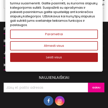
kvapą. Šis purškiamas antiperspirantas
odos elastingumą, 
turiniui suasmeninti. Galite pasirinkti, su kuriomis slapukų


Yra sandėlyje
Yra 
yra veganiškas.
kaip ant
kategorijomis sutikti. Susipažinti su aprašymais ir
pakeisti pasirinkimus galite spustelėję ant konkrečios
slapukų kategorijos. Užblokavus kai kurių tipų slapukus
gali sutrikti jums svetainėje teikiamos funkcijos ir
paslaugos.

PREKĖS
Parametrai

INFORMACIJA
Atmesti visus

JŪSŲ PASKYRA
Leisti visus

KONTAKTAI
NAUJIENLAIŠKIAI