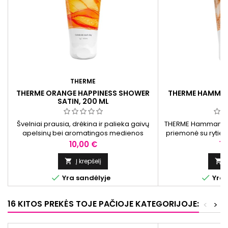
THERME
T
THERME ORANGE HAPPINESS SHOWER
THERME HAMMAM
SATIN, 200 ML
Švelniai prausia, drėkina ir palieka gaivų
THERME Hammam du
apelsinų bei aromatingos medienos
priemonė su rytiet
kvapą. Veganiška formulė.
esantis alyvuogių a
Kaina
Ka
10,00 €
10
ir drėkinti odą, o a
b
Į krepšelį




Yra sandėlyje
Yra 
16 KITOS PREKĖS TOJE PAČIOJE KATEGORIJOJE:
<
>