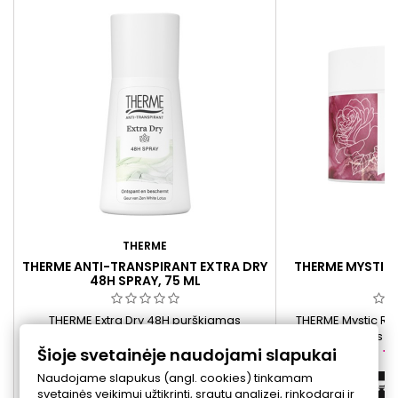
THERME
T
THERME ANTI-TRANSPIRANT EXTRA DRY
THERME MYSTIC 
48H SPRAY, 75 ML
2
THERME Extra Dry 48H purškiamas
THERME Mystic Ros
antiperspirantas padeda sumažinti
odos priežiūros p
Šioje svetainėje naudojami slapukai
prakaitavimą ir suteikia gaivumo pojūtį. Jo
Damasko rožių van
Kaina
Ka
14,50 €
19
formulė padeda išlaikyti odą sausą, o
ekstraktas. Priem
Naudojame slapukus (angl. cookies) tinkamam
baltojo lotoso aromatas suteikia malonų
sviestmedžio sviest
Į krepšelį


svetainės veikimui užtikrinti, srautų analizei, rinkodarai ir