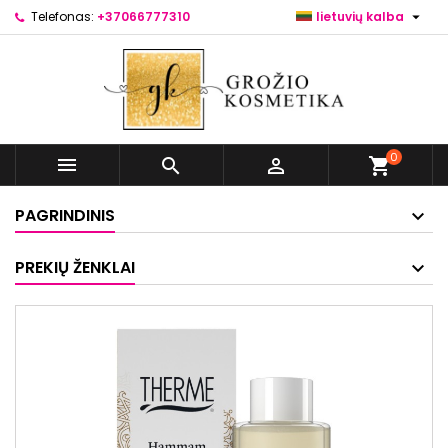

Telefonas:
+37066777310
lietuvių kalba
0



shopping_cart
PAGRINDINIS
PREKIŲ ŽENKLAI