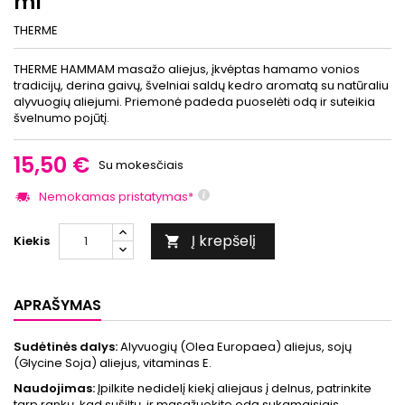
ml
THERME
THERME HAMMAM masažo aliejus, įkvėptas hamamo vonios
tradicijų, derina gaivų, švelniai saldų kedro aromatą su natūraliu
alyvuogių aliejumi. Priemonė padeda puoselėti odą ir suteikia
švelnumo pojūtį.
15,50 €
Su mokesčiais
Nemokamas pristatymas*
Į krepšelį
Kiekis

APRAŠYMAS
Sudėtinės dalys:
Alyvuogių (Olea Europaea) aliejus, sojų
(Glycine Soja) aliejus, vitaminas E.
Naudojimas:
Įpilkite nedidelį kiekį aliejaus į delnus, patrinkite
tarp rankų, kad sušiltų, ir masažuokite odą sukamaisiais