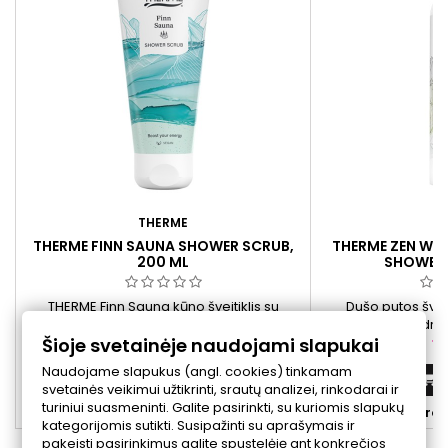
THERME
T
THERME FINN SAUNA SHOWER SCRUB,
THERME ZEN WH
200 ML
SHOWER 
THERME Finn Sauna kūno šveitiklis su
Dušo putos švel
eukaliptu ir natūraliomis šveitimo
palaikyti odos dr
Šioje svetainėje naudojami slapukai
dalelėmis. Padeda pašalinti negyvas odos
tekstūra ir subtilu
Kaina
Ka
14,50 €
13
ląsteles ir suteikia gaivumo pojūtį.
gaivum
Naudojame slapukus (angl. cookies) tinkamam
Į krepšelį


svetainės veikimui užtikrinti, srautų analizei, rinkodarai ir
turiniui suasmeninti. Galite pasirinkti, su kuriomis slapukų


Yra sandėlyje
Yra 
kategorijomis sutikti. Susipažinti su aprašymais ir
pakeisti pasirinkimus galite spustelėję ant konkrečios