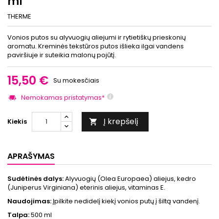
ml
THERME
Vonios putos su alyvuogių aliejumi ir rytietiškų prieskonių
aromatu. Kreminės tekstūros putos išlieka ilgai vandens
paviršiuje ir suteikia malonų pojūtį.
15,50 €
Su mokesčiais
Nemokamas pristatymas*
Į krepšelį
Kiekis

APRAŠYMAS
Sudėtinės dalys:
Alyvuogių (Olea Europaea) aliejus, kedro
(Juniperus Virginiana) eterinis aliejus, vitaminas E.
Naudojimas:
Įpilkite nedidelį kiekį vonios putų į šiltą vandenį.
Talpa:
500 ml