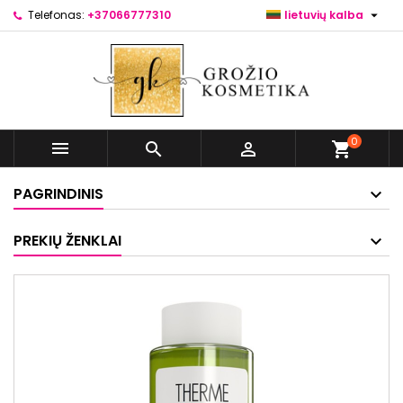

Telefonas:
+37066777310
lietuvių kalba
0



shopping_cart
PAGRINDINIS
PREKIŲ ŽENKLAI