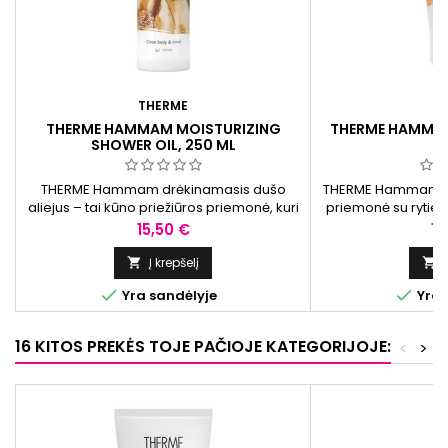
THERME
T
THERME HAMMAM MOISTURIZING
THERME HAMMAM
SHOWER OIL, 250 ML
THERME Hammam drėkinamasis dušo
THERME Hammam du
aliejus – tai kūno priežiūros priemonė, kuri
priemonė su rytiet
padeda išlaikyti odos švelnumą ir
esantis alyvuogių a
Kaina
Ka
15,50 €
10
drėgmės balansą. Sudėtyje esantys aliejai
ir drėkinti odą, o a
apsaugo nuo išsausėjimo, o rytietiškas
b
Į krepšelį


aromatas sukuria malonią aplinką.


Yra sandėlyje
Yra 
16 KITOS PREKĖS TOJE PAČIOJE KATEGORIJOJE:
<
>