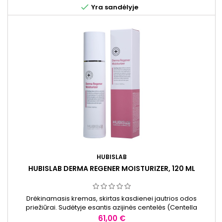

Yra sandėlyje
HUBISLAB
HUBISLAB DERMA REGENER MOISTURIZER, 120 ML
Drėkinamasis kremas, skirtas kasdienei jautrios odos
priežiūrai. Sudėtyje esantis azijinės centelės (Centella
Asiatica) ekstraktas padeda palaikyti odos drėgmės balansą
Kaina
61,00 €