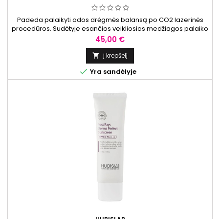
Padeda palaikyti odos drėgmės balansą po CO2 lazerinės
procedūros. Sudėtyje esančios veikliosios medžiagos palaiko
odos barjerą ir komfortą. Palaiko odos stangrumą ir
Kaina
45,00 €
elastingumą.
Į krepšelį


Yra sandėlyje