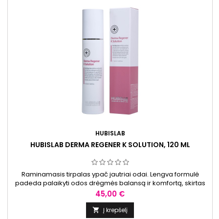
HUBISLAB
HUBISLAB DERMA REGENER K SOLUTION, 120 ML
Raminamasis tirpalas ypač jautriai odai. Lengva formulė
padeda palaikyti odos drėgmės balansą ir komfortą, skirtas
naudoti kasdienėje priežiūroje.
Kaina
45,00 €
Į krepšelį
