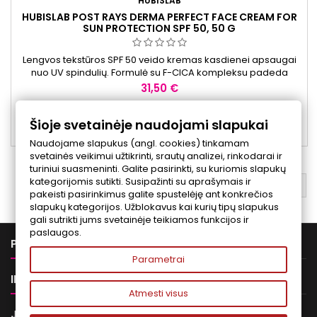
HUBISLAB
HUBISLAB POST RAYS DERMA PERFECT FACE CREAM FOR
SUN PROTECTION SPF 50, 50 G
Lengvos tekstūros SPF 50 veido kremas kasdienei apsaugai
nuo UV spindulių. Formulė su F-CICA kompleksu padeda
išlaikyti odos komfortą ir palaikyti jos drėgmės balansą. Tinka
Kaina
31,50 €
naudoti po estetinių procedūrų ar jautriai odai.
Į krepšelį

Šioje svetainėje naudojami slapukai

Yra sandėlyje
Naudojame slapukus (angl. cookies) tinkamam
svetainės veikimui užtikrinti, srautų analizei, rinkodarai ir
turiniui suasmeninti. Galite pasirinkti, su kuriomis slapukų
kategorijomis sutikti. Susipažinti su aprašymais ir
ATGAL Į VIRŠŲ

pakeisti pasirinkimus galite spustelėję ant konkrečios
slapukų kategorijos. Užblokavus kai kurių tipų slapukus
gali sutrikti jums svetainėje teikiamos funkcijos ir
paslaugos.

PREKĖS
Parametrai

INFORMACIJA
Atmesti visus

JŪSŲ PASKYRA