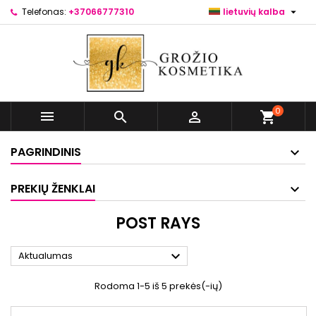

Telefonas:
+37066777310
lietuvių kalba
0



shopping_cart
PAGRINDINIS
PREKIŲ ŽENKLAI
POST RAYS

Aktualumas
Rodoma 1-5 iš 5 prekės(-ių)