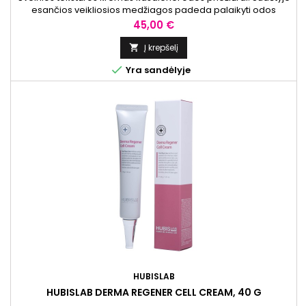
esančios veikliosios medžiagos padeda palaikyti odos
komfortą ir apsaugoti ją nuo išorinių aplinkos veiksnių.
Kaina
45,00 €
Priemonė skirta jautriai odai.
Į krepšelį


Yra sandėlyje
HUBISLAB
HUBISLAB DERMA REGENER CELL CREAM, 40 G