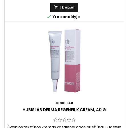
ir komforto jausmą.
Į krepšelį


Yra sandėlyje
HUBISLAB
HUBISLAB DERMA REGENER K CREAM, 40 G
Švelnios tekstūros kremas kasdienei odos priežiūrai. Sudėtyje