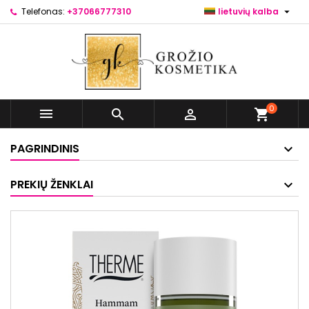

Telefonas:
+37066777310
lietuvių kalba
0



shopping_cart
PAGRINDINIS
PREKIŲ ŽENKLAI