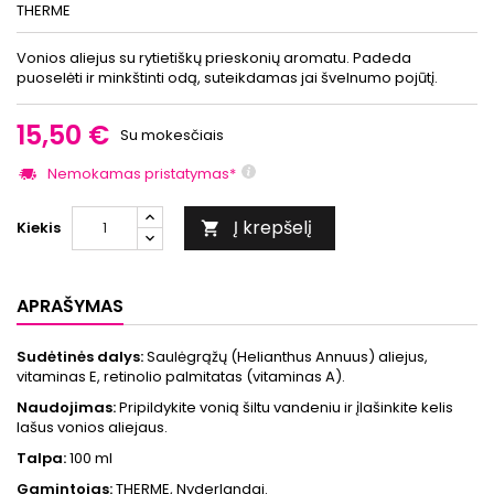
THERME
Vonios aliejus su rytietiškų prieskonių aromatu. Padeda
puoselėti ir minkštinti odą, suteikdamas jai švelnumo pojūtį.
15,50 €
Su mokesčiais
Nemokamas pristatymas*
Į krepšelį
Kiekis

APRAŠYMAS
Sudėtinės dalys:
Saulėgrąžų (Helianthus Annuus) aliejus,
vitaminas E, retinolio palmitatas (vitaminas A).
Naudojimas:
Pripildykite vonią šiltu vandeniu ir įlašinkite kelis
lašus vonios aliejaus.
Talpa:
100 ml
Gamintojas:
THERME, Nyderlandai.