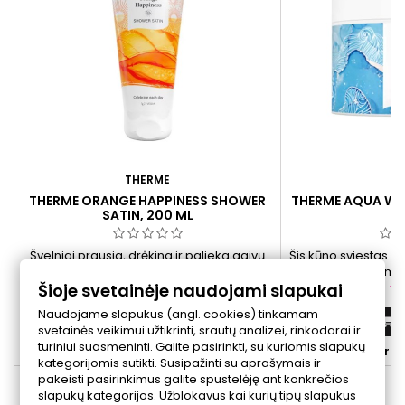
THERME
T
THERME ORANGE HAPPINESS SHOWER
THERME AQUA WE
SATIN, 200 ML
2
Švelniai prausia, drėkina ir palieka gaivų
Šis kūno sviestas pa
apelsinų bei aromatingos medienos
odą, suteikdamas
Šioje svetainėje naudojami slapukai
kvapą. Veganiška formulė.
Lengva tekstūra
Kaina
Ka
10,00 €
19
nepalikdama rieb
Naudojame slapukus (angl. cookies) tinkamam
citrusų ir gėlių a
Į krepšelį


svetainės veikimui užtikrinti, srautų analizei, rinkodarai ir
kvapą ir malonią
turiniui suasmeninti. Galite pasirinkti, su kuriomis slapukų


Yra sandėlyje
Yra 
kategorijomis sutikti. Susipažinti su aprašymais ir
pakeisti pasirinkimus galite spustelėję ant konkrečios
slapukų kategorijos. Užblokavus kai kurių tipų slapukus