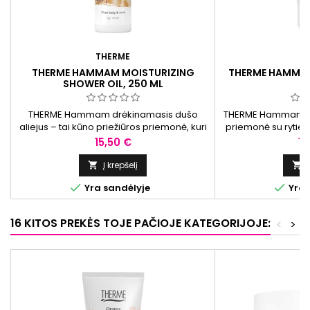
THERME
T
THERME HAMMAM MOISTURIZING
THERME HAMMAM
SHOWER OIL, 250 ML
THERME Hammam drėkinamasis dušo
THERME Hammam du
aliejus – tai kūno priežiūros priemonė, kuri
priemonė su rytiet
padeda išlaikyti odos švelnumą ir
esantis alyvuogių a
Kaina
Ka
15,50 €
10
drėgmės balansą. Sudėtyje esantys aliejai
ir drėkinti odą, o a
apsaugo nuo išsausėjimo, o rytietiškas
b
Į krepšelį


aromatas sukuria malonią aplinką.


Yra sandėlyje
Yra 
16 KITOS PREKĖS TOJE PAČIOJE KATEGORIJOJE:
<
>