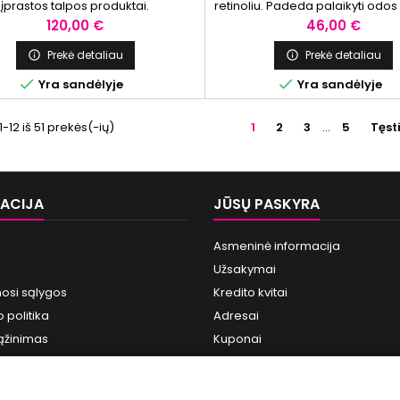
įprastos talpos produktai.
retinoliu. Padeda palaikyti odo
balansą, maitina ir suteikia 
Kaina
Kaina
120,00 €
46,00 €
pojūtį. Tinka visiems odos t
Prekė detaliau
Prekė detaliau




Yra sandėlyje
Yra sandėlyje
12 iš 51 prekės(-ių)
1
2
3
…
5
Tęst
ACIJA
JŪSŲ PASKYRA
Asmeninė informacija
Užsakymai
osi sąlygos
Kredito kvitai
 politika
Adresai
ąžinimas
Kuponai