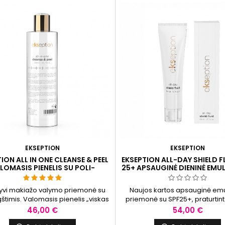
as E, ikrų ekstraktas ir Unirepair T-
palaikymo, padėdami išlaikyti
43...
odos struktūrą. Be to, krem
EKSEPTION
EKSEPTION
ION ALL IN ONE CLEANSE & PEEL
EKSEPTION ALL-DAY SHIELD F
LOMASIS PIENELIS SU POLI-
25+ APSAUGINĖ DIENINĖ EMUL
DROKSI RŪGŠTIMIS, 400 ML
ML
tyvi makiažo valymo priemonė su
Naujos kartos apsauginė emu
štimis. Valomasis pienelis „viskas
priemonė su SPF25+, praturtint
e“ – švelni drėkinamoji emulsija,
rūgštimi, UVA/UVB filtrais ir He
Kaina
Kaina
46,00 €
54,00 €
 visų odos tipų veido, akių ir lūpų
365, sukurta kasdienei odos 