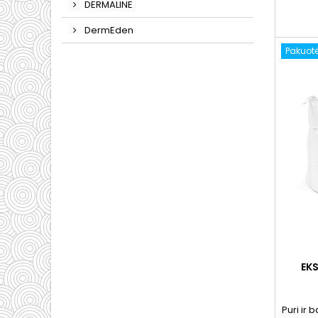
dema
DERMALINE
priemo
odą, pad
DermEden
prisid
Pakuot
EKS
Puri ir 