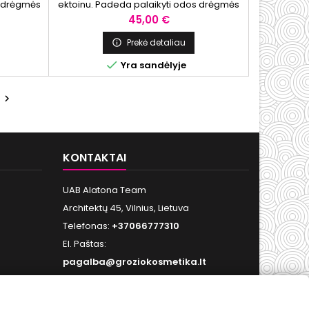
s drėgmės
ektoinu. Padeda palaikyti odos drėgmės
švelnumo
balansą, stiprina komforto pojūtį ir
Kaina
45,00 €
ipams.
suteikia atgaivintos odos įspūdį.
Prekė detaliau


Yra sandėlyje
i

KONTAKTAI
UAB Alatona Team
Architektų 45, Vilnius, Lietuva
Telefonas:
+37066777310
El. Paštas:
pagalba@groziokosmetika.lt