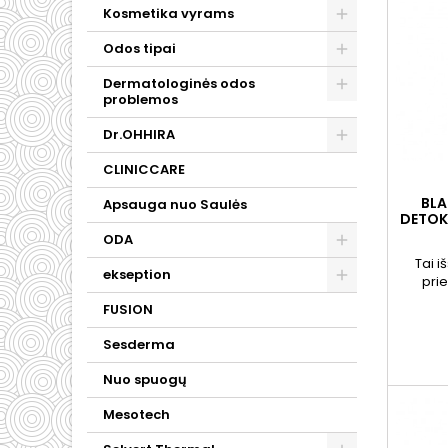
Kosmetika vyrams
Odos tipai
Dermatologinės odos
problemos
Dr.OHHIRA
CLINICCARE
BLA
Apsauga nuo Saulės
DETOK
ODA
Tai i
ekseption
prie
konse
FUSION
sukurt
fun
Sesderma
Nuo spuogų
Mesotech