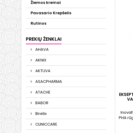
Žiemos kremai
vitamin
Pavasario Krepšelis
Rutinos
PREKIŲ ŽENKLAI
AHAVA
AKNIX
AKTUVA
ASACPHARMA
ATACHE
EKSEPT
VA
BABOR
HI
Inova
Biretix
PHA rūg
vienam
CLINICCARE
skirta