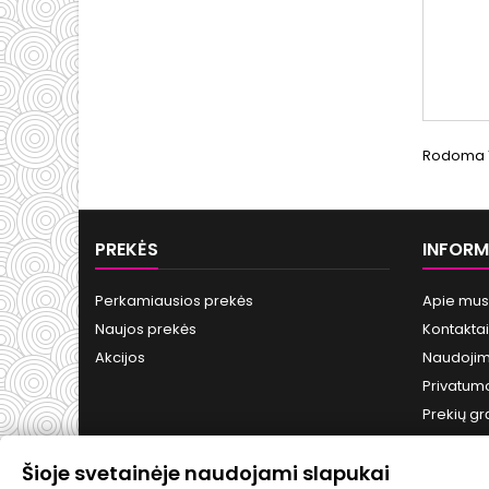
Rodoma 1-
PREKĖS
INFORM
Perkamiausios prekės
Apie mus
Naujos prekės
Kontaktai
Akcijos
Naudojim
Privatumo
Prekių gr
Šioje svetainėje naudojami slapukai