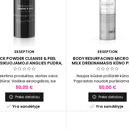
EKSEPTION
EKSEPTION
CK POWDER CLEANSE & PEEL
BODY RESURFACING MICRO 
SIKUOJAMOJI ANGLIES PUDRA,
MILK DRĖKINAMASIS KŪNO PI
70 G
400 ML
šskirtinis produktas, skirtas odos
Naujas būdas prižiūrėti kūn
žiūrai. Visiškai ekologiškas, be
Paprastas naudoti purškiam
rvantų, sulfatų ir PEG. Produktas
pienelis - mikropylingas, kuri
Kaina
Kaina
50,00 €
50,00 €
as taip, kad vienu metu atliktų tris
vizualiai sumažinti senėjimo po
kcijas: padėtų valyti, šveisti ir
gerina odos būklę. Ne tik veido
Prekė detaliau
Prekė detaliau


detoksikuoti odą.
kūno odai reikalingas šveit


Yra sandėlyje
Yra sandėlyje
drėkinimas ir regeneraci
stimuliavimas, kad ji išliktų lygi, 
elastinga.