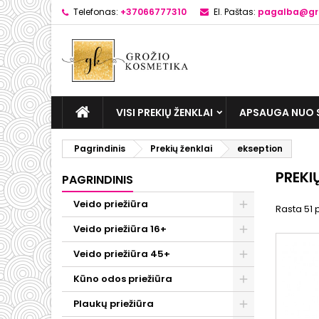
Telefonas:
+37066777310
El. Paštas:
pagalba@gro
VISI PREKIŲ ŽENKLAI
APSAUGA NUO 
Pagrindinis
Prekių ženklai
ekseption
PREKI
PAGRINDINIS
Veido priežiūra
Rasta 51 
Veido priežiūra 16+
Veido priežiūra 45+
Kūno odos priežiūra
Plaukų priežiūra