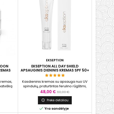
EKSEPTION
COON
EKSEPTION ALL DAY SHIELD
KREMAS
APSAUGINIS DIENINIS KREMAS SPF 50+
 kremas,
Kasdieninis kremas su apsauga nuo UV
natvišką
spindulių, praturtintas ferulino rūgštimi,
rie odos
vitaminu E ir Helioguard 365. Kremo
Kaina
Bazinė
48,00 €
60,00 €
elnios
formulė "vanduo aliejuje" sukuria ilgai
kaina
enodinti
išliekančią, orui pralaidžią ir atsparią
Prekė detaliau

dos pH
prakaitavimui plėvelę, kuri padeda

Yra sandėlyje
idai gali
kondicionuoti odą ir tinka kaip pagrindas
ngumo
dekoratyvinei kosmetikai. Šis kremas