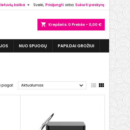

lietuvių kalba
Sveiki,
Prisijungti
arba
Sukurti paskyrą
shopping_cart
Krepšelis:
0
Prekės - 0,00 €
IJOS
NUO SPUOGŲ
PAPILDAI GROŽIUI



i pagal:
Aktualumas