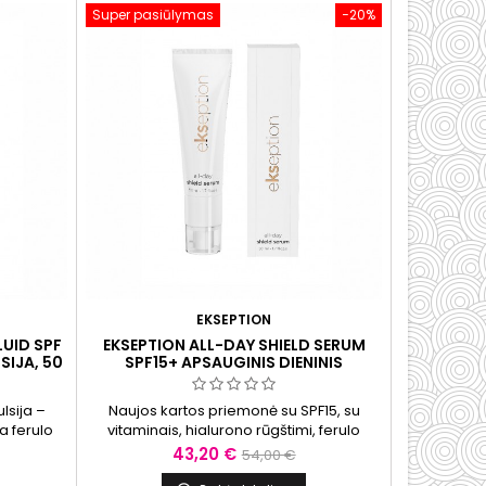
Super pasiūlymas
−20%
 sveiką
prisideda prie apsaugos nuo UVA ir UVB...
as...
EKSEPTION
LUID SPF
EKSEPTION ALL-DAY SHIELD SERUM
SIJA, 50
SPF15+ APSAUGINIS DIENINIS
SERUMAS, 50 ML
lsija –
Naujos kartos priemonė su SPF15, su
a ferulo
vitaminais, hialurono rūgštimi, ferulo
lioguard
rūgštimi, niacinamidu, UVA/UVB filtrais ir
Kaina
Bazinė
43,20 €
54,00 €
apsaugai
Helioguard 365.
kaina