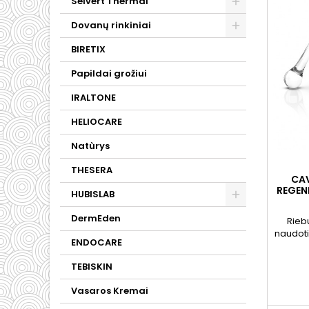
Selvert Thermal
Dovanų rinkiniai
BIRETIX
Papildai grožiui
IRALTONE
HELIOCARE
Natùrys
THESERA
CAV
REGEN
HUBISLAB
DermEden
Rieb
naudoti
ENDOCARE
Krema
atsinauj
TEBISKIN
ir dife
mažina
Vasaros Kremai
ir 
proce