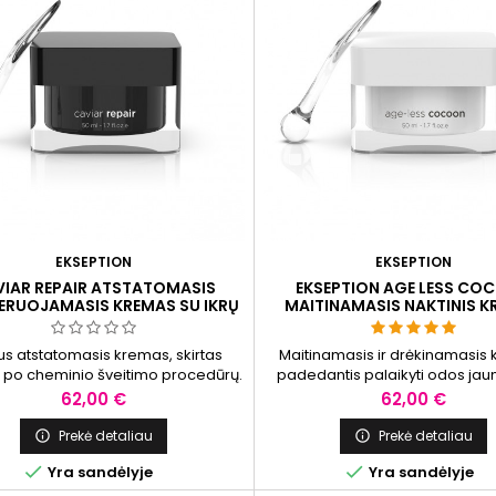
EKSEPTION
EKSEPTION
IAR REPAIR ATSTATOMASIS
EKSEPTION AGE LESS CO
ERUOJAMASIS KREMAS SU IKRŲ
MAITINAMASIS NAKTINIS 
EKSTRAKTU IR RETINOLIU
us atstatomasis kremas, skirtas
Maitinamasis ir drėkinamasis
 po cheminio šveitimo procedūrų.
padedantis palaikyti odos jau
s padeda palaikyti sveiką odos
išvaizdą. Kremas prisideda p
Kaina
Kaina
62,00 €
62,00 €
inimą, skatina ląstelių proliferaciją
gyvybingumo palaikymo, šv
rencijaciją, didina odos stangrumą,
eksfoliacijos, gali padėti suvi
Prekė detaliau
Prekė detaliau


 raukšlių matomumą, ramina odą
odos atspalvį ir palaikyti o


Yra sandėlyje
Yra sandėlyje
padeda mažinti paraudimą po
balansą. Sudėtyje esantys pept
dūrų. Sudėtyje esantys retinolis,
prisidėti prie odos elasti