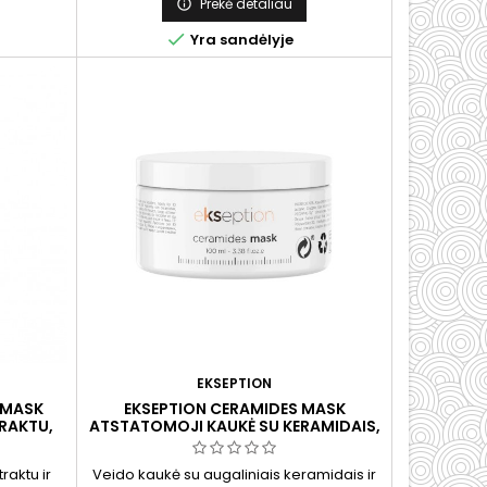
kio.
Prekė detaliau


Yra sandėlyje
EKSEPTION
 MASK
EKSEPTION CERAMIDES MASK
TRAKTU,
ATSTATOMOJI KAUKĖ SU KERAMIDAIS,
250 ML
100 ML
raktu ir
Veido kaukė su augaliniais keramidais ir