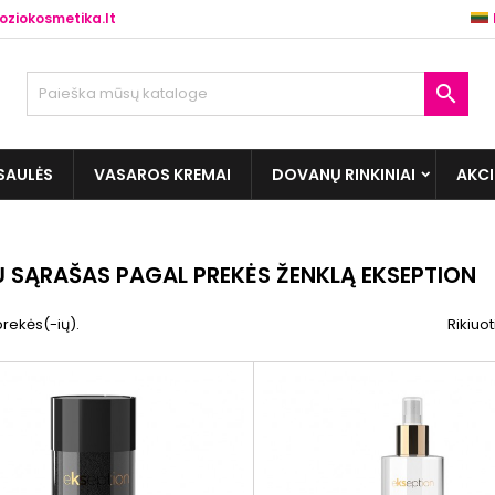
ziokosmetika.lt

SAULĖS
VASAROS KREMAI
DOVANŲ RINKINIAI
AKC
Ų SĄRAŠAS PAGAL PREKĖS ŽENKLĄ EKSEPTION
prekės(-ių).
Rikiuot