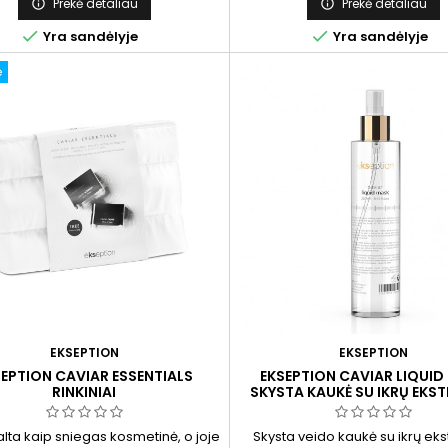
kiažui. Ši naujos kartos valymo
nuo saulės spindulių povei
Prekė detaliau
Prekė detaliau


nė su PHA rūgštimis švelniai valo


Yra sandėlyje
Yra sandėlyje
eda ją maitinti ir drėkinti, taip pat
eda prie eksfoliacijos ir odos pH
ė
balanso atkūrimo.
EKSEPTION
EKSEPTION
EPTION CAVIAR ESSENTIALS
EKSEPTION CAVIAR LIQUID
RINKINIAI
SKYSTA KAUKĖ SU IKRŲ EKS
RETINOLIU IR HIALURONU, 
balta kaip sniegas kosmetinė, o joje
Skysta veido kaukė su ikrų ekst