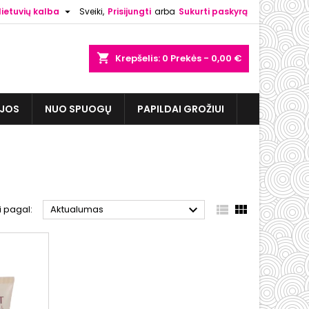

lietuvių kalba
Sveiki,
Prisijungti
arba
Sukurti paskyrą
shopping_cart
Krepšelis:
0
Prekės - 0,00 €
IJOS
NUO SPUOGŲ
PAPILDAI GROŽIUI



i pagal:
Aktualumas