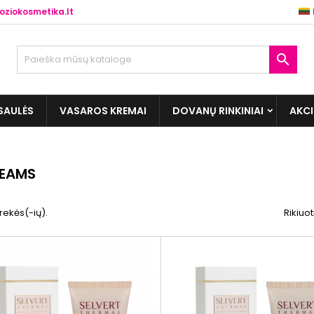
ziokosmetika.lt

SAULĖS
VASAROS KREMAI
DOVANŲ RINKINIAI
AKC
REAMS
rekės(-ių).
Rikiuot