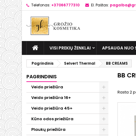
Telefonas:
+37066777310
El. Paštas:
pagalba@gro
VISI PREKIŲ ŽENKLAI
APSAUGA NUO 
Pagrindinis
Selvert Thermal
BB CREAMS
BB C
PAGRINDINIS
Veido priežiūra
Rasta 2 p
Veido priežiūra 16+
Veido priežiūra 45+
Kūno odos priežiūra
Plaukų priežiūra