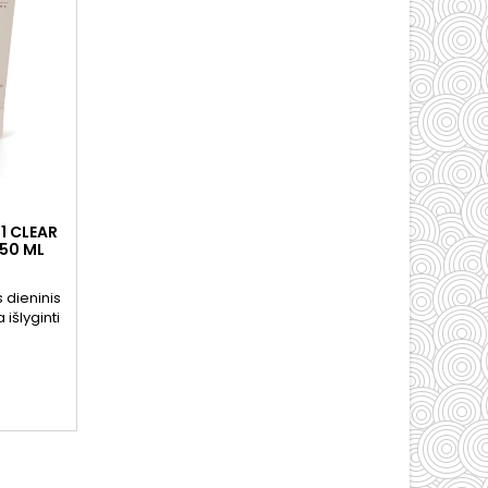
1 CLEAR
 50 ML
 dieninis
išlyginti
ai
os drėgmę
o jausmą