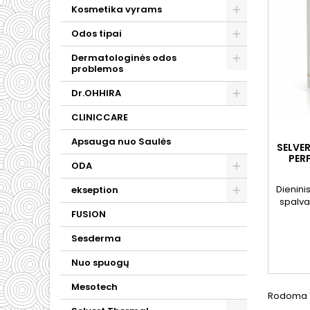
Kosmetika vyrams
Odos tipai
Dermatologinės odos
problemos
Dr.OHHIRA
CLINICCARE
Apsauga nuo Saulės
SELVE
PER
ODA
Dienini
ekseption
spalva
komfo
FUSION
Sesderma
Nuo spuogų
Mesotech
Rodoma 1-