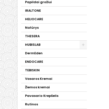
Papildai grožiui
IRALTONE
HELIOCARE
Natùrys
THESERA
HUBISLAB
DermEden
ENDOCARE
TEBISKIN
Vasaros Kremai
Žiemos kremai
Pavasario Krepšelis
Rutinos