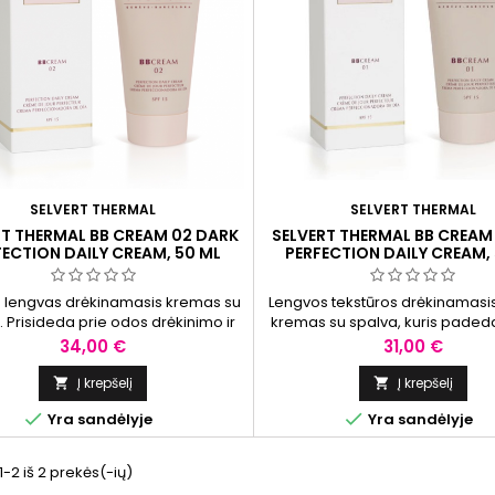
SELVERT THERMAL
SELVERT THERMAL
RT THERMAL BB CREAM 02 DARK
SELVERT THERMAL BB CREAM 
FECTION DAILY CREAM, 50 ML
PERFECTION DAILY CREAM,
s lengvas drėkinamasis kremas su
Lengvos tekstūros drėkinamasis
. Prisideda prie odos drėkinimo ir
kremas su spalva, kuris padeda 
rto pojūčio palaikymo, suteikia
odos atspalvį ir suteikia j
Kaina
Kaina
34,00 €
31,00 €
tolygų, vienodą atspalvį.
švytėjimo.Padeda palaikyti od
ir minkštumą, suteikia komfort
Į krepšelį
Į krepšelį




Yra sandėlyje
Yra sandėlyje
2 iš 2 prekės(-ių)