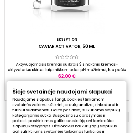
EKSEPTION
CAVIAR ACTIVATOR, 50 ML
Aktyvuojamasis kremas su ikrais Šis naktinis kremas-
aktyvatorius skirtas laipsniškam odos pH mažinimui, tuo pačiu
metu prisidedant prie odos atsinaujinimo, švelnaus
Kaina
62,00 €
nusluoksniavimo, drėkinimo, pigmentacijos mažinimo ir veido
odos skaistinimo. Kremas tinkamas bet kokio amžiaus sausai
Prekė detaliau

Šioje svetainėje naudojami slapukai
odai, siekiant paskatinti aktyvesnę odos regeneraciją. Ypač...

Yra sandėlyje
Naudojame slapukus (angl. cookies) tinkamam
svetainės veikimui užtikrinti, srautų analizei, rinkodarai ir
turiniui suasmeninti. Galite pasirinkti, su kuriomis slapukų
kategorijomis sutikti. Susipažinti su aprašymais ir
ATGAL Į VIRŠŲ

pakeisti pasirinkimus galite spustelėję ant konkrečios
slapukų kategorijos. Užblokavus kai kurių tipų slapukus
gali sutrikti jums svetainėje teikiamos funkcijos ir