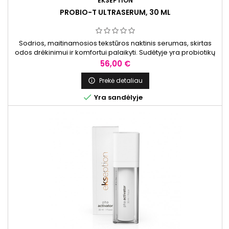
EKSEPTION
PROBIO-T ULTRASERUM, 30 ML
Sodrios, maitinamosios tekstūros naktinis serumas, skirtas
odos drėkinimui ir komfortui palaikyti. Sudėtyje yra probiotikų
kompleksas ir mažos molekulinės masės hialurono rūgštis,
Kaina
56,00 €
kuri padeda išlaikyti odos drėgmę ir elastingumą.
Prekė detaliau


Yra sandėlyje