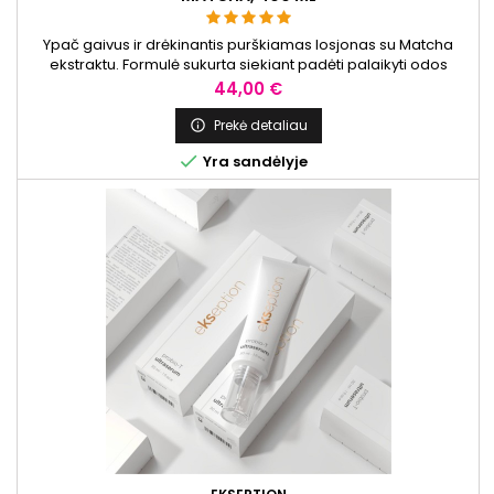
Ypač gaivus ir drėkinantis purškiamas losjonas su Matcha
ekstraktu. Formulė sukurta siekiant padėti palaikyti odos
drėgmę ir gaivumą. Sudėtyje esantys ingredientai rūpinasi
Kaina
44,00 €
oda kasdien.
Prekė detaliau


Yra sandėlyje