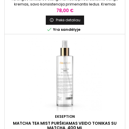
kremas, savo konsistencija primenantis ledus. Kremas
padeda intensyviai stangrinti, suteikia odai pakėlimo efektą ir
Kaina
78,00 €
prisideda prie suglebusios, pavargusios odos išvaizdos
gerinimo. Idealiai tinka brandžiai, sausai ar dehidratuotai
Prekė detaliau

odai.

Yra sandėlyje
EKSEPTION
MATCHA TEA MIST PURŠKIAMAS VEIDO TONIKAS SU
MATCHA, 400 ML