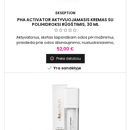
EKSEPTION
PHA ACTIVATOR AKTYVUOJAMASIS KREMAS SU
POLIHIDROKSI RŪGŠTIMIS, 30 ML
Aktyvatorius, skirtas laipsniškam odos pH mažinimui,
prisideda prie odos atsinaujinimo, nusluoksniavimo,
drėkinimo, pigmentacijos mažinimo ir veido odos skaistinimo.
Kaina
52,00 €
Prekė detaliau


Yra sandėlyje