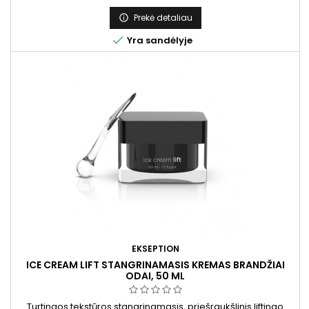
Prekė detaliau


Yra sandėlyje
EKSEPTION
ICE CREAM LIFT STANGRINAMASIS KREMAS BRANDŽIAI
ODAI, 50 ML
Turtingos tekstūros stangrinamasis, priešraukšlinis liftingo