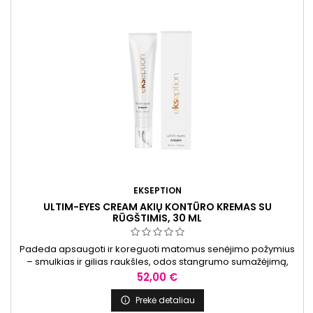
EKSEPTION
ULTIM-EYES CREAM AKIŲ KONTŪRO KREMAS SU
RŪGŠTIMIS, 30 ML
Padeda apsaugoti ir koreguoti matomus senėjimo požymius
– smulkias ir gilias raukšles, odos stangrumo sumažėjimą,
tamsius ratilus paakiuose bei patinimus.
Kaina
52,00 €
Prekė detaliau
