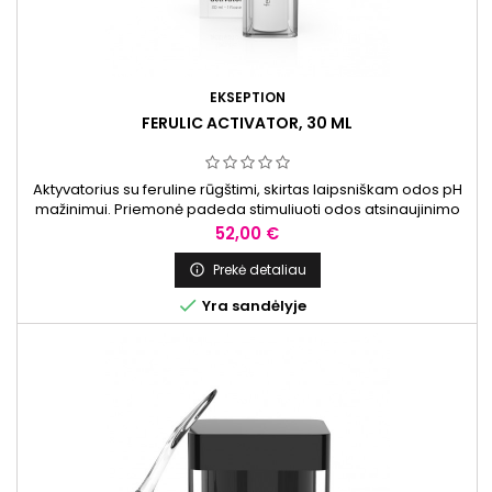
EKSEPTION
FERULIC ACTIVATOR, 30 ML
Aktyvatorius su feruline rūgštimi, skirtas laipsniškam odos pH
mažinimui. Priemonė padeda stimuliuoti odos atsinaujinimo
procesus, drėkina, prisideda prie pigmentacijos mažinimo ir
Kaina
52,00 €
veido odos skaistinimo.
Prekė detaliau


Yra sandėlyje