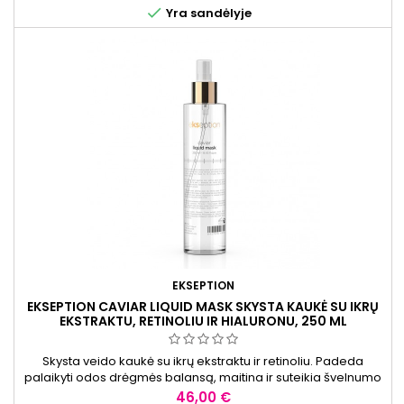

Yra sandėlyje
EKSEPTION
EKSEPTION CAVIAR LIQUID MASK SKYSTA KAUKĖ SU IKRŲ
EKSTRAKTU, RETINOLIU IR HIALURONU, 250 ML
Skysta veido kaukė su ikrų ekstraktu ir retinoliu. Padeda
palaikyti odos drėgmės balansą, maitina ir suteikia švelnumo
pojūtį. Tinka visiems odos tipams.
Kaina
46,00 €