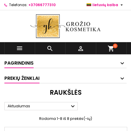

Telefonas:
+37066777310
lietuvių kalba
0



shopping_cart
PAGRINDINIS
PREKIŲ ŽENKLAI
RAUKŠLĖS

Aktualumas
Rodoma 1-8 iš 8 prekės(-ių)