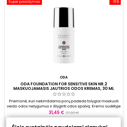
Super pasiūlymas
−15%
ODA
ODA FOUNDATION FOR SENSITIVE SKIN NR.2
MASKUOJAMASIS JAUTRIOS ODOS KREMAS, 30 ML
Priemonė, kuri nekimšdama porų padeda tolygiai maskuoti
veido odos nelygumus ir išlyginti odos spalvą. Kremo sudėtyje
esantis Kudzu Symbiosome fermentas prisideda prie jautrios
Kaina
Bazinė
31,45 €
37,00 €
odos raminimo ir apsaugos nuo žalingų aplinkos veiksnių. Be
kaina
to, produktas padeda gerinti odos atsparumą neigiamam
Į krepšelį

aplinkos poveikiui. Kremo atspalvis lengvai prisitaiko prie...