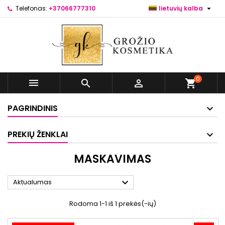

Telefonas:
+37066777310
lietuvių kalba
0



shopping_cart
PAGRINDINIS
PREKIŲ ŽENKLAI
MASKAVIMAS

Aktualumas
Rodoma 1-1 iš 1 prekės(-ių)