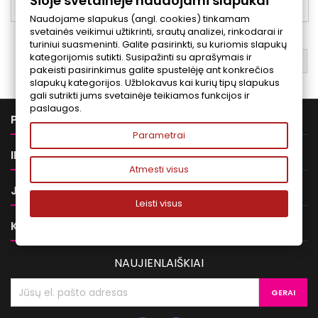
Šioje svetainėje naudojami slapukai

Yra sandėlyje
Naudojame slapukus (angl. cookies) tinkamam
svetainės veikimui užtikrinti, srautų analizei, rinkodarai ir
turiniui suasmeninti. Galite pasirinkti, su kuriomis slapukų
kategorijomis sutikti. Susipažinti su aprašymais ir
ATGAL Į VIRŠŲ

pakeisti pasirinkimus galite spustelėję ant konkrečios
slapukų kategorijos. Užblokavus kai kurių tipų slapukus
gali sutrikti jums svetainėje teikiamos funkcijos ir
paslaugos.

PREKĖS
Parametrai

INFORMACIJA
Atmesti visus

JŪSŲ PASKYRA
Leisti visus

KONTAKTAI
NAUJIENLAIŠKIAI