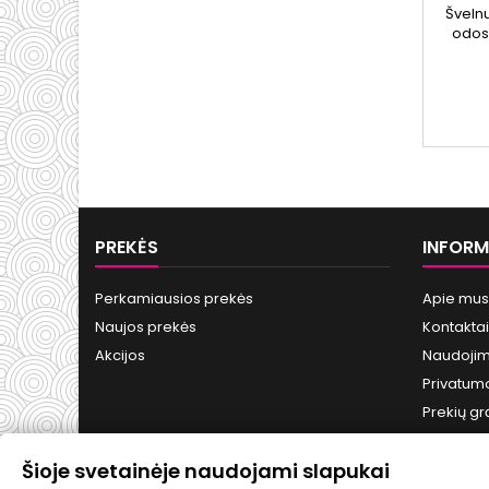
Švelnu
odos 
nešv
PREKĖS
INFORM
Perkamiausios prekės
Apie mus
Naujos prekės
Kontaktai
Akcijos
Naudojim
Privatumo
Prekių gr
Šioje svetainėje naudojami slapukai