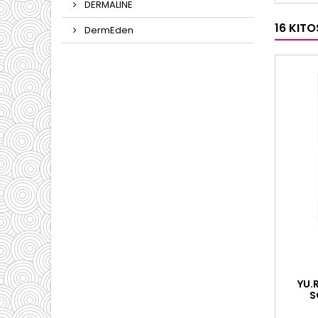
DERMALINE
16 KIT
DermEden
YU.
S
PUT