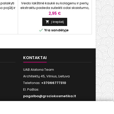
alaikyti
Veido lakštinė kaukė su kolagenu ir perlų
Drėkinantis
pojūtį ir
ekstraktu padeda suteikti odai skaistumo,
su SPF50+ s
dos.
glotnumo ir komforto pojūtį.
pusiau mat
Kaina
2,95 €
natūralią o
tekstūra 
Į krepšelį

palaikyti

Yra sandėlyje
atspari
KONTAKTAI
UAB Alatona Team
Architektų 45, Vilnius, Lietuva
Telefonas:
+37066777310
El. Paštas:
pagalba@groziokosmetika.lt