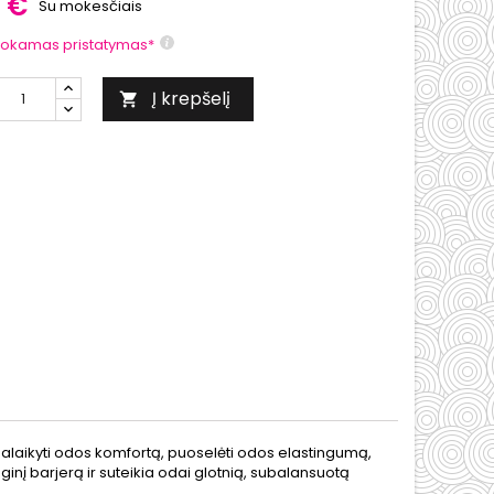
0 €
Su mokesčiais
okamas pristatymas*
Į krepšelį

palaikyti odos komfortą, puoselėti odos elastingumą,
uginį barjerą ir suteikia odai glotnią, subalansuotą