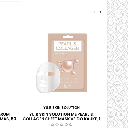
<
>
YU.R SKIN SOLUTION
SERUM
YU.R SKIN SOLUTION ME PEARL &
YU.R SK
UMAS, 50
COLLAGEN SHEET MASK VEIDO KAUKĖ, 1
CUSHION 
PC