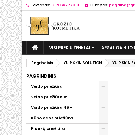
Telefonas:
+37066777310
El. Paštas:
pagalba@gro
VISI PREKIŲ ŽENKLAI
APSAUGA NUO 
Pagrindinis
YU.R SKIN SOLUTION
YU.R SKIN 
PAGRINDINIS
Veido priežiūra
Veido priežiūra 16+
Veido priežiūra 45+
Kūno odos priežiūra
Plaukų priežiūra