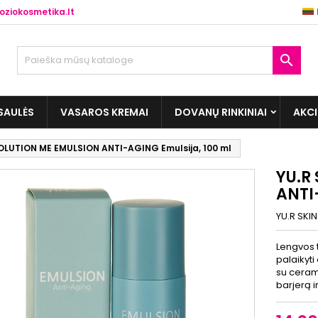
ziokosmetika.lt

SAULĖS
VASAROS KREMAI
DOVANŲ RINKINIAI
AKC
SOLUTION ME EMULSION ANTI-AGING Emulsija, 100 ml
YU.R
ANTI
YU.R SKI
Lengvos 
palaikyti
su cerami
barjerą i