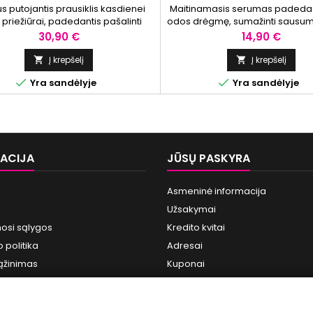
s putojantis prausiklis kasdienei
Maitinamasis serumas padeda p
priežiūrai, padedantis pašalinti
odos drėgmę, sumažinti sausumo 
arumus ir makiažo likučius bei
suteikti glotnesnės išvaiz
Kaina
Kaina
30,90 €
14,90 €
suteikti gaivumo pojūtį.
Į krepšelį
Į krepšelį




Yra sandėlyje
Yra sandėlyje
ACIJA
JŪSŲ PASKYRA
Asmeninė informacija
Užsakymai
osi sąlygos
Kredito kvitai
 politika
Adresai
ąžinimas
Kuponai