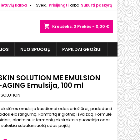

lietuvių kalba
Sveiki,
Prisijungti
arba
Sukurti paskyrą
shopping_cart
Krepšelis:
0
Prekės - 0,00 €
IJOS
NUO SPUOGŲ
PAPILDAI GROŽIUI
 SKIN SOLUTION ME EMULSION
-AGING Emulsija, 100 ml
N SOLUTION
tekstūros emulsija kasdienei odos priežiūrai, padedanti
 odos elastingumą, komfortą ir glotnią išvaizdą. Formulė
dais, alantoinu ir fermentų ekstraktais puoselėja odos
r suteikia subalansuotą odos pojūtį.