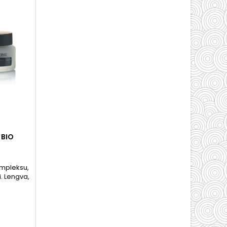
 BIO
S, 60 G
ompleksu,
i. Lengva,
kyti odos
ojūtį ir
izdą.