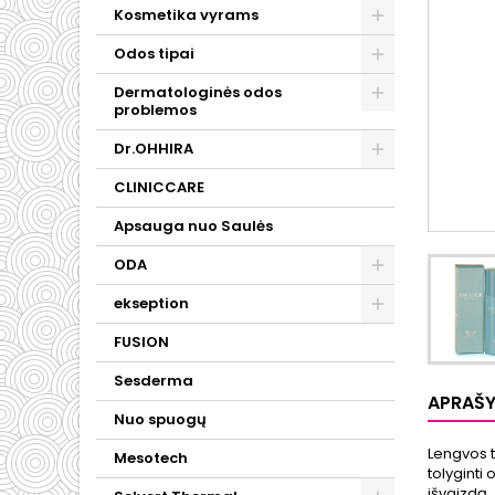
Kosmetika vyrams
Odos tipai
Dermatologinės odos
problemos
Dr.OHHIRA
CLINICCARE
Apsauga nuo Saulės
ODA
ekseption
FUSION
Sesderma
APRAŠ
Nuo spuogų
Lengvos t
Mesotech
tolyginti
išvaizdą.