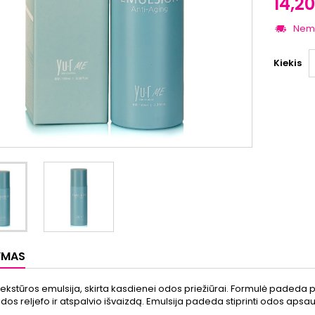
14,2
Nem
Kiekis
YMAS
ekstūros emulsija, skirta kasdienei odos priežiūrai. Formulė padeda 
 odos reljefo ir atspalvio išvaizdą. Emulsija padeda stiprinti odos apsa