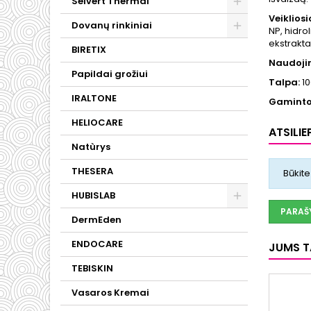
Selvert Thermal
Veiklios
Dovanų rinkiniai
NP, hidro
ekstrakta
BIRETIX
Naudoji
Papildai grožiui
Talpa:
10
IRALTONE
Gaminto
HELIOCARE
ATSILIE
Natùrys
THESERA
Būkite
HUBISLAB
PARAŠY
DermEden
ENDOCARE
JUMS TA
TEBISKIN
Vasaros Kremai