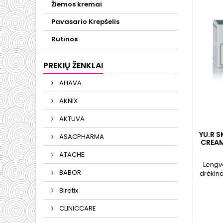
Žiemos kremai
Pavasario Krepšelis
Rutinos
PREKIŲ ŽENKLAI
AHAVA
AKNIX
AKTUVA
YU.R S
ASACPHARMA
CREAM
ATACHE
Lengv
BABOR
drėkin
suma
Biretix
matomu
CLINICCARE