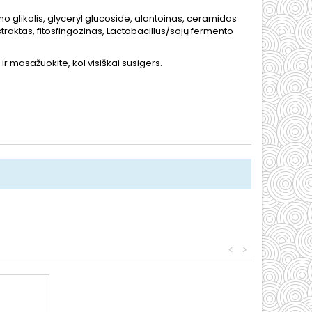
eno glikolis, glyceryl glucoside, alantoinas, ceramidas
traktas, fitosfingozinas, Lactobacillus/sojų fermento
r masažuokite, kol visiškai susigers.
<
>