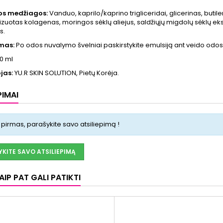
ios medžiagos:
Vanduo, kaprilo/kaprino trigliceridai, glicerinas, butil
lizuotas kolagenas, moringos sėklų aliejus, saldžiųjų migdolų sėklų eks
s.
mas:
Po odos nuvalymo švelniai paskirstykite emulsiją ant veido odos i
0 ml
jas:
YU.R SKIN SOLUTION, Pietų Korėja.
PIMAI
 pirmas, parašykite savo atsiliepimą !
KITE SAVO ATSILIEPIMĄ
IP PAT GALI PATIKTI