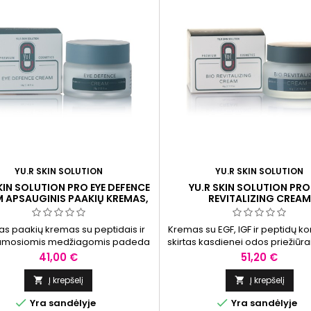
YU.R SKIN SOLUTION
YU.R SKIN SOLUTION
KIN SOLUTION PRO EYE DEFENCE
YU.R SKIN SOLUTION PRO
 APSAUGINIS PAAKIŲ KREMAS,
REVITALIZING CREAM
30 G
BIOREVITALIZACINIS KREMA
as paakių kremas su peptidais ir
Kremas su EGF, IGF ir peptidų k
amosiomis medžiagomis padeda
skirtas kasdienei odos priežiūra
žinti paburkimo ir tamsių ratilų
maitinanti formulė padeda palai
Kaina
Kaina
41,00 €
51,20 €
mą, suteikia gaivesnę išvaizdą.
drėgmės balansą, elastingumo p
vizualiai lygesnę odos išva
Į krepšelį
Į krepšelį




Yra sandėlyje
Yra sandėlyje