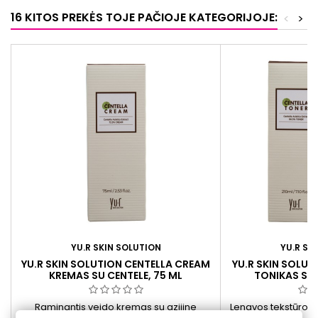
16 KITOS PREKĖS TOJE PAČIOJE KATEGORIJOJE:
<
>
YU.R SKIN SOLUTION
YU.R SK
YU.R SKIN SOLUTION CENTELLA CREAM
YU.R SKIN SOLUT
KREMAS SU CENTELE, 75 ML
TONIKAS SU 
Raminantis veido kremas su azijine
Lengvos tekstūros to