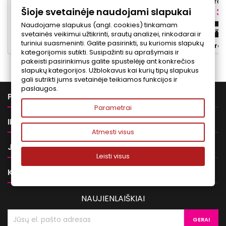
centele padeda palaikyti odos drėgmę,
odai padeda drėkin
Šioje svetainėje naudojami slapukai
komfortą ir gaivios odos pojūtį.
komfor
Kaina
Ka
31,00 €
36
Naudojame slapukus (angl. cookies) tinkamam
Į krepšelį


svetainės veikimui užtikrinti, srautų analizei, rinkodarai ir
turiniui suasmeninti. Galite pasirinkti, su kuriomis slapukų


Yra sandėlyje
Yra 
kategorijomis sutikti. Susipažinti su aprašymais ir
pakeisti pasirinkimus galite spustelėję ant konkrečios
slapukų kategorijos. Užblokavus kai kurių tipų slapukus
gali sutrikti jums svetainėje teikiamos funkcijos ir
paslaugos.

PREKĖS
Parametrai

INFORMACIJA
Atmesti visus

JŪSŲ PASKYRA
Leisti visus

KONTAKTAI
NAUJIENLAIŠKIAI