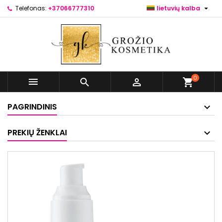

Telefonas:
+37066777310
lietuvių kalba
0



shopping_cart
PAGRINDINIS
PREKIŲ ŽENKLAI