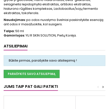
selaginella lepidophylla ekstraktas, artišoko ekstraktas,
hialurono rūgšties kompleksas, Lactobacillus/sojų fermento
ekstraktas, tokoferolis.
Naudojimas:
po odos nuvalymo švelniai paskirstykite esenciją
ant odos ir masažuokite, kol susigers.
Talpa:
50 ml
Gamintojas:
YU.R SKIN SOLUTION, Pietų Korėja.
ATSILIEPIMAI
Būkite pirmas, parašykite savo atsiliepimą !
PARAŠYKITE SAVO ATSILIEPIMĄ
JUMS TAIP PAT GALI PATIKTI
<
>