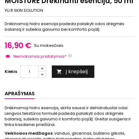
MOISTURE Drėkinanti esencija, 50 ml
YU.R SKIN SOLUTION
Drėkinamoji hidro esencija padeda palaikyti odos drėgmės
balansą ir suteikia gaivumo bei komforto pojūtį.
16,90 €
Su mokesčiais
Nemokamas pristatymas*
Į krepšelį
Kiekis

APRAŠYMAS
Drėkinamoji hidro esencija, skirta sausai ir dehidratuotai odai.
Lengvos tekstūros formulė padeda palaikyti odos drėgmės
balansą, suteikia gaivumo ir komforto pojūtį. Greitai susigeria ir
tinka kasdienei priežiūrai.
Veikliosios medžiagos:
vanduo, glicerinas, butileno glikolis,
glyceryl glucoside, natrio hialuronatas, beta-gliukanas,