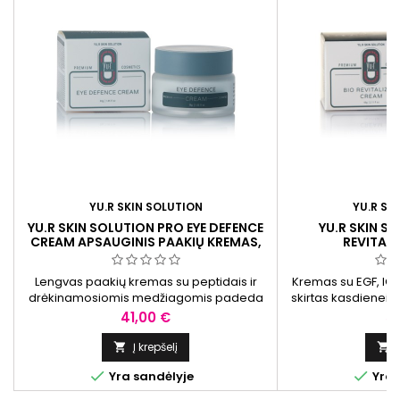
YU.R SKIN SOLUTION
YU.R SK
YU.R SKIN SOLUTION PRO EYE DEFENCE
YU.R SKIN S
CREAM APSAUGINIS PAAKIŲ KREMAS,
REVITAL
30 G
BIOREVITALIZAC
Lengvas paakių kremas su peptidais ir
Kremas su EGF, IGF
drėkinamosiomis medžiagomis padeda
skirtas kasdienei o
sumažinti paburkimo ir tamsių ratilų
maitinanti formulė
Kaina
Ka
41,00 €
51
matomumą, suteikia gaivesnę išvaizdą.
drėgmės balansą, 
vizualiai lyge
Į krepšelį




Yra sandėlyje
Yra 