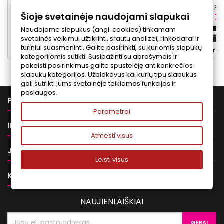
kasdienei jautrios, linkusios į paraudimą ar
skaistinamoji pri
Šioje svetainėje naudojami slapukai
aplinkos veiksnių veikiamos odos
atgaivinti papilkėju
Kaina
Ka
53,00 €
76
priežiūrai. Priemonė padeda vizualiai
Priemonėje 
Naudojame slapukus (angl. cookies) tinkamam
suvienodinti odos atspalvį, sumažinti
polihidroksirūg
Į krepšelį


svetainės veikimui užtikrinti, srautų analizei, rinkodarai ir
paraudimo matomumo įspūdį ir suteikti
skaistinantys ingred
turiniui suasmeninti. Galite pasirinkti, su kuriomis slapukų


Yra sandėlyje
Yra 
odai natūraliai lygesnę, prižiūrėtos odos
kurie gali padėti
kategorijomis sutikti. Susipažinti su aprašymais ir
išvaizdą. Galima rinktis iš dviejų atspalvių: 1
v
pakeisti pasirinkimus galite spustelėję ant konkrečios
atspalvis (light) – šviesesnis, 2...
slapukų kategorijos. Užblokavus kai kurių tipų slapukus
gali sutrikti jums svetainėje teikiamos funkcijos ir
paslaugos.

PREKĖS
Parametrai

INFORMACIJA
Atmesti visus

JŪSŲ PASKYRA
Leisti visus

KONTAKTAI
NAUJIENLAIŠKIAI