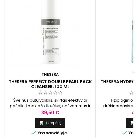
THESERA
TH
THESERA PERFECT DOUBLE PEARL PACK
THESERA HYDRO
CLEANSER, 100 ML
Švelnus putų valiklis, skirtas efektyviai
Fiziologinio 
pašalinti makiažo likučius, nešvarumus ir
drėkinamasis ser
riebalų perteklių. Šis daugiafunkcis valiklis
palaikyti odos drėg
Kaina
Ka
39,50 €
40
padeda kruopščiai nuvalyti odą,
kom
suteikdamas jai gaivumo pojūtį.
Į krepšelį




Yra sandėlyje
Yra 