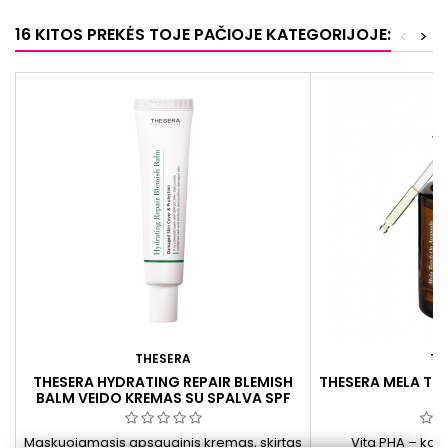
16 KITOS PREKĖS TOJE PAČIOJE KATEGORIJOJE:
<
>
THESERA
TH
THESERA HYDRATING REPAIR BLEMISH
THESERA MELA TO
BALM VEIDO KREMAS SU SPALVA SPF
30, 30 ML
Maskuojamasis apsauginis kremas, skirtas
Vita PHA – kas