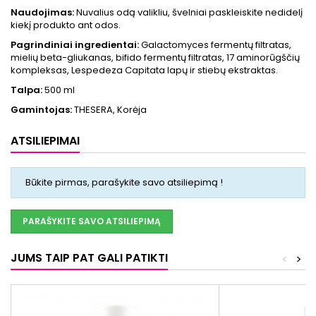
Naudojimas:
Nuvalius odą valikliu, švelniai paskleiskite nedidelį
kiekį produkto ant odos.
Pagrindiniai ingredientai:
Galactomyces fermentų filtratas,
mielių beta-gliukanas, bifido fermentų filtratas, 17 aminorūgščių
kompleksas, Lespedeza Capitata lapų ir stiebų ekstraktas.
Talpa:
500 ml
Gamintojas:
THESERA, Korėja
ATSILIEPIMAI
Būkite pirmas, parašykite savo atsiliepimą !
PARAŠYKITE SAVO ATSILIEPIMĄ
JUMS TAIP PAT GALI PATIKTI
<
>