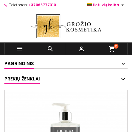

Telefonas:
+37066777310
lietuvių kalba
0



shopping_cart
PAGRINDINIS
PREKIŲ ŽENKLAI