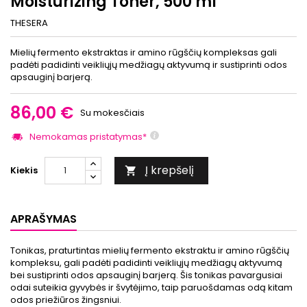
Moisturizing Toner, 500 ml
THESERA
Mielių fermento ekstraktas ir amino rūgščių kompleksas gali
padėti padidinti veikliųjų medžiagų aktyvumą ir sustiprinti odos
apsauginį barjerą.
86,00 €
Su mokesčiais
Nemokamas pristatymas*
Į krepšelį
Kiekis

APRAŠYMAS
Tonikas, praturtintas mielių fermento ekstraktu ir amino rūgščių
kompleksu, gali padėti padidinti veikliųjų medžiagų aktyvumą
bei sustiprinti odos apsauginį barjerą. Šis tonikas pavargusiai
odai suteikia gyvybės ir švytėjimo, taip paruošdamas odą kitam
odos priežiūros žingsniui.