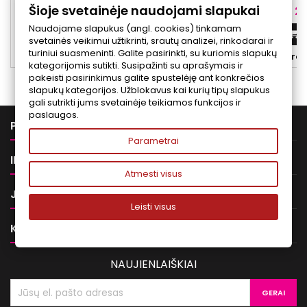
Šioje svetainėje naudojami slapukai
išvaizdą.
Kaina
Ka
8,00 €
27
Naudojame slapukus (angl. cookies) tinkamam
Į krepšelį


svetainės veikimui užtikrinti, srautų analizei, rinkodarai ir
turiniui suasmeninti. Galite pasirinkti, su kuriomis slapukų


Yra sandėlyje
Yra 
kategorijomis sutikti. Susipažinti su aprašymais ir
pakeisti pasirinkimus galite spustelėję ant konkrečios
slapukų kategorijos. Užblokavus kai kurių tipų slapukus
gali sutrikti jums svetainėje teikiamos funkcijos ir
paslaugos.

PREKĖS
Parametrai

INFORMACIJA
Atmesti visus

JŪSŲ PASKYRA
Leisti visus

KONTAKTAI
NAUJIENLAIŠKIAI