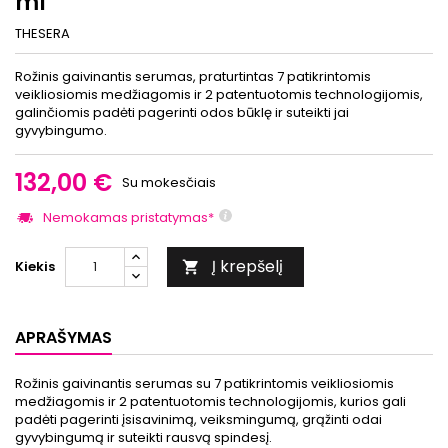
ml
THESERA
Rožinis gaivinantis serumas, praturtintas 7 patikrintomis
veikliosiomis medžiagomis ir 2 patentuotomis technologijomis,
galinčiomis padėti pagerinti odos būklę ir suteikti jai
gyvybingumo.
132,00 €
Su mokesčiais
Nemokamas pristatymas*
Į krepšelį
Kiekis

APRAŠYMAS
Rožinis gaivinantis serumas su 7 patikrintomis veikliosiomis
medžiagomis ir 2 patentuotomis technologijomis, kurios gali
padėti pagerinti įsisavinimą, veiksmingumą, grąžinti odai
gyvybingumą ir suteikti rausvą spindesį.