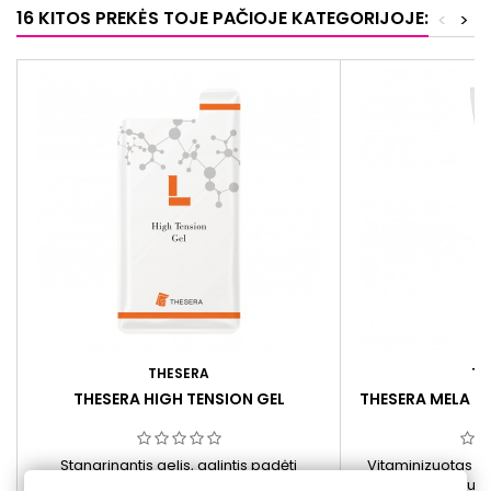
16 KITOS PREKĖS TOJE PAČIOJE KATEGORIJOJE:
<
>
THESERA
TH
THESERA HIGH TENSION GEL
THESERA MELA T
Stangrinantis gelis, galintis padėti
Vitaminizuotas kr
sumažinti raukšles bei išsiplėtusių porų
skaistinti odą ir sute