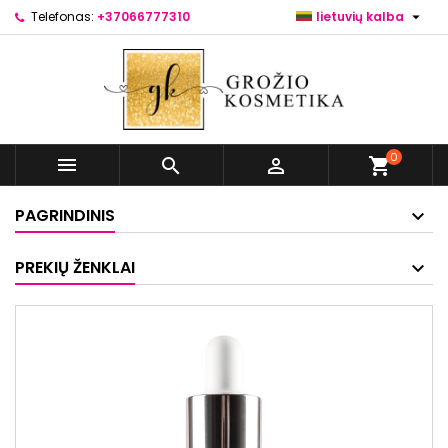

Telefonas:
+37066777310
lietuvių kalba
0



shopping_cart
PAGRINDINIS
PREKIŲ ŽENKLAI