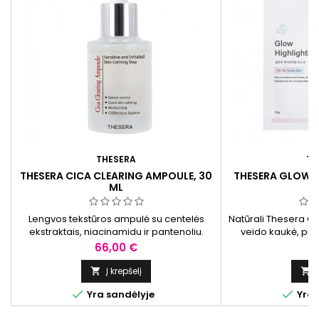
THESERA
TH
THESERA CICA CLEARING AMPOULE, 30
THESERA GLOW 
ML
Lengvos tekstūros ampulė su centelės
Natūrali Thesera Gl
ekstraktais, niacinamidu ir pantenoliu.
veido kaukė, prat
Padeda puoselėti odos komfortą, suteikia
vitaminų aliejumi, g
Kaina
K
66,00 €
11
gaivumo pojūtį ir palaikyti subalansuotą
glotnią ir s
odos išvaizdą.
Į krepšelį




Yra sandėlyje
Yra 