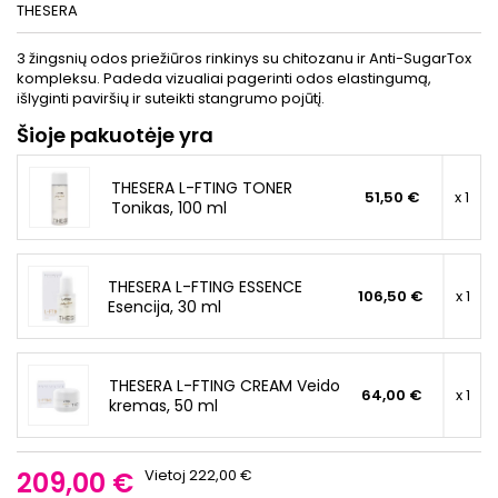
THESERA
3 žingsnių odos priežiūros rinkinys su chitozanu ir Anti-SugarTox
kompleksu. Padeda vizualiai pagerinti odos elastingumą,
išlyginti paviršių ir suteikti stangrumo pojūtį.
Šioje pakuotėje yra
THESERA L-FTING TONER
51,50 €
x 1
Tonikas, 100 ml
THESERA L-FTING ESSENCE
106,50 €
x 1
Esencija, 30 ml
THESERA L-FTING CREAM Veido
64,00 €
x 1
kremas, 50 ml
209,00 €
Vietoj 222,00 €