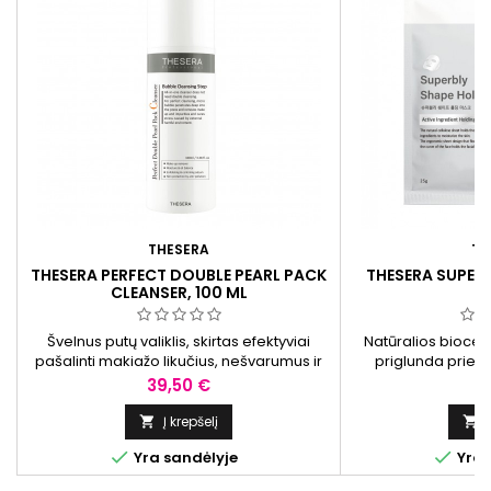
THESERA
TH
THESERA PERFECT DOUBLE PEARL PACK
THESERA SUPER
CLEANSER, 100 ML
M
Švelnus putų valiklis, skirtas efektyviai
Natūralios bioceli
pašalinti makiažo likučius, nešvarumus ir
priglunda prie v
riebalų perteklių. Šis daugiafunkcis valiklis
neylgumų taip s
Kaina
K
39,50 €
11
padeda kruopščiai nuvalyti odą,
sąlygas veikliųj
suteikdamas jai gaivumo pojūtį.
Į krepšelį




Yra sandėlyje
Yra 