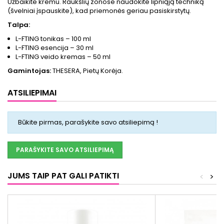
Užbaikite kremu. Raukšlių zonose naudokite lipniąją techniką
(švelniai įspauskite), kad priemonės geriau pasiskirstytų.
Talpa:
L-FTING tonikas – 100 ml
L-FTING esencija – 30 ml
L-FTING veido kremas – 50 ml
Gamintojas:
THESERA, Pietų Korėja.
ATSILIEPIMAI
Būkite pirmas, parašykite savo atsiliepimą !
PARAŠYKITE SAVO ATSILIEPIMĄ
JUMS TAIP PAT GALI PATIKTI
<
>