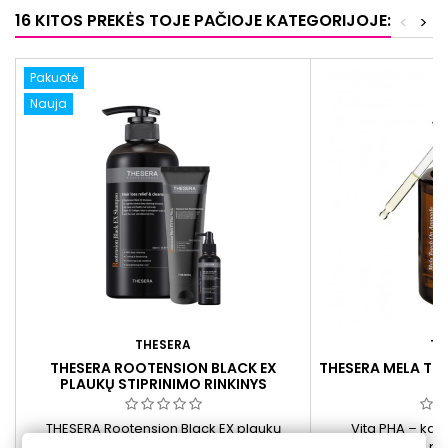
16 KITOS PREKĖS TOJE PAČIOJE KATEGORIJOJE:
<
>
Pakuotė
Nauja
THESERA
TH
THESERA ROOTENSION BLACK EX
THESERA MELA TO
PLAUKŲ STIPRINIMO RINKINYS
THESERA Rootension Black EX plaukų
Vita PHA – kas
priežiūros rinkinys su šampūnu, ampule ir
skaistinamoji pri