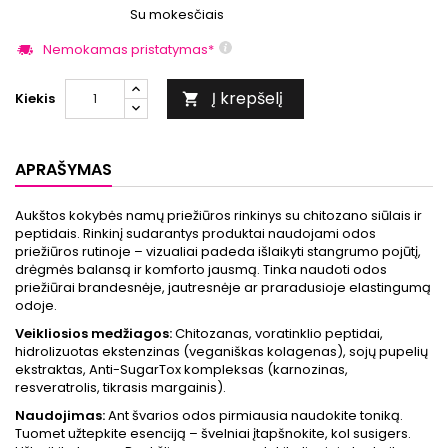
Su mokesčiais
Nemokamas pristatymas*
Į krepšelį
Kiekis

APRAŠYMAS
Aukštos kokybės namų priežiūros rinkinys su chitozano siūlais ir
peptidais. Rinkinį sudarantys produktai naudojami odos
priežiūros rutinoje – vizualiai padeda išlaikyti stangrumo pojūtį,
drėgmės balansą ir komforto jausmą. Tinka naudoti odos
priežiūrai brandesnėje, jautresnėje ar praradusioje elastingumą
odoje.
Veikliosios medžiagos:
Chitozanas, voratinklio peptidai,
hidrolizuotas ekstenzinas (veganiškas kolagenas), sojų pupelių
ekstraktas, Anti-SugarTox kompleksas (karnozinas,
resveratrolis, tikrasis margainis).
Naudojimas:
Ant švarios odos pirmiausia naudokite toniką.
Tuomet užtepkite esenciją – švelniai įtapšnokite, kol susigers.