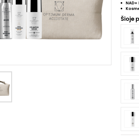
NAD+ 
Kosme
Šioje 