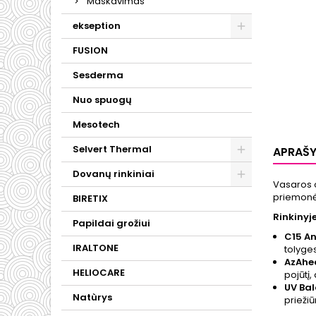
Maskavimas
ekseption
FUSION
Sesderma
Nuo spuogų
Mesotech
Selvert Thermal
APRAŠ
Dovanų rinkiniai
Vasaros o
priemonės
BIRETIX
Rinkinyje
Papildai grožiui
C15 An
IRALTONE
tolyge
AzAhe
HELIOCARE
pojūtį
UV Ba
Natùrys
prieži