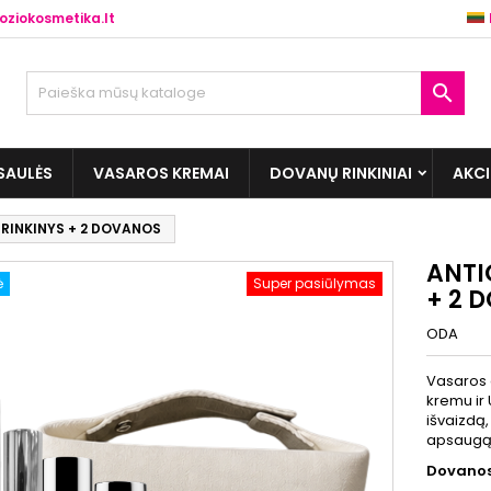
ziokosmetika.lt

SAULĖS
VASAROS KREMAI
DOVANŲ RINKINIAI
AKC
RINKINYS + 2 DOVANOS
ANTI
ė
Super pasiūlymas
+ 2 
ODA
Vasaros 
kremu ir
išvaizdą,
apsaugą 
Dovanos