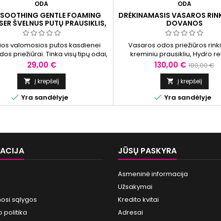
ODA
ODA
SOOTHING GENTLE FOAMING
DRĖKINAMASIS VASAROS RINK
SER ŠVELNUS PUTŲ PRAUSIKLIS,
DOVANOS
150 ML
ios valomosios putos kasdienei
Vasaros odos priežiūros rink
os priežiūrai. Tinka visų tipų odai,
kreminiu prausikliu, Hydro r
skaitant jautrią ir sudirgusią.
serumu ir UV Balance® SPF50
Kaina
Kaina
Bazinė
29,00 €
130,00 €
180,00 €
Padeda švelniai valyti odą, pa
kaina
drėgmės balansą, suteikti komfo
Į krepšelį
Į krepšelį


ir apsaugą nuo UVA bei UVB sp


Yra sandėlyje
Yra sandėlyje
Dovanos: NAD+ Booster du
Kosmetinė
ACIJA
JŪSŲ PASKYRA
Asmeninė informacija
Užsakymai
osi sąlygos
Kredito kvitai
 politika
Adresai