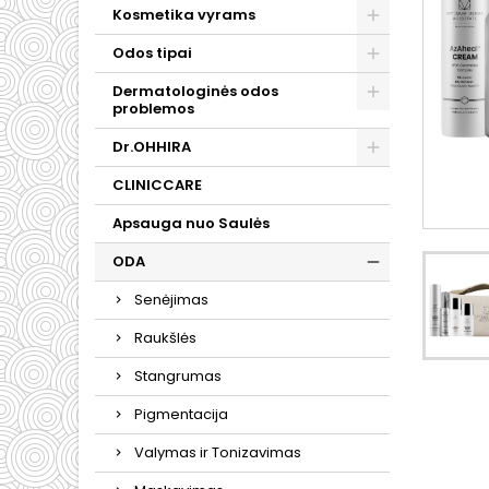
Kosmetika vyrams
Odos tipai
Dermatologinės odos
problemos
Dr.OHHIRA
CLINICCARE
Apsauga nuo Saulės
ODA
Senėjimas
Raukšlės
Stangrumas
Pigmentacija
Valymas ir Tonizavimas