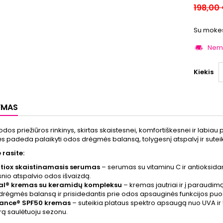
198,00
Su mokes
Nem
Kiekis
YMAS
dos priežiūros rinkinys, skirtas skaistesnei, komfortiškesnei ir labiau p
 padeda palaikyti odos drėgmės balansą, tolygesnį atspalvį ir sute
 rasite:
tiox skaistinamasis serumas
– serumas su vitaminu C ir antioksidan
snio atspalvio odos išvaizdą.
al® kremas su keramidų kompleksu
– kremas jautriai ir į paraudim
, drėgmės balansą ir prisidedantis prie odos apsauginės funkcijos puo
lance® SPF50 kremas
– suteikia plataus spektro apsaugą nuo UVA ir
ūrą saulėtuoju sezonu.