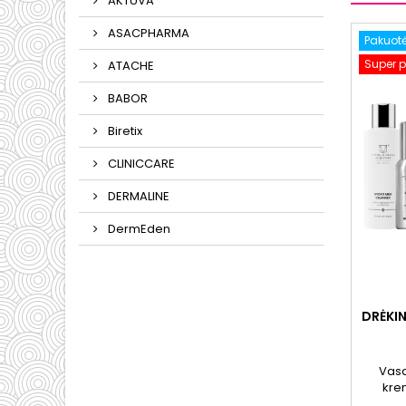
AKTUVA
ASACPHARMA
Pakuot
Super 
ATACHE
BABOR
Biretix
CLINICCARE
DERMALINE
DermEden
DRĖKIN
Vasa
kre
seru