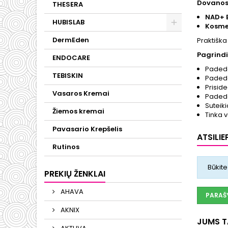
Dovanos
THESERA
NAD+ 
HUBISLAB
Kosme
DermEden
Praktiška
Pagrindi
ENDOCARE
Padeda
TEBISKIN
Padeda
Prisid
Vasaros Kremai
Padeda
Suteik
Žiemos kremai
Tinka 
Pavasario Krepšelis
ATSILIE
Rutinos
Būkite
PREKIŲ ŽENKLAI
AHAVA
PARAŠY
AKNIX
JUMS TA