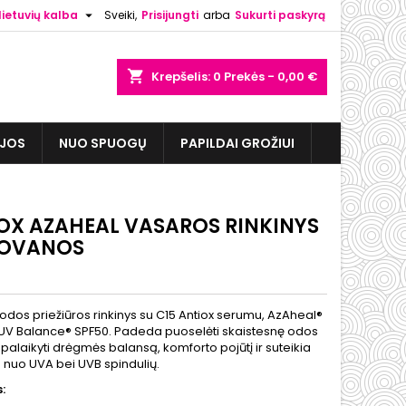

lietuvių kalba
Sveiki,
Prisijungti
arba
Sukurti paskyrą
shopping_cart
Krepšelis:
0
Prekės - 0,00 €
IJOS
NUO SPUOGŲ
PAPILDAI GROŽIUI
OX AZAHEAL VASAROS RINKINYS
DOVANOS
odos priežiūros rinkinys su C15 Antiox serumu, AzAheal®
 UV Balance® SPF50. Padeda puoselėti skaistesnę odos
 palaikyti drėgmės balansą, komforto pojūtį ir suteikia
nuo UVA bei UVB spindulių.
: