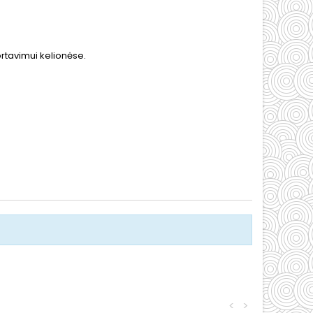
rtavimui kelionėse.
<
>