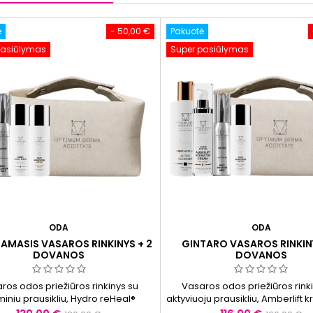
ė
- 50,00 €
Pakuotė
pasiūlymas
Super pasiūlymas
ODA
ODA
AMASIS VASAROS RINKINYS + 2
GINTARO VASAROS RINKINY
DOVANOS
DOVANOS
ros odos priežiūros rinkinys su
Vasaros odos priežiūros rink
miniu prausikliu, Hydro reHeal®
aktyviuoju prausikliu, Amberlift k
mu ir UV Balance® SPF50 kremu.
Balance® SPF50. Padeda palaik