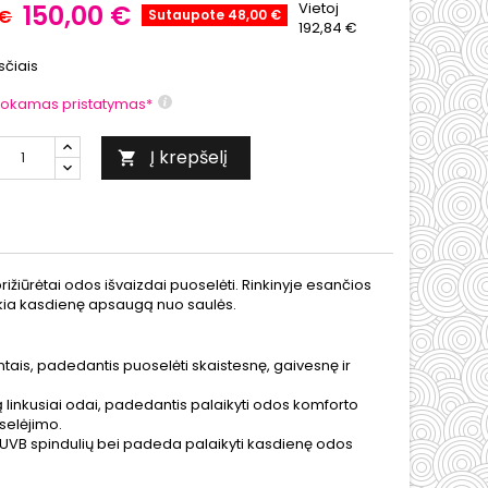
150,00 €
Vietoj
 €
Sutaupote 48,00 €
192,84 €
čiais
okamas pristatymas*
Į krepšelį

rižiūrėtai odos išvaizdai puoselėti. Rinkinyje esančios
ikia kasdienę apsaugą nuo saulės.
tais, padedantis puoselėti skaistesnę, gaivesnę ir
ą linkusiai odai, padedantis palaikyti odos komforto
selėjimo.
 UVB spindulių bei padeda palaikyti kasdienę odos