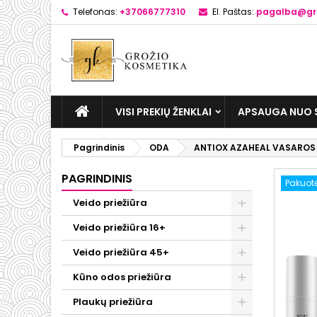
Telefonas:
+37066777310
El. Paštas:
pagalba@gro
VISI PREKIŲ ŽENKLAI
APSAUGA NUO 
Pagrindinis
ODA
ANTIOX AZAHEAL VASAROS 
PAGRINDINIS
Pakuot
Veido priežiūra
Veido priežiūra 16+
Veido priežiūra 45+
Kūno odos priežiūra
Plaukų priežiūra