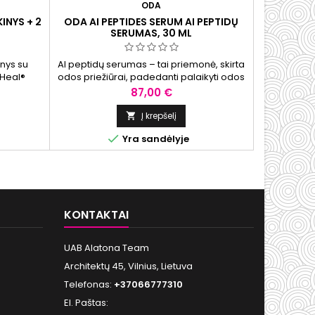
ODA
INYS + 2
ODA AI PEPTIDES SERUM AI PEPTIDŲ
ODA 
SERUMAS, 30 ML
SPUO
inys su
AI peptidų serumas – tai priemonė, skirta
Tikslinga pri
eHeal®
odos priežiūrai, padedanti palaikyti odos
odai su įk
 kremu.
balansą ir švelniai eksfolijuoti odą.
C
Kaina
87,00 €
laikyti
rto pojūtį
Į krepšelį

indulių.

Yra sandėlyje
lksna
KONTAKTAI
UAB Alatona Team
Architektų 45, Vilnius, Lietuva
Telefonas:
+37066777310
El. Paštas: