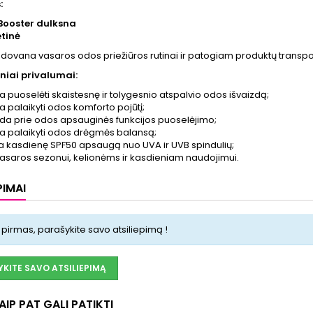
:
Booster dulksna
tinė
 dovana vasaros odos priežiūros rutinai ir patogiam produktų transpo
niai privalumai:
 puoselėti skaistesnę ir tolygesnio atspalvio odos išvaizdą;
 palaikyti odos komforto pojūtį;
eda prie odos apsauginės funkcijos puoselėjimo;
 palaikyti odos drėgmės balansą;
ia kasdienę SPF50 apsaugą nuo UVA ir UVB spindulių;
vasaros sezonui, kelionėms ir kasdieniam naudojimui.
PIMAI
 pirmas, parašykite savo atsiliepimą !
KITE SAVO ATSILIEPIMĄ
IP PAT GALI PATIKTI