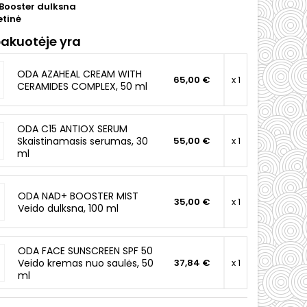
Booster dulksna
tinė
pakuotėje yra
ODA AZAHEAL CREAM WITH
65,00 €
x 1
CERAMIDES COMPLEX, 50 ml
ODA C15 ANTIOX SERUM
Skaistinamasis serumas, 30
55,00 €
x 1
ml
ODA NAD+ BOOSTER MIST
35,00 €
x 1
Veido dulksna, 100 ml
ODA FACE SUNSCREEN SPF 50
Veido kremas nuo saulės, 50
37,84 €
x 1
ml