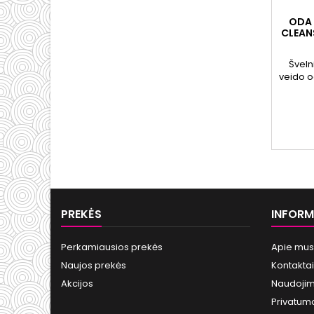
ODA 
CLEAN
Šveln
veido od
į
PREKĖS
INFORM
Perkamiausios prekės
Apie mus
Naujos prekės
Kontaktai
Akcijos
Naudojim
Privatumo