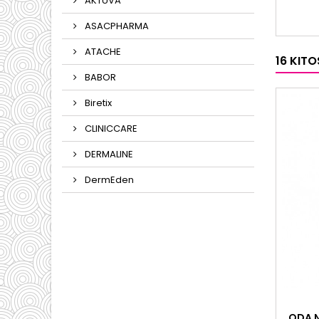
ar sudi
AKTUVA
kompo
odos d
ASACPHARMA
ATACHE
16 KIT
BABOR
Biretix
CLINICCARE
DERMALINE
DermEden
ODA N