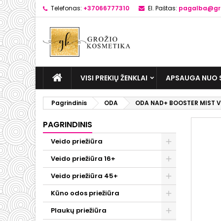
Telefonas:
+37066777310
El. Paštas:
pagalba@gro
VISI PREKIŲ ŽENKLAI
APSAUGA NUO 
Pagrindinis
ODA
ODA NAD+ BOOSTER MIST Ve
PAGRINDINIS
Veido priežiūra
Veido priežiūra 16+
Veido priežiūra 45+
Kūno odos priežiūra
Plaukų priežiūra