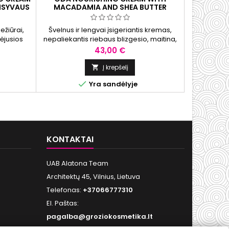
ENSYVAUS
MACADAMIA AND SHEA BUTTER
SENSITIV
 KREMAS
MAITINAMASIS KREMAS SU
KREMAS SA
50 ML
MAKADAMIJŲ IR SVIESTMEDŽIŲ
ežiūrai,
Švelnus ir lengvai įsigeriantis kremas,
Ši priemon
ALIEJAIS, 50 ML
ėjusios
nepaliekantis riebaus blizgesio, maitina,
vėjo, kaitri
ebalinių
minkština ir ramina veido odą.
taip pat
Kaina
43,00 €
s poroms.
procedūrų, k
is yra
ar sudirgusi
Į krepšelį

dai. Ji
komponent

Yra sandėlyje
katinimu,
odos drėgm
r porų
KONTAKTAI
UAB Alatona Team
Architektų 45, Vilnius, Lietuva
Telefonas:
+37066777310
El. Paštas:
pagalba@groziokosmetika.lt