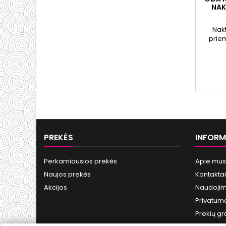
NAK
Nakt
priem
stangr
odos n
PREKĖS
INFORM
Perkamiausios prekės
Apie mus
Naujos prekės
Kontaktai
Akcijos
Naudojim
Privatumo
Prekių gr