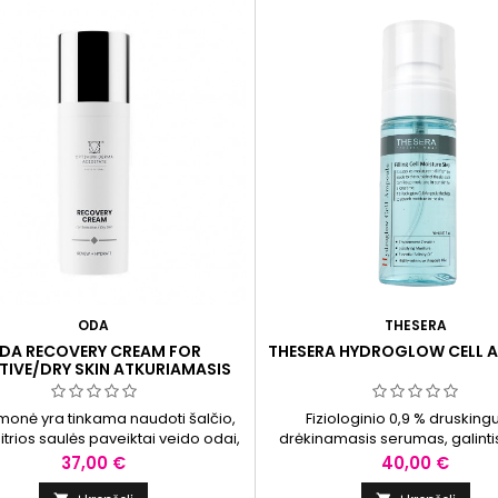
ODA
THESERA
DA RECOVERY CREAM FOR
THESERA HYDROGLOW CELL 
ITIVE/DRY SKIN ATKURIAMASIS
 SAUSAI/JAUTRIAI ODAI, 50 ML
emonė yra tinkama naudoti šalčio,
Fiziologinio 0,9 % druskin
aitrios saulės paveiktai veido odai,
drėkinamasis serumas, galinti
 pat po odos šveitimo rūgštimi
palaikyti odos drėgmės bala
Kaina
Kaina
37,00 €
40,00 €
rų, kai veido oda yra sausa, jautri
natūralų komfortą.