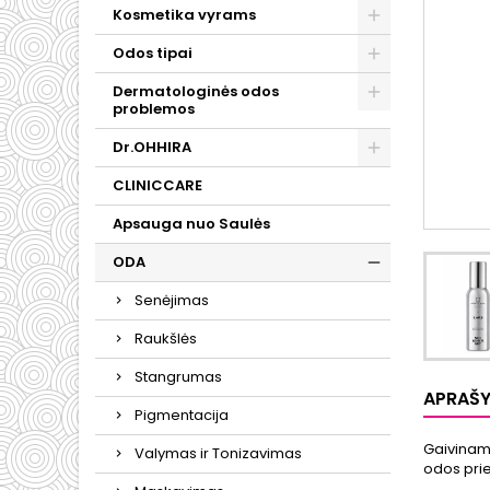
Kosmetika vyrams
Odos tipai
Dermatologinės odos
problemos
Dr.OHHIRA
CLINICCARE
Apsauga nuo Saulės
ODA
Senėjimas
Raukšlės
Stangrumas
APRAŠ
Pigmentacija
Gaivinamo
Valymas ir Tonizavimas
odos prie