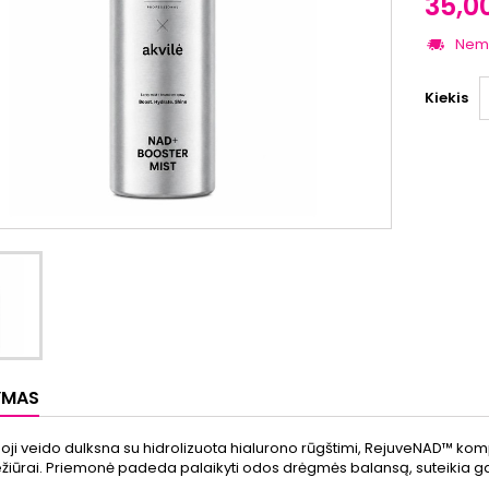
35,0
Nem
Kiekis
YMAS
ji veido dulksna su hidrolizuota hialurono rūgštimi, RejuveNAD™ kompl
žiūrai. Priemonė padeda palaikyti odos drėgmės balansą, suteikia ga