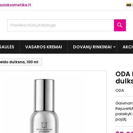
ziokosmetika.lt

SAULĖS
VASAROS KREMAI
DOVANŲ RINKINIAI
AKC
ido dulksna, 100 ml
ODA 
dulks
ODA
Gaivinamo
RejuveNA
palaikyt
pojūtį.