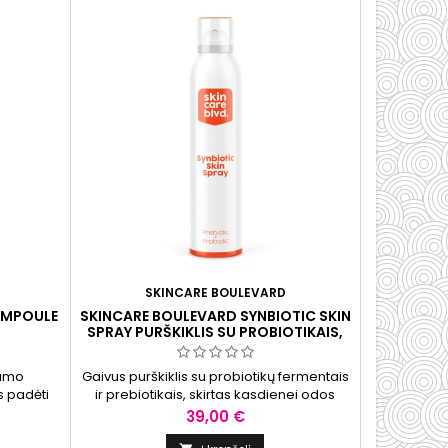
SKINCARE BOULEVARD
AMPOULE
SKINCARE BOULEVARD SYNBIOTIC SKIN
SPRAY PURŠKIKLIS SU PROBIOTIKAIS,
200 ML
gumo
Gaivus purškiklis su probiotikų fermentais
s padėti
ir prebiotikais, skirtas kasdienei odos
nsą ir
priežiūrai. Padeda palaikyti odos
Kaina
39,00 €
drėgmės balansą, suteikia komforto