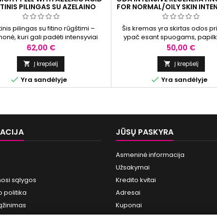
TINIS PILINGAS SU AZELAINO
FOR NORMAL/OILY SKIN INT
RŪGŠTIMI, 2X5 ML
VEIKIMO REGENERUOJAMASIS
NORMALIAI/RIEBIAI ODAI, 
inis pilingas su fitino rūgštimi –
Šis kremas yra skirtas odos pri
onė, kuri gali padėti intensyviai
ypač esant spuogams, papilk
inti brandžią veido odą, sumažinti
odos požymiams, sutrikusiai ri
Kaina
Kaina
62,00 €
50,00 €
elygumus ir šviesinti pigmentines
liaukų veiklai ar užsikimšusiom
dėmes.
Sudėtyje esanti glikolio rūgšt
Į krepšelį
Į krepšelį


pritaikyta normaliai/riebiai o


Yra sandėlyje
Yra sandėlyje
siejama su odos atsinaujinimo s
drėgmės balanso palaikymu i
būklės gerinimu.
ACIJA
JŪSŲ PASKYRA
Asmeninė informacija
Užsakymai
osi sąlygos
Kredito kvitai
 politika
Adresai
ąžinimas
Kuponai