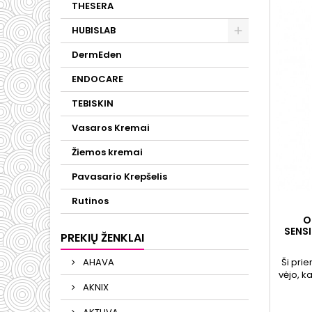
THESERA
HUBISLAB
DermEden
ENDOCARE
TEBISKIN
Vasaros Kremai
Žiemos kremai
Pavasario Krepšelis
Rutinos
O
SENS
PREKIŲ ŽENKLAI
KREMAS
Ši pri
AHAVA
vėjo, k
taip
AKNIX
procedū