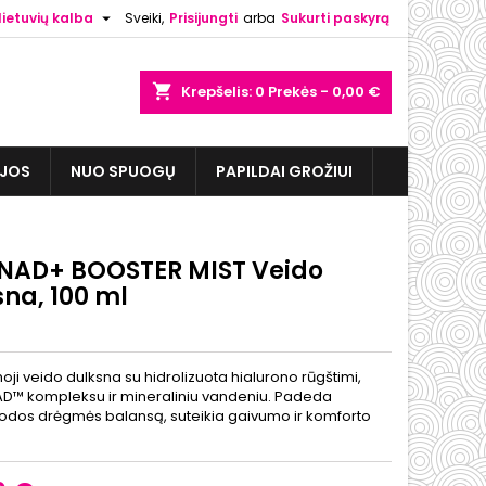

lietuvių kalba
Sveiki,
Prisijungti
arba
Sukurti paskyrą
shopping_cart
Krepšelis:
0
Prekės - 0,00 €
IJOS
NUO SPUOGŲ
PAPILDAI GROŽIUI
NAD+ BOOSTER MIST Veido
na, 100 ml
ji veido dulksna su hidrolizuota hialurono rūgštimi,
D™ kompleksu ir mineraliniu vandeniu. Padeda
i odos drėgmės balansą, suteikia gaivumo ir komforto