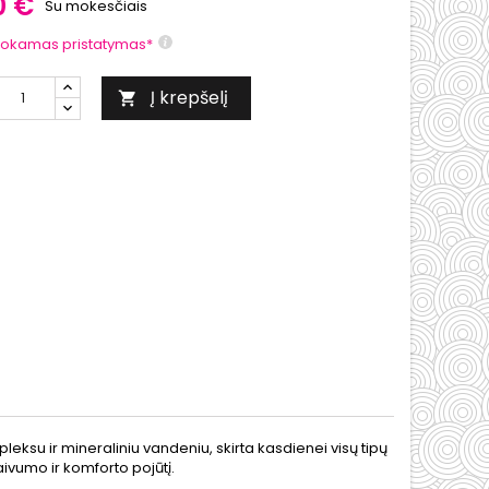
0 €
Su mokesčiais
okamas pristatymas*
Į krepšelį

eksu ir mineraliniu vandeniu, skirta kasdienei visų tipų
ivumo ir komforto pojūtį.