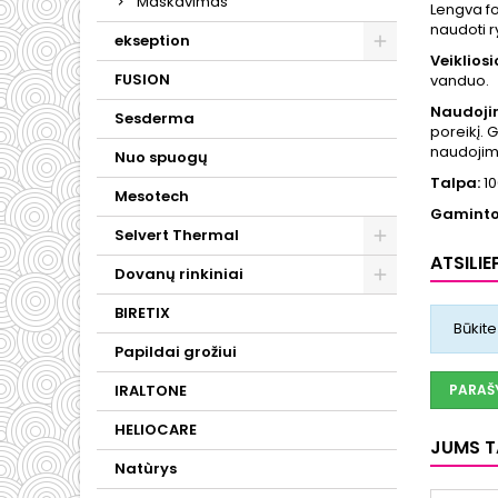
Maskavimas
Lengva fo
naudoti r
ekseption
Veiklios
FUSION
vanduo.
Naudoji
Sesderma
poreikį. 
naudojimu
Nuo spuogų
Talpa:
10
Mesotech
Gaminto
Selvert Thermal
ATSILIE
Dovanų rinkiniai
BIRETIX
Būkite
Papildai grožiui
IRALTONE
PARAŠY
HELIOCARE
JUMS TA
Natùrys