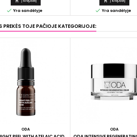
rgusi. Priemonėje esančių veikliųjų
Į krepšelį
Į krepšelį


nentų dėka gali būti palaikoma


Yra sandėlyje
Yra sandėlyje
rėgmės pusiausvyra ir mažinamas
odos jautrumas.
OS PREKĖS TOJE PAČIOJE KATEGORIJOJE:
ODA
ODA
IGHT PEEL WITH AZELAIC ACID
ODA INTENSIVE REGENERATI