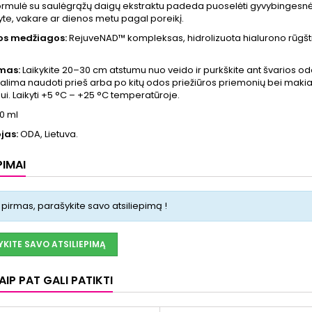
rmulė su saulėgrąžų daigų ekstraktu padeda puoselėti gyvybingesnės, 
yte, vakare ar dienos metu pagal poreikį.
ios medžiagos:
RejuveNAD™ kompleksas, hidrolizuota hialurono rūgštis
mas:
Laikykite 20–30 cm atstumu nuo veido ir purkškite ant švarios o
Galima naudoti prieš arba po kitų odos priežiūros priemonių bei makiaž
i. Laikyti +5 °C – +25 °C temperatūroje.
0 ml
jas:
ODA, Lietuva.
PIMAI
 pirmas, parašykite savo atsiliepimą !
KITE SAVO ATSILIEPIMĄ
IP PAT GALI PATIKTI