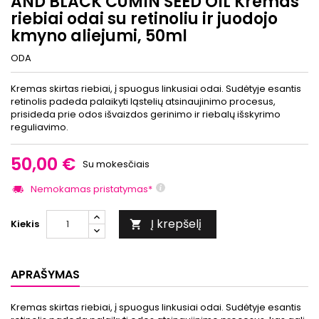
AND BLACK CUMIN SEED OIL Kremas
riebiai odai su retinoliu ir juodojo
kmyno aliejumi, 50ml
ODA
Kremas skirtas riebiai, į spuogus linkusiai odai. Sudėtyje esantis
retinolis padeda palaikyti ląstelių atsinaujinimo procesus,
prisideda prie odos išvaizdos gerinimo ir riebalų išskyrimo
reguliavimo.
50,00 €
Su mokesčiais
Nemokamas pristatymas*
Į krepšelį
Kiekis

APRAŠYMAS
Kremas skirtas riebiai, į spuogus linkusiai odai. Sudėtyje esantis