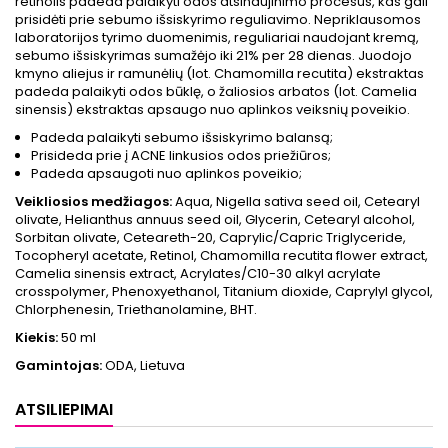
retinolis padeda palaikyti odos atsinaujinimo procesus, kas gali
prisidėti prie sebumo išsiskyrimo reguliavimo. Nepriklausomos
laboratorijos tyrimo duomenimis, reguliariai naudojant kremą,
sebumo išsiskyrimas sumažėjo iki 21% per 28 dienas. Juodojo
kmyno aliejus ir ramunėlių (lot. Chamomilla recutita) ekstraktas
padeda palaikyti odos būklę, o žaliosios arbatos (lot. Camelia
sinensis) ekstraktas apsaugo nuo aplinkos veiksnių poveikio.
Padeda palaikyti sebumo išsiskyrimo balansą;
Prisideda prie į ACNE linkusios odos priežiūros;
Padeda apsaugoti nuo aplinkos poveikio;
Veikliosios medžiagos:
Aqua, Nigella sativa seed oil, Cetearyl
olivate, Helianthus annuus seed oil, Glycerin, Cetearyl alcohol,
Sorbitan olivate, Ceteareth-20, Caprylic/Capric Triglyceride,
Tocopheryl acetate, Retinol, Chamomilla recutita flower extract,
Camelia sinensis extract, Acrylates/C10-30 alkyl acrylate
crosspolymer, Phenoxyethanol, Titanium dioxide, Caprylyl glycol,
Chlorphenesin, Triethanolamine, BHT.
Kiekis:
50 ml
Gamintojas:
ODA, Lietuva
ATSILIEPIMAI