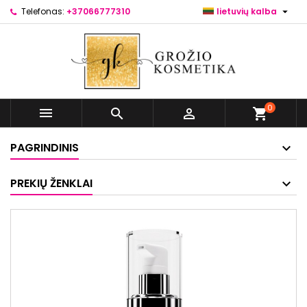

Telefonas:
+37066777310
lietuvių kalba
0



shopping_cart
PAGRINDINIS
PREKIŲ ŽENKLAI