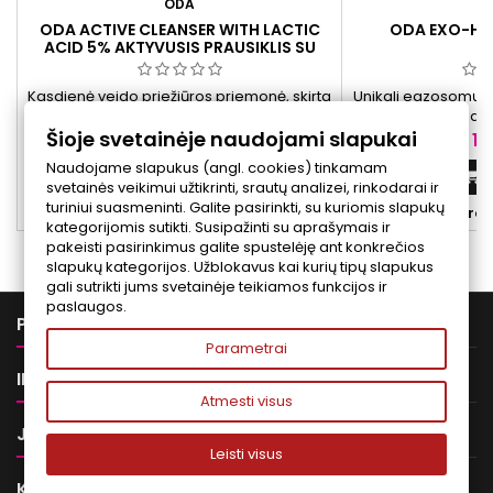
ODA
ODA ACTIVE CLEANSER WITH LACTIC
ODA EXO-HEA
ACID 5% AKTYVUSIS PRAUSIKLIS SU
PIENO RŪGŠTIMI, 200 ML
Kasdienė veido priežiūros priemonė, skirta
Unikali egzosomų te
efektyviai pašalinti nešvarumus ir puoselėti
odos tipams, ypač 
Šioje svetainėje naudojami slapukai
odos išvaizdą. Sukurta išsausėjusiai,
ir ypatinga
Kaina
Ka
29,00 €
11
jautriai, papilkėjusiai, pigmentacijos
Naudojame slapukus (angl. cookies) tinkamam
požymių turinčiai ir pirmuosius senėjimo
Į krepšelį


svetainės veikimui užtikrinti, srautų analizei, rinkodarai ir
požymius rodančiai odai. Padeda palaikyti
turiniui suasmeninti. Galite pasirinkti, su kuriomis slapukų


Yra sandėlyje
Yra 
odos švarą, drėgmės balansą ir suteikia
kategorijomis sutikti. Susipažinti su aprašymais ir
gaivesnės, švelnesnės bei labiau
pakeisti pasirinkimus galite spustelėję ant konkrečios
prižiūrėtos odos išvaizdą.
slapukų kategorijos. Užblokavus kai kurių tipų slapukus
gali sutrikti jums svetainėje teikiamos funkcijos ir
paslaugos.

PREKĖS
Parametrai

INFORMACIJA
Atmesti visus

JŪSŲ PASKYRA
Leisti visus

KONTAKTAI