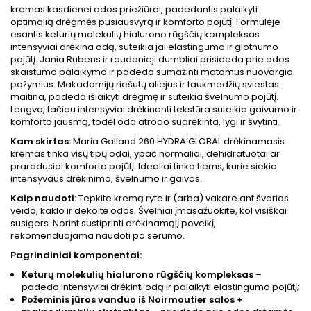
kremas kasdienei odos priežiūrai, padedantis palaikyti
optimalią drėgmės pusiausvyrą ir komforto pojūtį. Formulėje
esantis keturių molekulių hialurono rūgščių kompleksas
intensyviai drėkina odą, suteikia jai elastingumo ir glotnumo
pojūtį. Jania Rubens ir raudonieji dumbliai prisideda prie odos
skaistumo palaikymo ir padeda sumažinti matomus nuovargio
požymius. Makadamijų riešutų aliejus ir taukmedžių sviestas
maitina, padeda išlaikyti drėgmę ir suteikia švelnumo pojūtį.
Lengva, tačiau intensyviai drėkinanti tekstūra suteikia gaivumo ir
komforto jausmą, todėl oda atrodo sudrėkinta, lygi ir švytinti.
Kam skirtas:
Maria Galland 260 HYDRA’GLOBAL drėkinamasis
kremas tinka visų tipų odai, ypač normaliai, dehidratuotai ar
praradusiai komforto pojūtį. Idealiai tinka tiems, kurie siekia
intensyvaus drėkinimo, švelnumo ir gaivos.
Kaip naudoti:
Tepkite kremą ryte ir (arba) vakare ant švarios
veido, kaklo ir dekoltė odos. Švelniai įmasažuokite, kol visiškai
susigers. Norint sustiprinti drėkinamąjį poveikį,
rekomenduojama naudoti po serumo.
Pagrindiniai komponentai:
Keturų molekulių hialurono rūgščių kompleksas
–
padeda intensyviai drėkinti odą ir palaikyti elastingumo pojūtį;
Požeminis jūros vanduo iš Noirmoutier salos +