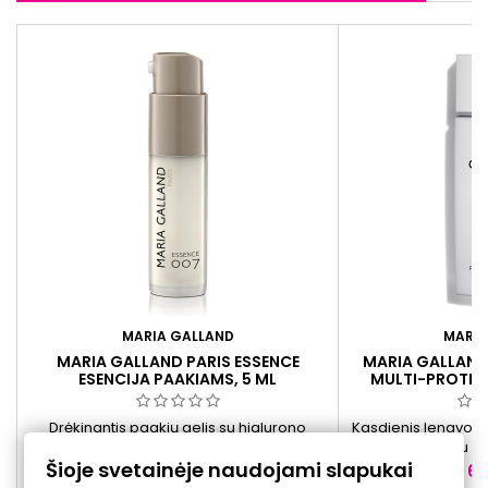
MARIA GALLAND
MARIA
MARIA GALLAND PARIS ESSENCE
MARIA GALLAND 
ESENCIJA PAAKIAMS, 5 ML
MULTI-PROTECT
APSAUGINIS 
Drėkinantis paakių gelis su hialurono
Kasdienis lengvos t
rūgštimi ir peptidais suteikia gaivumo
30, niacinamidu ir 
Šioje svetainėje naudojami slapukai
pojūtį, padeda palaikyti odos drėgmės
padeda apsaugoti 
Kaina
Ka
25,00 €
65
balansą ir vizualiai lygina smulkias
taršos ir mė