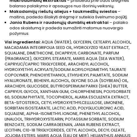
makrodumblių ekstraktas
– prisideda prie odos drėgmės
balanso palaikymo ir apsaugos nuo išorinių veiksnių;
Makadamijų riešutų aliejus + taukmedžių sviestas
–
maitina, padeda išlaikyti drėgmę ir suteikia švelnumo pojūtį;
Jania Rubens ir raudonųjų dumblių ekstraktai
– palaiko
odos skaistumą ir padeda sumažinti matomus nuovargio
požymius.
Visi ingredientai:
AQUA (WATER), GLYCERIN, CETEARYL ALCOHOL,
MACADAMIA INTEGRIFOLIA SEED OIL, HYDROLYZED YEAST EXTRACT,
SQUALANE, DIMETHICONE, DICAPRYLYL CARBONATE, PARFUM
(FRAGRANCE), GLYCERYL STEARATE, MARIS AQUA (SEA WATER),
CAPRYLIC/CAPRIC TRIGLYCERIDE, ARACHIDYL ALCOHOL,
HYDROXYETHYL ACRYLATE/SODIUM ACRYLOYLDIMETHYL TAURATE
COPOLYMER, PHENOXYETHANOL, ETHYLHEXYL PALMITATE, SODIUM
HYALURONATE, BEHENYL ALCOHOL, GLYCINE SOJA (SOYBEAN) OIL,
ARACHIDYL GLUCOSIDE, BUTYROSPERMUM PARKII (SHEA) BUTTER,
CAPRYLYL GLYCOL, XANTHAN GUM, CHLORPHENESIN, POLYSORBATE
60, SODIUM PHYTATE, TOCOPHEROL, ALARIA ESCULENTA EXTRACT,
BETA-SITOSTEROL, CETYL HYDROXYETHYLCELLULOSE, LIMONENE,
SORBITAN ISOSTEARATE, LACTIC ACID, POLYGLUCURONIC ACID,
SQUALENE, ALPHA-ISOMETHYL IONONE, PHENETHYL ALCOHOL,
LINALOOL, TRIHYDROXYSTEARIN, POTASSIUM SORBATE, SODIUM
BENZOATE, SODIUM CARRAGEENAN, JANIA RUBENS EXTRACT,
LECITHIN, C10-18 TRIGLYCERIDES, CETYL ALCOHOL, DECYL OLEATE,
JOJOBA ESTERS, MARIS AQUA (EAU DE MER), HELIANTHUS ANNUUS