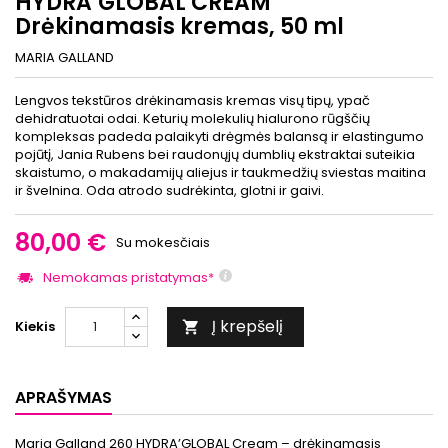
HYDRA’GLOBAL CREAM
Drėkinamasis kremas, 50 ml
MARIA GALLAND
Lengvos tekstūros drėkinamasis kremas visų tipų, ypač
dehidratuotai odai. Keturių molekulių hialurono rūgščių
kompleksas padeda palaikyti drėgmės balansą ir elastingumo
pojūtį, Jania Rubens bei raudonųjų dumblių ekstraktai suteikia
skaistumo, o makadamijų aliejus ir taukmedžių sviestas maitina
ir švelnina. Oda atrodo sudrėkinta, glotni ir gaivi.
80,00 €
Su mokesčiais
Nemokamas pristatymas*
Į krepšelį
Kiekis

APRAŠYMAS
Maria Galland 260 HYDRA’GLOBAL Cream – drėkinamasis