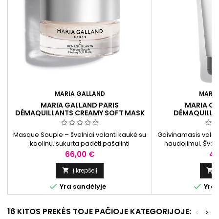
MARIA GALLAND
MARIA
MARIA GALLAND PARIS
MARIA GA
DÉMAQUILLANTS CREAMY SOFT MASK
DÉMAQUILLA
VALOMOJI KAUKĖ, 50 ML
CLEANSING G
PRAUSIK
Masque Souple – švelniai valanti kaukė su
Gaivinamasis valom
kaolinu, sukurta padėti pašalinti
naudojimui. Švel
nešvarumus ir perteklinį sebumą bei
makiažą ir nešvar
Kaina
Ka
66,00 €
40
palaikyti odos pusiausvyrą. Tinka visų tipų
ba
odai, ypač normaliai ir mišriai. Reguliariai
Į krepšelį


naudojant oda atrodo gaivesnė ir lygesnė.


Yra sandėlyje
Yra 
16 KITOS PREKĖS TOJE PAČIOJE KATEGORIJOJE:
<
>