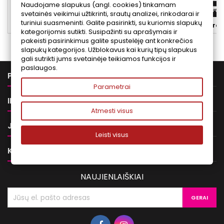
Naudojame slapukus (angl. cookies) tinkamam
raukšleles.
Į krepšelį


svetainės veikimui užtikrinti, srautų analizei, rinkodarai ir
turiniui suasmeninti. Galite pasirinkti, su kuriomis slapukų


Yra sandėlyje
Yra 
kategorijomis sutikti. Susipažinti su aprašymais ir
pakeisti pasirinkimus galite spustelėję ant konkrečios
slapukų kategorijos. Užblokavus kai kurių tipų slapukus
gali sutrikti jums svetainėje teikiamos funkcijos ir
paslaugos.

PREKĖS
Parametrai

INFORMACIJA
Atmesti visus

JŪSŲ PASKYRA
Leisti visus

KONTAKTAI
NAUJIENLAIŠKIAI