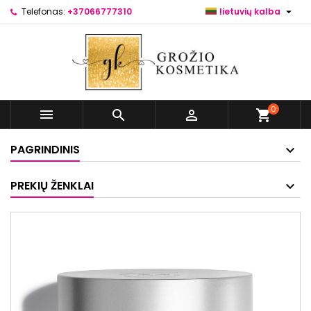

Telefonas:
+37066777310
lietuvių kalba
0



shopping_cart
PAGRINDINIS
PREKIŲ ŽENKLAI