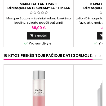
MARIA GALLAND PARIS
MARIA GA
DÉMAQUILLANTS CREAMY SOFT MASK
DÉMAQUILLAN
VALOMOJI KAUKĖ, 50 ML
REMOVER LOTI
MAKIAŽO VA
Masque Souple – švelniai valanti kaukė su
Lotion Démaquillant
kaolinu, sukurta padėti pašalinti
fazių akių makiažo
nešvarumus ir perteklinį sebumą bei
pantenoliu ir aug
Kaina
Ka
66,00 €
40
palaikyti odos pusiausvyrą. Tinka visų tipų
odai, ypač normaliai ir mišriai. Reguliariai
Į krepšelį


naudojant oda atrodo gaivesnė ir lygesnė.


Yra sandėlyje
Yra 
16 KITOS PREKĖS TOJE PAČIOJE KATEGORIJOJE:
<
>