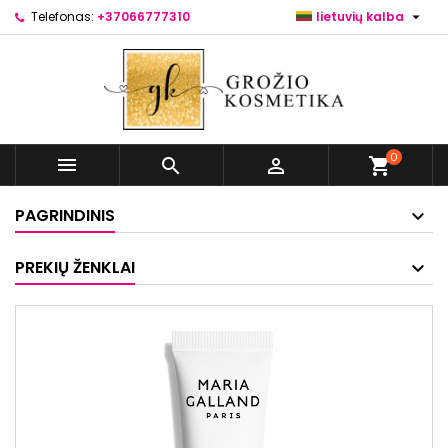

Telefonas:
+37066777310
lietuvių kalba
0



shopping_cart
PAGRINDINIS
PREKIŲ ŽENKLAI