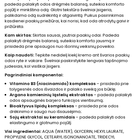
padeda palaikyti odos drėgmės balansą, suteikia komforto
pojūtį ir minkština odą. Glotni tekstūra švelniai įsigeria,
palikdama odą sudrėkintą ir atgaivintą. Puikus pasirinkimas
kasdienei paakių priežiūrai, kai norisi, kad oda atrodytų gaivi ir
prižiūrėta.
Kam skirtas:
Skirtas sausai, jautriai paakių odai. Padeda
palaikyti drėgmės balansą, suteikia komforto jausmą ir
prisideda prie apsaugos nuo išorinių veiksnių poveikio.
Kaip naudoti:
Tepkite nedidelį kiekį kremo ant švarios paakių
odos ryte ir vakare. Švelniai paskirstykite lengvais tapšnojimo
judesiais, kol visiškai įsigers.
Pagrindiniai komponentai:
Vitamino B3 (niacinamido) kompleksas
– prisideda prie
tolygesnės odos išvaizdos ir palaiko sveiką jos būklę;
Argano kamieninių ląstelių ekstraktas
– padeda palaikyti
odos apsauginės barjero funkcijos vientisumą;
Bioaktyvus lipidų kompleksas
– prisideda prie odos
drėkinimo ir saugo nuo išsausėjimo;
Sojų ekstraktai su keramidais
– padeda palaikyti odos
elastingumo ir glotnumo pojūtį.
Visi ingredientai:
AQUA (WATER), GLYCERIN, HEXYL LAURATE,
PROPYLENE GLYCOL, CETEARYL ISONONANOATE, TRIDECYL