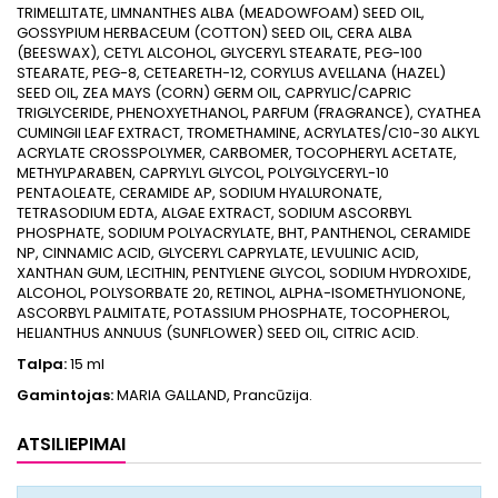
TRIMELLITATE, LIMNANTHES ALBA (MEADOWFOAM) SEED OIL,
GOSSYPIUM HERBACEUM (COTTON) SEED OIL, CERA ALBA
(BEESWAX), CETYL ALCOHOL, GLYCERYL STEARATE, PEG-100
STEARATE, PEG-8, CETEARETH-12, CORYLUS AVELLANA (HAZEL)
SEED OIL, ZEA MAYS (CORN) GERM OIL, CAPRYLIC/CAPRIC
TRIGLYCERIDE, PHENOXYETHANOL, PARFUM (FRAGRANCE), CYATHEA
CUMINGII LEAF EXTRACT, TROMETHAMINE, ACRYLATES/C10-30 ALKYL
ACRYLATE CROSSPOLYMER, CARBOMER, TOCOPHERYL ACETATE,
METHYLPARABEN, CAPRYLYL GLYCOL, POLYGLYCERYL-10
PENTAOLEATE, CERAMIDE AP, SODIUM HYALURONATE,
TETRASODIUM EDTA, ALGAE EXTRACT, SODIUM ASCORBYL
PHOSPHATE, SODIUM POLYACRYLATE, BHT, PANTHENOL, CERAMIDE
NP, CINNAMIC ACID, GLYCERYL CAPRYLATE, LEVULINIC ACID,
XANTHAN GUM, LECITHIN, PENTYLENE GLYCOL, SODIUM HYDROXIDE,
ALCOHOL, POLYSORBATE 20, RETINOL, ALPHA-ISOMETHYLIONONE,
ASCORBYL PALMITATE, POTASSIUM PHOSPHATE, TOCOPHEROL,
HELIANTHUS ANNUUS (SUNFLOWER) SEED OIL, CITRIC ACID.
Talpa:
15 ml
Gamintojas:
MARIA GALLAND, Prancūzija.
ATSILIEPIMAI