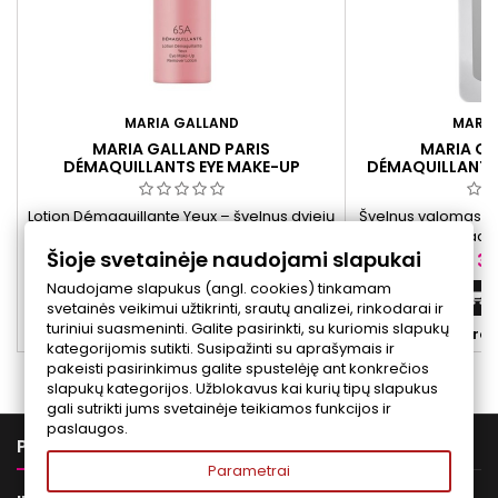
MARIA GALLAND
MARIA
MARIA GALLAND PARIS
MARIA GA
DÉMAQUILLANTS EYE MAKE-UP
DÉMAQUILLANTS
REMOVER LOTION ŠVELNUS AKIŲ
MILK ŠVELNUS V
MAKIAŽO VALIKLIS, 100 ML
2
Lotion Démaquillante Yeux – švelnus dviejų
Švelnus valomasis p
fazių akių makiažo valiklis su alantoinu,
medetkomis. Padeda
Šioje svetainėje naudojami slapukai
pantenoliu ir augaliniais ekstraktais.
nešvarumus, pa
Kaina
Ka
40,00 €
33
balansą, tinka visų 
Naudojame slapukus (angl. cookies) tinkamam
Į krepšelį


svetainės veikimui užtikrinti, srautų analizei, rinkodarai ir
turiniui suasmeninti. Galite pasirinkti, su kuriomis slapukų


Yra sandėlyje
Yra 
kategorijomis sutikti. Susipažinti su aprašymais ir
pakeisti pasirinkimus galite spustelėję ant konkrečios
slapukų kategorijos. Užblokavus kai kurių tipų slapukus
gali sutrikti jums svetainėje teikiamos funkcijos ir
paslaugos.

PREKĖS
Parametrai