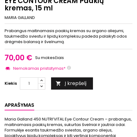
EYE CONTOUR CREAM Paakių
kremas, 15 ml
MARIA GALLAND
Prabangus maitinamasis paakių kremas su argano aliejumi,
taukmedžio sviestu ir lipidų kompleksu padeda palaikyti odos
drėgmės balansą ir švelnumą.
70,00 €
Su mokesčiais
Nemokamas pristatymas*
Į krepšelį
Kiekis

APRAŠYMAS
Maria Galland 450 NUTRI’VITAL Eye Contour Cream – prabangus,
maitinamasis paakių kremas, sukurtas švelniai ir jautriai odai.
Formulėje esantis taukmedžio sviestas, argano aliejus,
bioaktyvus lipidų kompleksas ir kiti vertingi komponentai