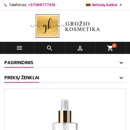

Telefonas:
+37066777310
lietuvių kalba
0



shopping_cart
PAGRINDINIS
PREKIŲ ŽENKLAI