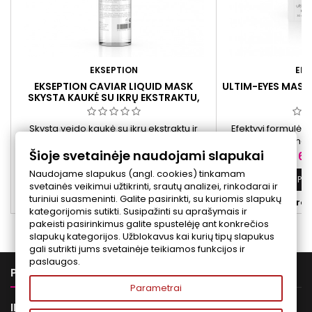
EKSEPTION
EKS
EKSEPTION CAVIAR LIQUID MASK
ULTIM-EYES MASK 
SKYSTA KAUKĖ SU IKRŲ EKSTRAKTU,
RETINOLIU IR HIALURONU, 250 ML
Skysta veido kaukė su ikrų ekstraktu ir
Efektyvi formulė,
retinoliu. Padeda palaikyti odos drėgmės
daugiau nei 25 metų 
Šioje svetainėje naudojami slapukai
balansą, maitina ir suteikia švelnumo
ratilų ir maišeli
Kaina
Ka
46,00 €
60
pojūtį. Tinka visiems odos tipams.
mažinti. Priemonė 
Naudojame slapukus (angl. cookies) tinkamam
būklę ir išva
Prekė detaliau
Pre


svetainės veikimui užtikrinti, srautų analizei, rinkodarai ir
turiniui suasmeninti. Galite pasirinkti, su kuriomis slapukų


Yra sandėlyje
Yra 
kategorijomis sutikti. Susipažinti su aprašymais ir
pakeisti pasirinkimus galite spustelėję ant konkrečios
slapukų kategorijos. Užblokavus kai kurių tipų slapukus
gali sutrikti jums svetainėje teikiamos funkcijos ir
paslaugos.

PREKĖS
Parametrai

INFORMACIJA