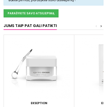
Būkite pirmas, parašykite savo atsiliepimą !
PARAŠYKITE SAVO ATSILIEPIMĄ
JUMS TAIP PAT GALI PATIKTI
<
>
EKSEPTION
EKS