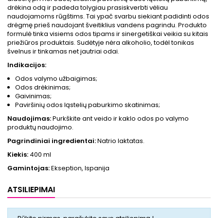
drėkina odą ir padeda tolygiau prasiskverbti vėliau
naudojamoms rūgštims. Tai ypač svarbu siekiant padidinti odos
drėgmę prieš naudojant šveitiklius vandens pagrindu. Produkto
formulė tinka visiems odos tipams ir sinergetiškai veikia su kitais
priežiūros produktais. Sudėtyje nėra alkoholio, todėl tonikas
švelnus ir tinkamas net jautriai odai.
Indikacijos:
Odos valymo užbaigimas;
Odos drėkinimas;
Gaivinimas;
Paviršinių odos ląstelių paburkimo skatinimas;
Naudojimas:
Purkškite ant veido ir kaklo odos po valymo
produktų naudojimo.
Pagrindiniai ingredientai:
Natrio laktatas.
Kiekis:
400 ml
Gamintojas:
Ekseption, Ispanija
ATSILIEPIMAI