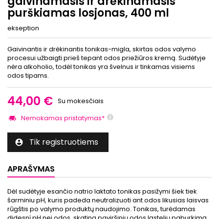
gaivinamasis ir drėkinamasis
purškiamas losjonas, 400 ml
ekseption
Gaivinantis ir drėkinantis tonikas-migla, skirtas odos valymo
procesui užbaigti prieš tepant odos priežiūros kremą. Sudėtyje
nėra alkoholio, todėl tonikas yra švelnus ir tinkamas visiems
odos tipams.
44,00 €
Su mokesčiais
Nemokamas pristatymas*
Tik registruotiems

APRAŠYMAS
Dėl sudėtyje esančio natrio laktato tonikas pasižymi šiek tiek
šarminiu pH, kuris padeda neutralizuoti ant odos likusias laisvas
rūgštis po valymo produktų naudojimo. Tonikas, turėdamas
didesnį pH nei odos, skatina paviršinių odos ląstelių paburkimą,