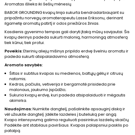
Aromatas išlieka iki šešių mėnesių.
BABOR GROUNDING kvapų linija sukurta bendradarbiaujant su
pripažintu norvegų aromaterapeutu Lasse Eriksonu, derinant
ilgametę aromatų patirtį ir odos priežiūros žinias.
Kasdienis gyvenimo tempas gali daryti įtaką mūsų savijautai. Šis
kvapų derinys padeda sukurti malonią, harmoningą atmosferą
tiek kūnui, tiek protui.
Poveikis:
Eterinių aliejų mišinys pripildo erdvę švelniu aromatu ir
padeda sukurti atsipalaidavimo atmosferą.
Aromato savybės:
Šiltas ir subtilus kvapas su medienos, baltųjų gėlių ir citrusų
natomis;
Kedras, pačiulis, vetiverija ir bergamotė prisideda prie
malonaus, jaukumo įspūdžio;
Sukuria kvapų erdvę, kuri padeda atsipalaiduoti ir mėgautis
akimirka.
Naudojimas:
Nuimkite dangtelį, pašalinkite apsauginį diską ir
vėl užsukite dangtelį. Įdėkite lazdeles į buteliuką per angą.
Kvapo intensyvumą galima reguliuoti pasirinkus lazdelių skaičių.
Padėkite ant stabilaus paviršiaus. Kvapas palaipsniui pasklis po
patalpą.