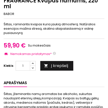
FRAGRANCE Kvapas namams, 220
ml
BABOR
Šiltas, raminantis kvapas kuria jaukią atmosferą. Natūralios
esencijos mažina stresą, skatina atsipalaidavimą ir vidinę
pusiausvyrą.
59,90 €
Su mokesčiais
Nemokamas pristatymas*
Į krepšelį
Kiekis

APRAŠYMAS
Šiltas, įžeminantis namų aromatas be alkoholio, sukurtas
naudojant eterinių aliejų kompoziciją. Kvapas su baltųjų gėlių
akordu, medienos natomis (pačiulis, kedras), vetiverija ir
citrusine bergamote pripildo erdvę jaukumo ir ramybės pojūčio.