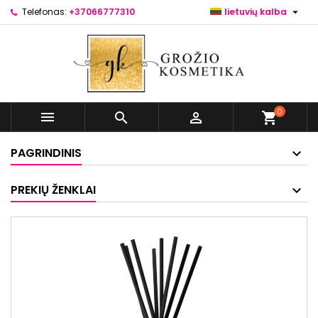

Telefonas:
+37066777310
lietuvių kalba
0



shopping_cart
PAGRINDINIS
PREKIŲ ŽENKLAI