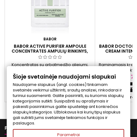
BABOR
B
BABOR ACTIVE PURIFIER AMPOULE
BABOR DOCTOR S
CONCENTRATES AMPULIŲ RINKINYS,
CREAM INTENS
7X2 ML
KREMA
Koncentratas su arbatmedžio aliejumi,
Raminamasis kremas
pantenoliu ir skalūnų ekstraktu skirtas
padeda palaikyti
Šioje svetainėje naudojami slapukai
probleminės, į bėrimus linkusios odos
pusiausvyrą. Tinka 
Kaina
Ka
27,90 €
74
priežiūrai, padeda sumažinti blizgesį.
ar k
Naudojame slapukus (angl. cookies) tinkamam
Į krepšelį


svetainės veikimui užtikrinti, srautų analizei, rinkodarai ir
turiniui suasmeninti. Galite pasirinkti, su kuriomis slapukų


Yra sandėlyje
Yra 
kategorijomis sutikti. Susipažinti su aprašymais ir
pakeisti pasirinkimus galite spustelėję ant konkrečios
slapukų kategorijos. Užblokavus kai kurių tipų slapukus
gali sutrikti jums svetainėje teikiamos funkcijos ir
paslaugos.

PREKĖS
Parametrai