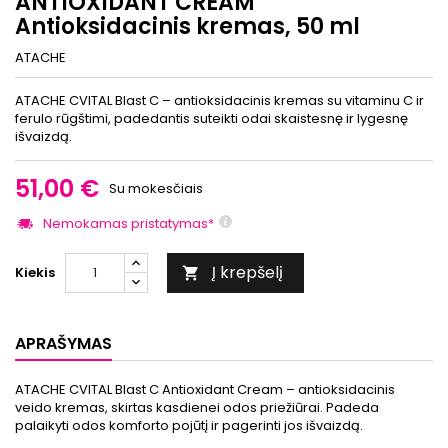
ANTIOXIDANT CREAM
Antioksidacinis kremas, 50 ml
ATACHE
ATACHE CVITAL Blast C – antioksidacinis kremas su vitaminu C ir
ferulo rūgštimi, padedantis suteikti odai skaistesnę ir lygesnę
išvaizdą.
51,00 €
Su mokesčiais
Nemokamas pristatymas*
Į krepšelį
Kiekis

APRAŠYMAS
ATACHE CVITAL Blast C Antioxidant Cream – antioksidacinis
veido kremas, skirtas kasdienei odos priežiūrai. Padeda
palaikyti odos komforto pojūtį ir pagerinti jos išvaizdą.