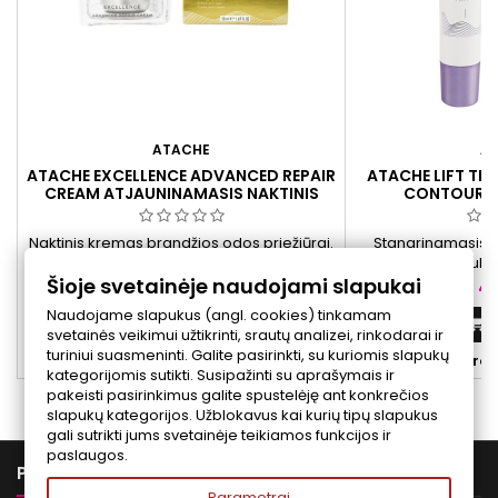
ATACHE
A
ATACHE EXCELLENCE ADVANCED REPAIR
ATACHE LIFT THE
CREAM ATJAUNINAMASIS NAKTINIS
CONTOUR AP
VEIDO KREMAS, 50 ML
STANGRINAMAS
Naktinis kremas brandžios odos priežiūrai.
Stangrinamasis p
Padeda mažinti matomus senėjimo
kremas su multi-
Šioje svetainėje naudojami slapukai
požymius, puoselėti odos stangrumą,
rūgštimi ir Spilan
Kaina
Ka
61,00 €
41
glotnumą ir komforto pojūtį. Reguliariai
Padeda drėkinti, p
Naudojame slapukus (angl. cookies) tinkamam
naudojant, oda atrodo lygesnė,
mažinti smulki
Į krepšelį


svetainės veikimui užtikrinti, srautų analizei, rinkodarai ir
elastingesnė ir gyvybingesnė.
turiniui suasmeninti. Galite pasirinkti, su kuriomis slapukų


Yra sandėlyje
Yra 
kategorijomis sutikti. Susipažinti su aprašymais ir
pakeisti pasirinkimus galite spustelėję ant konkrečios
slapukų kategorijos. Užblokavus kai kurių tipų slapukus
gali sutrikti jums svetainėje teikiamos funkcijos ir
paslaugos.

PREKĖS
Parametrai