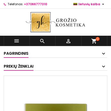

Telefonas:
+37066777310
lietuvių kalba
0



shopping_cart
PAGRINDINIS
PREKIŲ ŽENKLAI