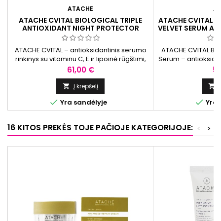
ATACHE
A
ATACHE CVITAL BIOLOGICAL TRIPLE
ATACHE CVITAL B
ANTIOXIDANT NIGHT PROTECTOR
VELVET SERUM AN
NAKTINĖ ANTIOKSIDACINĖ APSAUGA,
SERUM
15+30 ML
ATACHE CVITAL – antioksidantinis serumo
ATACHE CVITAL Blas
rinkinys su vitaminu C, E ir lipoinė rūgštimi,
Serum – antioksida
padedantis pagerinti odos išvaizdą ir
liposominiu vitami
Kaina
Ka
61,00 €
51
suteikti skaistesnį efektą.
traneksamo rūgštimi
Padeda suteikti oda
Į krepšelį


ir puoselėti tolyges


Yra sandėlyje
Yra 
visų 
16 KITOS PREKĖS TOJE PAČIOJE KATEGORIJOJE:
<
>