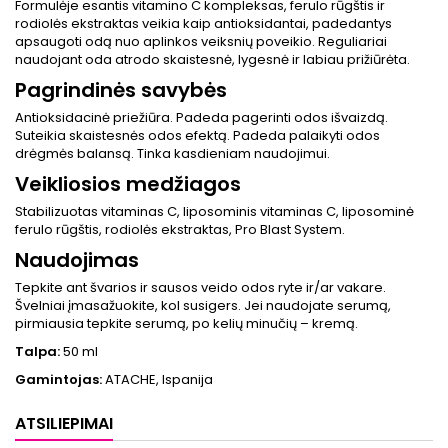
Formulėje esantis vitamino C kompleksas, ferulo rūgštis ir
rodiolės ekstraktas veikia kaip antioksidantai, padedantys
apsaugoti odą nuo aplinkos veiksnių poveikio. Reguliariai
naudojant oda atrodo skaistesnė, lygesnė ir labiau prižiūrėta.
Pagrindinės savybės
Antioksidacinė priežiūra. Padeda pagerinti odos išvaizdą.
Suteikia skaistesnės odos efektą. Padeda palaikyti odos
drėgmės balansą. Tinka kasdieniam naudojimui.
Veikliosios medžiagos
Stabilizuotas vitaminas C, liposominis vitaminas C, liposominė
ferulo rūgštis, rodiolės ekstraktas, Pro Blast System.
Naudojimas
Tepkite ant švarios ir sausos veido odos ryte ir/ar vakare.
Švelniai įmasažuokite, kol susigers. Jei naudojate serumą,
pirmiausia tepkite serumą, po kelių minučių – kremą.
Talpa:
50 ml
Gamintojas:
ATACHE, Ispanija
ATSILIEPIMAI