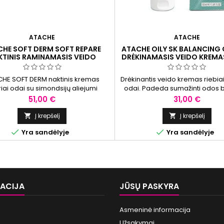
ATACHE
ATACHE
HE SOFT DERM SOFT REPARE
ATACHE OILY SK BALANCING 
KTINIS RAMINAMASIS VEIDO
DRĖKINAMASIS VEIDO KREMAS
KREMAS, 50 ML
ODAI, 50 ML
HE SOFT DERM naktinis kremas
Drėkinantis veido kremas riebiai 
riai odai su simondsijų aliejumi
odai. Padeda sumažinti odos b
 suteikti drėkinimo, komforto ir
matomumą ir suteikia gaivio
Kaina
Kaina
51,00 €
31,00 €
selėti švelnios odos išvaizdą.
komfortiškos odos pojūt
Į krepšelį
Į krepšelį




Yra sandėlyje
Yra sandėlyje
ACIJA
JŪSŲ PASKYRA
Asmeninė informacija
Užsakymai