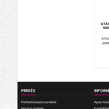
ATAC
NA
ATAC
jaut
padeda
puo
PREKĖS
INFORM
Perkamiausios prekės
Apie mus
Naujos prekės
Kontaktai