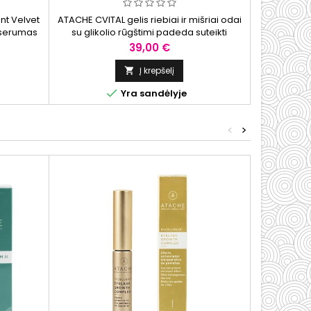
VEIDO GELIS, 50 ML
nt Velvet
ATACHE CVITAL gelis riebiai ir mišriai odai
 serumas
su glikolio rūgštimi padeda suteikti
 rūgštimi,
drėkinimo, gaivumo ir puoselėti lygesnės,
Kaina
39,00 €
 rūgštimi.
mažiau blizgios odos išvaizdą.
tumo,
Į krepšelį

nio tono

Yra sandėlyje
dai.
<
>