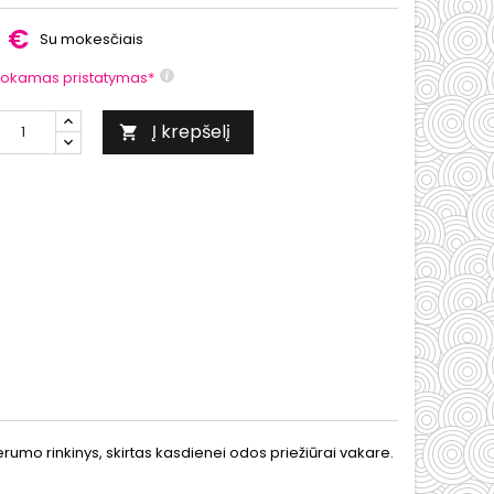
0 €
Su mokesčiais
okamas pristatymas*
Į krepšelį

erumo rinkinys, skirtas kasdienei odos priežiūrai vakare.