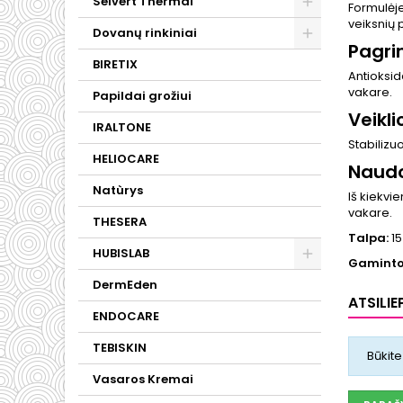
Selvert Thermal
Formulėje
veiksnių 
Dovanų rinkiniai
Pagri
BIRETIX
Antioksid
vakare.
Papildai grožiui
Veikl
IRALTONE
Stabilizuo
HELIOCARE
Naud
Natùrys
Iš kiekvi
vakare.
THESERA
Talpa:
15
HUBISLAB
Gaminto
DermEden
ATSILIE
ENDOCARE
TEBISKIN
Būkite
Vasaros Kremai