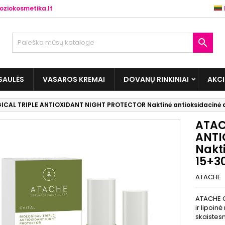
ziokosmetika.lt

SAULĖS
VASAROS KREMAI
DOVANŲ RINKINIAI
AKC
ICAL TRIPLE ANTIOXIDANT NIGHT PROTECTOR Naktinė antioksidacinė 
ATAC
ANTI
Nakt
15+3
ATACHE
ATACHE CV
ir lipoin
skaistesn