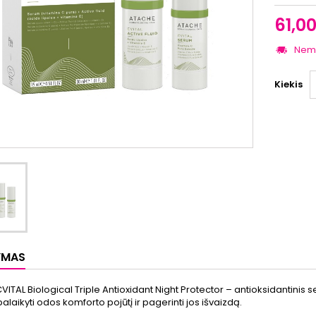
61,0
Nem
Kiekis
YMAS
ITAL Biological Triple Antioxidant Night Protector – antioksidantinis s
laikyti odos komforto pojūtį ir pagerinti jos išvaizdą.