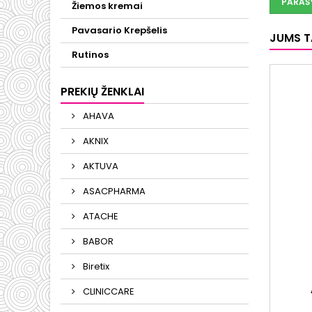
PARAŠY
Žiemos kremai
Pavasario Krepšelis
JUMS TA
Rutinos
PREKIŲ ŽENKLAI
AHAVA
AKNIX
AKTUVA
ASACPHARMA
ATACHE
BABOR
Biretix
CLINICCARE
ANTI