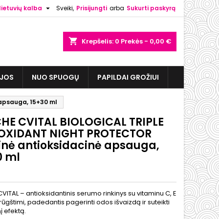

lietuvių kalba
Sveiki,
Prisijungti
arba
Sukurti paskyrą
shopping_cart
Krepšelis:
0
Prekės - 0,00 €
IJOS
NUO SPUOGŲ
PAPILDAI GROŽIUI
apsauga, 15+30 ml
HE CVITAL BIOLOGICAL TRIPLE
OXIDANT NIGHT PROTECTOR
inė antioksidacinė apsauga,
0 ml
ITAL – antioksidantinis serumo rinkinys su vitaminu C, E
ė rūgštimi, padedantis pagerinti odos išvaizdą ir suteikti
į efektą.