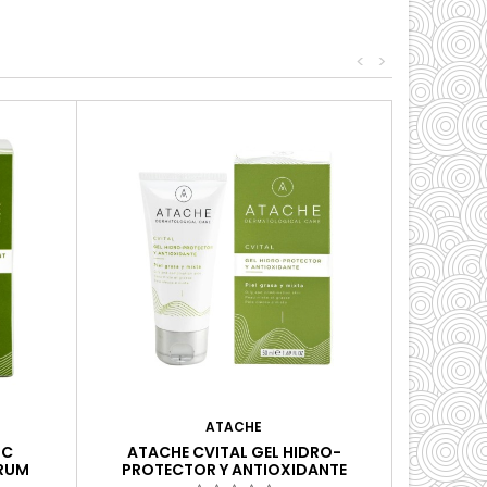
<
>
ATACHE
 C
ATACHE CVITAL GEL HIDRO-
ERUM
PROTECTOR Y ANTIOXIDANTE
UMAS, 30
DRĖKINAMASIS IR ANTIOKSIDACINIS