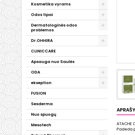
Kosmetika vyrams
Odos tipai
Dermatologinės odos
problemos
Dr.OHHIRA
CLINICCARE
Apsauga nuo Saulės
ODA
ekseption
FUSION
Sesderma
APRAŠ
Nuo spuogų
ATACHE CV
Mesotech
Padeda pa