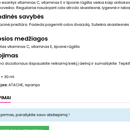
 esantys vitaminas C, vitaminas E ir lipoinė rūgštis veikia kaip antio
poveikio. Reguliariai naudojant oda atrodo skaistesnė, lygesnė ir labiau
ndinės savybės
acinė priežiūra. Padeda pagerinti odos išvaizdą. Suteikia skaistesnės o
iosios medžiagos
tas vitaminas C, vitaminas E, lipoinė rūgštis.
ojimas
eno dozatoriaus išspauskite reikiamą kiekį į delną ir sumaišykite. Tepkit
 + 30 ml
jas:
ATACHE, Ispanija
PIMAI
 pirmas, parašykite savo atsiliepimą !