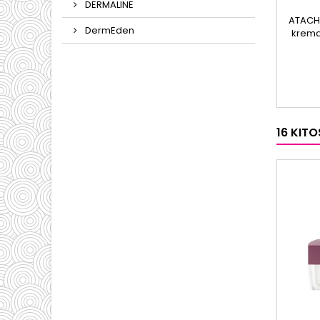
DERMALINE
ATACHE
DermEden
kremas
paded
16 KIT