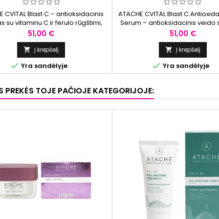
ML
 CVITAL Blast C – antioksidacinis
ATACHE CVITAL Blast C Antioxida
 su vitaminu C ir ferulo rūgštimi,
Serum – antioksidacinis veido
antis suteikti odai skaistesnę ir
su liposominiu vitaminu C, ferulo
Kaina
Kaina
51,00 €
51,00 €
lygesnę išvaizdą.
traneksamo rūgštimi ir hialurono
Padeda suteikti odai skais
Į krepšelį
Į krepšelį


drėkinimo ir puoselėti tolyges


Yra sandėlyje
Yra sandėlyje
išvaizdą. Tinka visų tipų o
OS PREKĖS TOJE PAČIOJE KATEGORIJOJE: