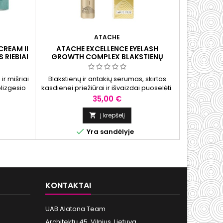
ATACHE
CREAM II
ATACHE EXCELLENCE EYELASH
ATACHE 
 RIEBIAI
GROWTH COMPLEX BLAKSTIENŲ
SPF50
AUGIMĄ SKATINANTIS SERUMAS, 5 ML
ir mišriai
Blakstienų ir antakių serumas, skirtas
Lengva veid
lizgesio
kasdienei priežiūrai ir išvaizdai puoselėti.
apsaugot
s bei
Padeda kondicionuoti plaukelius, suteikti
drėkina ir 
Kaina
35,00 €
į.
jiems elastingumo, minkštumo ir sveikiau
kasdienia
atrodančių plaukelių įspūdį.
Į krepšelį


Yra sandėlyje
KONTAKTAI
UAB Alatona Team
Architektų 45, Vilnius, Lietuva