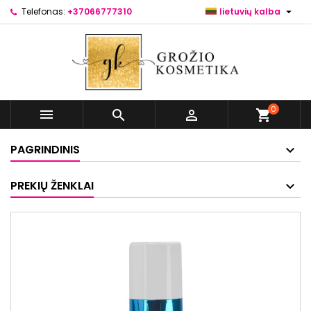

Telefonas:
+37066777310
lietuvių kalba
0



shopping_cart
PAGRINDINIS
PREKIŲ ŽENKLAI