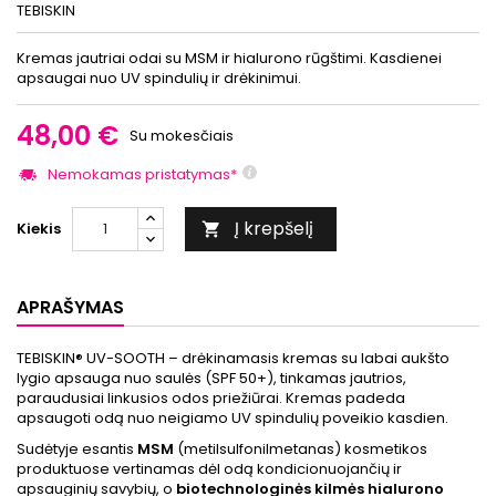
TEBISKIN
Kremas jautriai odai su MSM ir hialurono rūgštimi. Kasdienei
apsaugai nuo UV spindulių ir drėkinimui.
48,00 €
Su mokesčiais
Nemokamas pristatymas*
Į krepšelį
Kiekis

APRAŠYMAS
TEBISKIN® UV-SOOTH – drėkinamasis kremas su labai aukšto
lygio apsauga nuo saulės (SPF 50+), tinkamas jautrios,
paraudusiai linkusios odos priežiūrai. Kremas padeda
apsaugoti odą nuo neigiamo UV spindulių poveikio kasdien.
Sudėtyje esantis
MSM
(metilsulfonilmetanas) kosmetikos
produktuose vertinamas dėl odą kondicionuojančių ir
apsauginių savybių, o
biotechnologinės kilmės hialurono