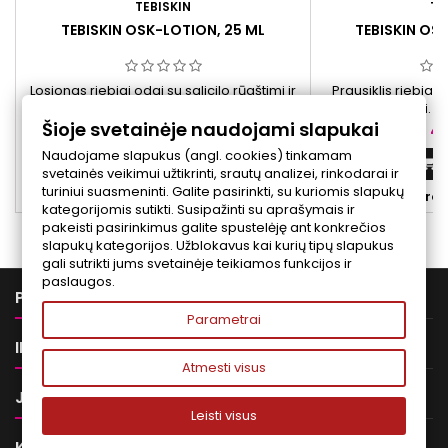
TEBISKIN
TE
TEBISKIN OSK-LOTION, 25 ML
TEBISKIN OS
Losjonas riebiai odai su salicilo rūgštimi ir
Prausiklis riebiai od
peptidais. Naudojamas kasdien odos
piruvo rūgštimi. Sk
Šioje svetainėje naudojami slapukai
švarai ir balansui palaikyti.
nugaros odos švar
Kaina
Ka
45,00 €
41
Naudojame slapukus (angl. cookies) tinkamam
Į krepšelį


svetainės veikimui užtikrinti, srautų analizei, rinkodarai ir
turiniui suasmeninti. Galite pasirinkti, su kuriomis slapukų


Yra sandėlyje
Yra 
kategorijomis sutikti. Susipažinti su aprašymais ir
pakeisti pasirinkimus galite spustelėję ant konkrečios
slapukų kategorijos. Užblokavus kai kurių tipų slapukus
gali sutrikti jums svetainėje teikiamos funkcijos ir
paslaugos.

PREKĖS
Parametrai

INFORMACIJA
Atmesti visus

JŪSŲ PASKYRA
Leisti visus

KONTAKTAI