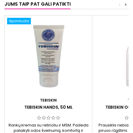
JUMS TAIP PAT GALI PATIKTI
<
>
Išparduota
TEBISKIN
TE
TEBISKIN HANDS, 50 ML
TEBISKIN OS
Rankų kremas su retinoliu ir MSM. Padeda
Prausiklis riebiai od
palaikyti odos švelnumą, komfortą ir
piruvo rūgštimi. Sk