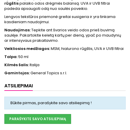
rūgštis
palaiko odos drėgmės balansą. UVA ir UVB filtrai
padeda apsaugoti odą nuo saulės poveikio.
Lengvos tekstūros priemonė greitai susigeria ir yra tinkama
kasdieniam naudojimui.
Naudojimas:
Tepkite ant švarios veido odos prieš buvimą
saulėje. Pakartokite keletą kartų per dieną, ypač po maudynių
ar intensyvaus prakaitavimo.
Veikliosios medžiagos:
MSM, hialurono rūgštis, UVA ir UVB filtrai
Talpa:
50 ml
Kilmės šalis:
Italija
Gamintojas:
General Topics s.r.l.
ATSILIEPIMAI
Būkite pirmas, parašykite savo atsiliepimą !
PARAŠYKITE SAVO ATSILIEPIMĄ