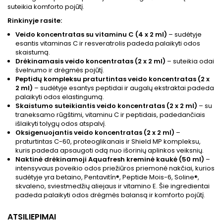
suteikia komforto pojūtį.
Rinkinyje rasite:
Veido koncentratas su vitaminu C (4 x 2 ml)
– sudėtyje
esantis vitaminas C ir resveratrolis padeda palaikyti odos
skaistumą.
Drėkinamasis veido koncentratas (2 x 2 ml)
– suteikia odai
švelnumo ir drėgmės pojūtį.
Peptidų kompleksu praturtintas veido koncentratas (2 x
2 ml)
– sudėtyje esantys peptidai ir augalų ekstraktai padeda
palaikyti odos elastingumą.
Skaistumo suteikiantis veido koncentratas (2 x 2 ml)
– su
traneksamo rūgštimi, vitaminu C ir peptidais, padedančiais
išlaikyti tolygų odos atspalvį.
Oksigenuojantis veido koncentratas (2 x 2 ml)
–
praturtintas C-60, proteoglikanais ir Shield MP kompleksu,
kuris padeda apsaugoti odą nuo išorinių aplinkos veiksnių.
Naktinė drėkinamoji Aquafresh kreminė kaukė (50 ml)
–
intensyvaus poveikio odos priežiūros priemonė nakčiai, kurios
sudėtyje yra betaino, Pentavitín®, Peptide Mois-6, Soline®,
skvaleno, sviestmedžių aliejaus ir vitamino E. Šie ingredientai
padeda palaikyti odos drėgmės balansą ir komforto pojūtį.
ATSILIEPIMAI