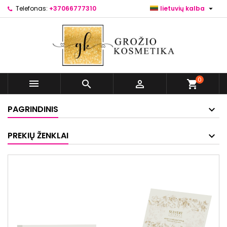

Telefonas:
+37066777310
lietuvių kalba
0



shopping_cart
PAGRINDINIS
PREKIŲ ŽENKLAI