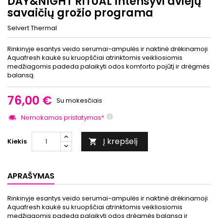
DAY&NIGHT RITUAL Intensyvi dviejų
savaičių grožio programa
Selvert Thermal
Rinkinyje esantys veido serumai-ampulės ir naktinė drėkinamoji
Aquafresh kaukė su kruopščiai atrinktomis veikliosiomis
medžiagomis padeda palaikyti odos komforto pojūtį ir drėgmės
balansą.
76,00 €
Su mokesčiais
Nemokamas pristatymas*
Į krepšelį
Kiekis

APRAŠYMAS
Rinkinyje esantys veido serumai-ampulės ir naktinė drėkinamoji
Aquafresh kaukė su kruopščiai atrinktomis veikliosiomis
medžiagomis padeda palaikyti odos drėgmės balansą ir