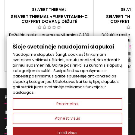
SELVERT THERMAL
SELVER
SELVERT THERMAL +PURE VITAMIN-C
SELVERT THE
COFFRET DOVANŲ DĖŽUTĖ
COFFRET D
Dėžutėje rasite: serumą su vitaminu C (30
Dėžutėje rasite:
ml) ir kremą su vitaminu C (50 ml), skirtus
hialurono rūgštimi
Šioje svetainėje naudojami slapukai
kasdienei odos priežiūrai.
bei kapsules su
Kaina
Ka
95,00 €
95
vitaminu B3 ir ker
Naudojame slapukus (angl. cookies) tinkamam
0,
Į krepšelį


svetainės veikimui užtikrinti, srautų analizei, rinkodarai ir
turiniui suasmeninti. Galite pasirinkti, su kuriomis slapukų


Išparduota
Išp
kategorijomis sutikti. Susipažinti su aprašymais ir
pakeisti pasirinkimus galite spustelėję ant konkrečios
slapukų kategorijos. Užblokavus kai kurių tipų slapukus
gali sutrikti jums svetainėje teikiamos funkcijos ir
paslaugos.

PREKĖS
Parametrai

INFORMACIJA
Atmesti visus

JŪSŲ PASKYRA
Leisti visus