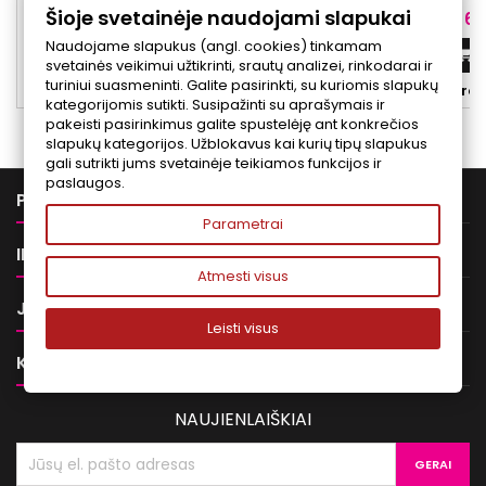
Šioje svetainėje naudojami slapukai
ramina odą ir skatina jos regeneraciją.
komforto pojūtį.
Kaina
Ka
51,50 €
60
baltymo ekstraktas i
Naudojame slapukus (angl. cookies) tinkamam
Į krepšelį


svetainės veikimui užtikrinti, srautų analizei, rinkodarai ir
turiniui suasmeninti. Galite pasirinkti, su kuriomis slapukų


Yra sandėlyje
Yra 
kategorijomis sutikti. Susipažinti su aprašymais ir
pakeisti pasirinkimus galite spustelėję ant konkrečios
slapukų kategorijos. Užblokavus kai kurių tipų slapukus
gali sutrikti jums svetainėje teikiamos funkcijos ir
paslaugos.

PREKĖS
Parametrai

INFORMACIJA
Atmesti visus

JŪSŲ PASKYRA
Leisti visus

KONTAKTAI
NAUJIENLAIŠKIAI