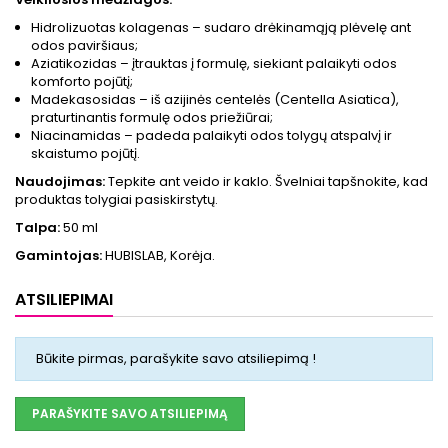
Hidrolizuotas kolagenas – sudaro drėkinamąją plėvelę ant
odos paviršiaus;
Aziatikozidas – įtrauktas į formulę, siekiant palaikyti odos
komforto pojūtį;
Madekasosidas – iš azijinės centelės (Centella Asiatica),
praturtinantis formulę odos priežiūrai;
Niacinamidas – padeda palaikyti odos tolygų atspalvį ir
skaistumo pojūtį.
Naudojimas:
Tepkite ant veido ir kaklo. Švelniai tapšnokite, kad
produktas tolygiai pasiskirstytų.
Talpa:
50 ml
Gamintojas:
HUBISLAB, Korėja.
ATSILIEPIMAI
Būkite pirmas, parašykite savo atsiliepimą !
PARAŠYKITE SAVO ATSILIEPIMĄ