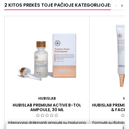
2 KITOS PREKĖS TOJE PAČIOJE KATEGORIJOJE:
<
>
HUBISLAB
HU
HUBISLAB PREMIUM ACTIVE B-TOL
HUBISLAB PREMIUM
AMPOULE, 30 ML
& FACE 
Intensyviai drėkinanti ampulė su hialurono
Formulė su BotalixT
rūgštimi ir peptidais mažina raukšles,
padeda palaikyti o