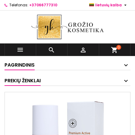

Telefonas:
+37066777310
lietuvių kalba
0



shopping_cart
PAGRINDINIS
PREKIŲ ŽENKLAI