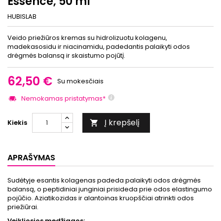
Essence, 50 ml
HUBISLAB
Veido priežiūros kremas su hidrolizuotu kolagenu,
madekasosidu ir niacinamidu, padedantis palaikyti odos
drėgmės balansą ir skaistumo pojūtį.
62,50 €
Su mokesčiais
Nemokamas pristatymas*
Į krepšelį
Kiekis

APRAŠYMAS
Sudėtyje esantis kolagenas padeda palaikyti odos drėgmės
balansą, o peptidiniai junginiai prisideda prie odos elastingumo
pojūčio. Aziatikozidas ir alantoinas kruopščiai atrinkti odos
priežiūrai.
Veikliosios medžiagos: