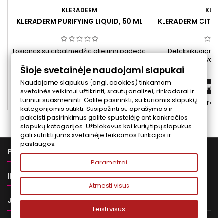
KLERADERM
KLE
KLERADERM PURIFYING LIQUID, 50 ML
KLERADERM CITY
1
Losjonas su arbatmedžio aliejumi padeda
Detoksikuojanti
palaikyti odos pusiausvyrą ir mažinti
pašalinti nešvaru
Šioje svetainėje naudojami slapukai
blizgesį. Tinka riebios ir į spuogus linkusios
švarą. Sudėtis pra
Kaina
K
22,00 €
3
odos priežiūrai.
palaikančiais odo
Naudojame slapukus (angl. cookies) tinkamam
lygum
Į krepšelį


svetainės veikimui užtikrinti, srautų analizei, rinkodarai ir
turiniui suasmeninti. Galite pasirinkti, su kuriomis slapukų


Yra sandėlyje
Yra 
kategorijomis sutikti. Susipažinti su aprašymais ir
pakeisti pasirinkimus galite spustelėję ant konkrečios
slapukų kategorijos. Užblokavus kai kurių tipų slapukus
gali sutrikti jums svetainėje teikiamos funkcijos ir
paslaugos.

PREKĖS
Parametrai

INFORMACIJA
Atmesti visus

JŪSŲ PASKYRA
Leisti visus