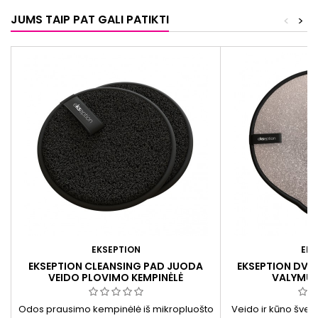
JUMS TAIP PAT GALI PATIKTI
<
>
EKSEPTION
EKS
EKSEPTION CLEANSING PAD JUODA
EKSEPTION DVI
VEIDO PLOVIMO KEMPINĖLĖ
VALYMUI 
Odos prausimo kempinėlė iš mikropluošto
Veido ir kūno švei