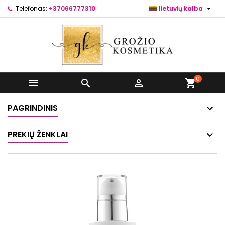

Telefonas:
+37066777310
lietuvių kalba
0



shopping_cart
PAGRINDINIS
PREKIŲ ŽENKLAI