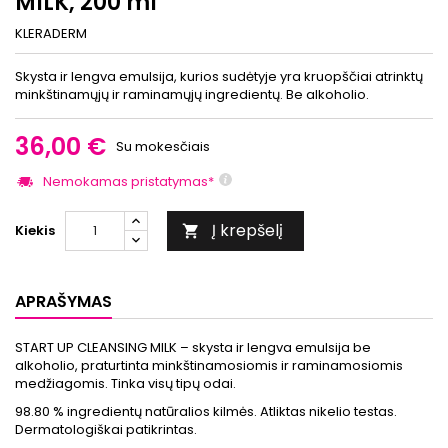
MILK, 200 ml
KLERADERM
Skysta ir lengva emulsija, kurios sudėtyje yra kruopščiai atrinktų
minkštinamųjų ir raminamųjų ingredientų. Be alkoholio.
36,00 €
Su mokesčiais
Nemokamas pristatymas*
Į krepšelį
Kiekis

APRAŠYMAS
START UP CLEANSING MILK – skysta ir lengva emulsija be
alkoholio, praturtinta minkštinamosiomis ir raminamosiomis
medžiagomis. Tinka visų tipų odai.
98.80 % ingredientų natūralios kilmės. Atliktas nikelio testas.
Dermatologiškai patikrintas.