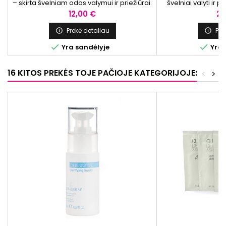
– skirta švelniam odos valymui ir priežiūrai.
švelniai valyti ir 
Minkšti mikropluošto plaušeliai padeda
pašalinti negyvas 
Kaina
Ka
12,00 €
22
pašalinti makiažo likučius ir išvalyti poras.
daugkartinio nau
Tinkama net storam makiažo sluoksniui,
Prekė detaliau
Pre


įskaitant blakstienų tušą ir lūpų dažus.


Yra sandėlyje
Yra 
Kempinėlė netoksiška ir daugkartinio
naudojimo.
16 KITOS PREKĖS TOJE PAČIOJE KATEGORIJOJE:
<
>