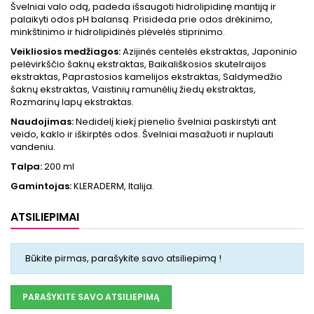
Švelniai valo odą, padeda išsaugoti hidrolipidinę mantiją ir
palaikyti odos pH balansą. Prisideda prie odos drėkinimo,
minkštinimo ir hidrolipidinės plėvelės stiprinimo.
Veikliosios medžiagos:
Azijinės centelės ekstraktas, Japoninio
pelėvirkščio šaknų ekstraktas, Baikališkosios skutelraijos
ekstraktas, Paprastosios kamelijos ekstraktas, Saldymedžio
šaknų ekstraktas, Vaistinių ramunėlių žiedų ekstraktas,
Rozmarinų lapų ekstraktas.
Naudojimas:
Nedidelį kiekį pienelio švelniai paskirstyti ant
veido, kaklo ir iškirptės odos. Švelniai masažuoti ir nuplauti
vandeniu.
Talpa:
200 ml
Gamintojas:
KLERADERM, Italija.
ATSILIEPIMAI
Būkite pirmas, parašykite savo atsiliepimą !
PARAŠYKITE SAVO ATSILIEPIMĄ