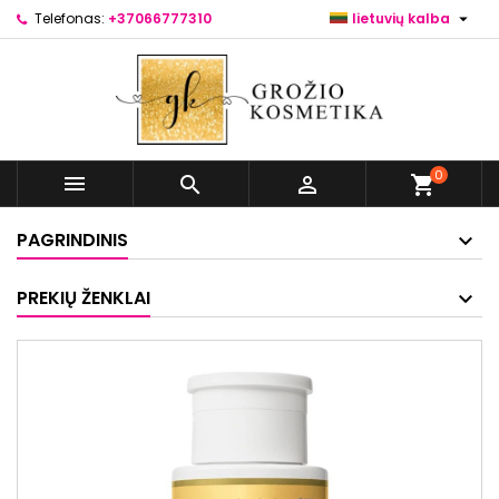

Telefonas:
+37066777310
lietuvių kalba
0



shopping_cart
PAGRINDINIS
PREKIŲ ŽENKLAI