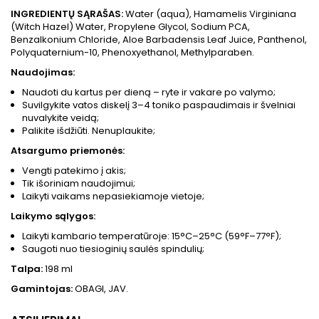
INGREDIENTŲ SĄRAŠAS:
Water (aqua), Hamamelis Virginiana
(Witch Hazel) Water, Propylene Glycol, Sodium PCA,
Benzalkonium Chloride, Aloe Barbadensis Leaf Juice, Panthenol,
Polyquaternium-10, Phenoxyethanol, Methylparaben.
Naudojimas:
Naudoti du kartus per dieną – ryte ir vakare po valymo;
Suvilgykite vatos diskelį 3–4 toniko paspaudimais ir švelniai
nuvalykite veidą;
Palikite išdžiūti. Nenuplaukite;
Atsargumo priemonės:
Vengti patekimo į akis;
Tik išoriniam naudojimui;
Laikyti vaikams nepasiekiamoje vietoje;
Laikymo sąlygos:
Laikyti kambario temperatūroje: 15°C–25°C (59°F–77°F);
Saugoti nuo tiesioginių saulės spindulių;
Talpa:
198 ml
Gamintojas:
OBAGI, JAV.