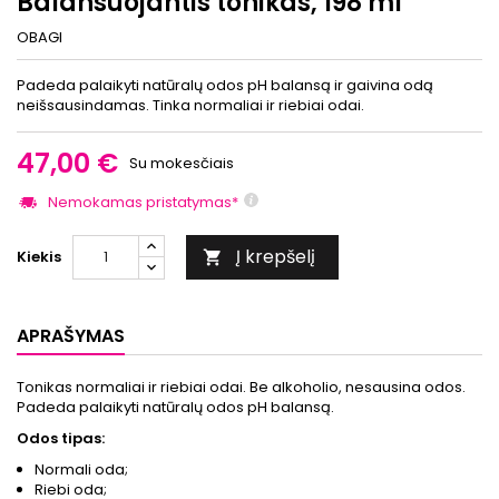
Balansuojantis tonikas, 198 ml
OBAGI
Padeda palaikyti natūralų odos pH balansą ir gaivina odą
neišsausindamas. Tinka normaliai ir riebiai odai.
47,00 €
Su mokesčiais
Nemokamas pristatymas*
Į krepšelį
Kiekis

APRAŠYMAS
Tonikas normaliai ir riebiai odai. Be alkoholio, nesausina odos.
Padeda palaikyti natūralų odos pH balansą.
Odos tipas:
Normali oda;
Riebi oda;