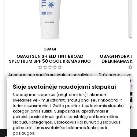
OBAGI
O
OBAGI SUN SHIELD TINT BROAD
OBAGI HYDRATE 
SPECTRUM SPF 50 COOL KREMAS NUO
DRĖKINAMASIS V
SAULĖS SPF 50, 85 G
Apsauga nuo saulės sujungia mineralinius
Drėkinamasis veid
ir cheminius filtrus, padedančius
porų, padeda grei
Šioje svetainėje naudojami slapukai
apsaugoti odą nuo UVA ir UVB spindulių
išlaikyti komforto 
Kaina
Ka
56,00 €
58
poveikio.
n
Naudojame slapukus (angl. cookies) tinkamam
Į krepšelį


svetainės veikimui užtikrinti, srautų analizei, rinkodarai ir
turiniui suasmeninti. Galite pasirinkti, su kuriomis slapukų


Yra sandėlyje
Yra 
kategorijomis sutikti. Susipažinti su aprašymais ir
pakeisti pasirinkimus galite spustelėję ant konkrečios
slapukų kategorijos. Užblokavus kai kurių tipų slapukus
gali sutrikti jums svetainėje teikiamos funkcijos ir
paslaugos.