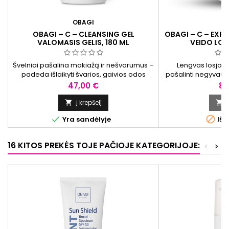
OBAGI
O
OBAGI – C – CLEANSING GEL
OBAGI – C – EXF
VALOMASIS GELIS, 180 ML
VEIDO LOS
Švelniai pašalina makiažą ir nešvarumus –
Lengvas losjon
padeda išlaikyti švarios, gaivios odos
pašalinti negyvas o
pojūtį ir paruošti ją tolimesnei priežiūrai.
glotnesnės tekstūros
Kaina
Ka
47,00 €
84
norma
Į krepšelį




Yra sandėlyje
Išp
16 KITOS PREKĖS TOJE PAČIOJE KATEGORIJOJE:
<
>