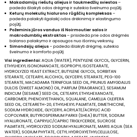
Makadamijų riešutų aliejus ir taukmedžių sviestas
–
padeda išlaikyti odos drėgmę ir suteikia švelnumo pojūtį;
Keturų molekulių hialurono rūgščių kompleksas
–
padeda palaikyti ilgalaikį odos drėkinimą ir elastingumo
pojūtį;
Požeminis jūros vanduo iš Noirmoutier salos ir
makrodumblių ekstraktas
– prisideda prie odos drėgmės
balanso palaikymo ir apsaugos nuo išorinių veiksnių;
Simondsijų aliejus
– padeda išlaikyti drėgmę, suteikia
švelnumo ir komforto pojūtį.
Visi ingredientai:
AQUA (WATER), PENTYLENE GLYCOL, GLYCERIN,
ETHYLHEXYL ISONONANOATE, ISOPROPYL ISOSTEARATE,
HYDROLYZED YEAST EXTRACT, BUTYLENE GLYCOL, SORBITAN
STEARATE, CETEARYL ALCOHOL, GLYCERYL STEARATE, PEG-100
STEARATE, MACADAMIA TERNIFOLIA SEED OIL, PRUNUS AMYGDALUS
DULCIS (SWEET ALMOND) OIL, PARFUM (FRAGRANCE), SESAMUM
INDICUM (SESAME) SEED OIL, CETEARYL ETHYLHEXANOATE,
CARBOMER, PHENOXYETHANOL, SQUALANE, CAMELLIA OLEIFERA
SEED OIL, CETEARETH-20, ETHYLHEXYL PALMITATE, DIMETHICONE,
SODIUM HYDROXIDE, GLYCERYL ACRYLATE/ACRYLIC ACID
COPOLYMER, BUTYROSPERMUM PARKII (SHEA) BUTTER, SODIUM
HYALURONATE, CAPRYLIC/CAPRIC TRIGLYCERIDE, SUCROSE
PALMITATE, HYDROLYZED SODIUM HYALURONATE, MARIS AQUA (SEA
WATER), SODIUM PHYTATE, CETYL HYDROXYETHYLCELLULOSE,