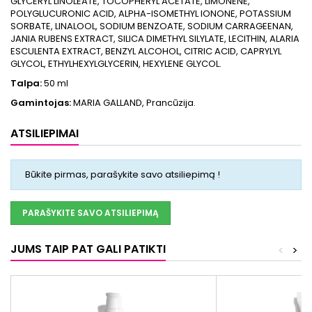
GLYCERYL LINOLEATE, TOCOPHERYL ACETATE, LIMONENE,
POLYGLUCURONIC ACID, ALPHA-ISOMETHYL IONONE, POTASSIUM
SORBATE, LINALOOL, SODIUM BENZOATE, SODIUM CARRAGEENAN,
JANIA RUBENS EXTRACT, SILICA DIMETHYL SILYLATE, LECITHIN, ALARIA
ESCULENTA EXTRACT, BENZYL ALCOHOL, CITRIC ACID, CAPRYLYL
GLYCOL, ETHYLHEXYLGLYCERIN, HEXYLENE GLYCOL.
Talpa:
50 ml
Gamintojas:
MARIA GALLAND, Prancūzija.
ATSILIEPIMAI
Būkite pirmas, parašykite savo atsiliepimą !
PARAŠYKITE SAVO ATSILIEPIMĄ
JUMS TAIP PAT GALI PATIKTI
<
>