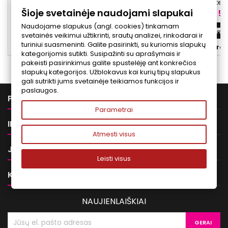
rūgštimi ir peptidais suteikia gaivumo
rūgštimi, panteno
Šioje svetainėje naudojami slapukai
pojūtį, padeda palaikyti odos drėgmės
eksfolijuoti, drė
Kaina
Ka
25,00 €
50
balansą ir vizualiai lygina smulkias
Naudojame slapukus (angl. cookies) tinkamam
raukšleles.
Į krepšelį


svetainės veikimui užtikrinti, srautų analizei, rinkodarai ir
turiniui suasmeninti. Galite pasirinkti, su kuriomis slapukų


Yra sandėlyje
Yra 
kategorijomis sutikti. Susipažinti su aprašymais ir
pakeisti pasirinkimus galite spustelėję ant konkrečios
slapukų kategorijos. Užblokavus kai kurių tipų slapukus
gali sutrikti jums svetainėje teikiamos funkcijos ir
paslaugos.

PREKĖS
Parametrai

INFORMACIJA
Atmesti visus

JŪSŲ PASKYRA
Leisti visus

KONTAKTAI
NAUJIENLAIŠKIAI