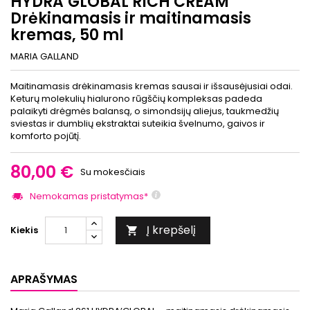
HYDRA’GLOBAL RICH CREAM
Drėkinamasis ir maitinamasis
kremas, 50 ml
MARIA GALLAND
Maitinamasis drėkinamasis kremas sausai ir išsausėjusiai odai.
Keturų molekulių hialurono rūgščių kompleksas padeda
palaikyti drėgmės balansą, o simondsijų aliejus, taukmedžių
sviestas ir dumblių ekstraktai suteikia švelnumo, gaivos ir
komforto pojūtį.
80,00 €
Su mokesčiais
Nemokamas pristatymas*
Į krepšelį
Kiekis

APRAŠYMAS