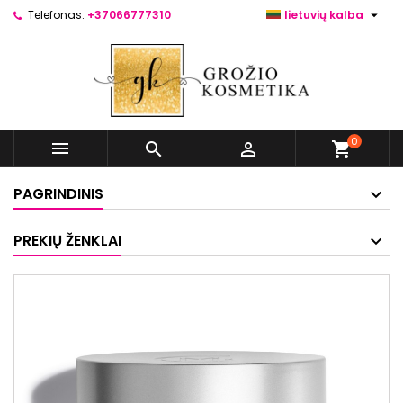

Telefonas:
+37066777310
lietuvių kalba
0



shopping_cart
PAGRINDINIS
PREKIŲ ŽENKLAI