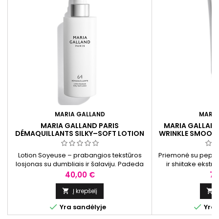
MARIA GALLAND
MARIA
MARIA GALLAND PARIS
MARIA GALLAND 
DÉMAQUILLANTS SILKY–SOFT LOTION
WRINKLE SMOOTH
DRĖKINANTIS LOSJONAS, 200 ML
VEIDO KR
Lotion Soyeuse – prabangios tekstūros
Priemonė su peptid
losjonas su dumbliais ir šalaviju. Padeda
ir shiitake ekstr
palaikyti odos drėgmės balansą, suteikia
sumažinti raukšlių
Kaina
Ka
40,00 €
75
gaivos pojūtį.
odai glotnumo i
Į krepšelį




Yra sandėlyje
Yra 