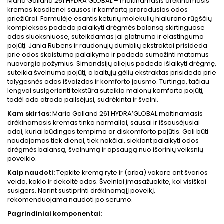
Maria Galland 261 HYDRA’GLOBAL – maitinamasis drėkinamasis
kremas kasdienei sausos ir komfortą praradusios odos
priežiūrai. Formulėje esantis keturių molekulių hialurono rūgščių
kompleksas padeda palaikyti drėgmės balansą skirtinguose
odos sluoksniuose, suteikdamas jai glotnumo ir elastingumo
pojūtį. Jania Rubens ir raudonųjų dumblių ekstraktai prisideda
prie odos skaistumo palaikymo ir padeda sumažinti matomus
nuovargio požymius. Simondsijų aliejus padeda išlaikyti drėgmę,
suteikia švelnumo pojūtį, o baltųjų gėlių ekstraktas prisideda prie
tolygesnės odos išvaizdos ir komforto jausmo. Turtinga, tačiau
lengvai susigerianti tekstūra suteikia malonų komforto pojūtį,
todėl oda atrodo pailsėjusi, sudrėkinta ir švelni.
Kam skirtas:
Maria Galland 261 HYDRA’GLOBAL maitinamasis
drėkinamasis kremas tinka normaliai, sausai ir išsausėjusiai
odai, kuriai būdingas tempimo ar diskomforto pojūtis. Gali būti
naudojamas tiek dienai, tiek nakčiai, siekiant palaikyti odos
drėgmės balansą, švelnumą ir apsaugą nuo išorinių veiksnių
poveikio.
Kaip naudoti:
Tepkite kremą ryte ir (arba) vakare ant švarios
veido, kaklo ir dekoltė odos. Švelniai įmasažuokite, kol visiškai
susigers. Norint sustiprinti drėkinamąjį poveikį,
rekomenduojama naudoti po serumo.
Pagrindiniai komponentai: