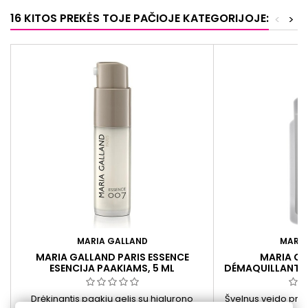
16 KITOS PREKĖS TOJE PAČIOJE KATEGORIJOJE:
<
>
MARIA GALLAND
MARIA
MARIA GALLAND PARIS ESSENCE
MARIA GA
ESENCIJA PAAKIAMS, 5 ML
DÉMAQUILLANTS 
LOTION RŪGŠTIN
Drėkinantis paakių gelis su hialurono
Švelnus veido prie