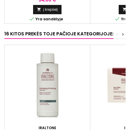
pleiskanų at
Į krepšelį




Yra sandėlyje
Yra 
16 KITOS PREKĖS TOJE PAČIOJE KATEGORIJOJE:
<
>
IRALTONE
IR