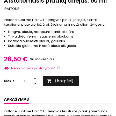
Atstatomasis plaukų aliejus, 50 ml
IRALTONE
Iraltone Sublime Hair Oil – lengvas plaukų aliejus, skirtas
kasdienei plaukų priežiūrai, švelnumui ir natūraliam žvilgesiui.
Lengva, plaukų neapsunkinanti tekstūra.
Tinka drėgniems ir sausiems plaukams.
Padeda puoselėti plaukų galiukus.
Suteikia glotnumo ir natūralaus blizgesio.
26,50 €
Su mokesčiais
Nemokamas pristatymas*
Į krepšelį
Kiekis

APRAŠYMAS
Iraltone Sublime Hair Oil – lengvos tekstūros plaukų priežiūros
aliejus, sukurtas silpniems plaukams, kuriems reikia papildomos