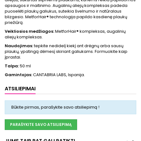
apsaugos ir maitinimo. Augalinių aliejų kompleksas padeda
puoselėti plaukų galiukus, suteikia švelnumo ir natūralaus
blizgesio. MetforHair® technologija papildo kasdienę plaukų
priežiūrą.
Veikliosios medžiagos:
MetforHair® kompleksas, augalinių
aliejų kompleksas.
Naudojimas:
tepkite nedidelį kiekį ant drėgnų arba sausų
plaukų, ypatingą dėmesį skiriant galiukams. Formuokite kaip
įprastai.
Talpa:
50 ml
Gamintojas:
CANTABRIA LABS, Ispanija.
ATSILIEPIMAI
Būkite pirmas, parašykite savo atsiliepimą !
PARAŠYKITE SAVO ATSILIEPIMĄ
JUMS TAIP PAT GALI PATIKTI