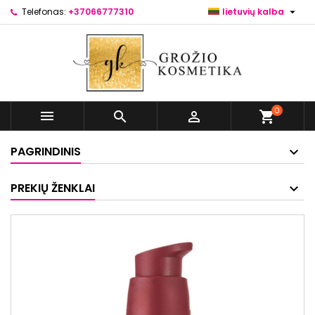

Telefonas:
+37066777310
lietuvių kalba
0



shopping_cart
PAGRINDINIS
PREKIŲ ŽENKLAI