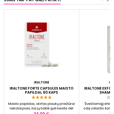
<
>
IRALTONE
IR
IRALTONE FORTE CAPSULES MAISTO
IRALTONE EXFOL
PAPILDAI, 60 KAPS
SHAMPO
Maisto papildas, skirtas plaukų priežiūrai
Šveičiamąjį efektą
laikotarpiais, kai jų būklė gali keistis dėl
odą valantis šampū
sezoniškumo. Be glitimo.
sumažinti sausų p
Kaina
Ka
34,00 €
18