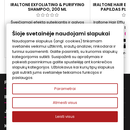
IRALTONE EXFOLIATING & PURIFYING
IRALTONE HAIR E
SHAMPOO, 200 ML
PAPILDAS PLA
Šveičiamąjį efektą suteikiantis ir galvos
Iraltone Hair Efflu 
odą valantis šampūnas, kuris gali padėti
papildas su bio
Šioje svetainėje naudojami slapukai
sumažinti sausų pleiskanų atsiradimą ir
vitaminais bei au
Kaina
Ka
18,00 €
66
pleiskanų atsisluoksniavimą.
kasdienei plaukų p
Naudojame slapukus (angl. cookies) tinkamam
cinku ir selenu. 
Į krepšelį


svetainės veikimui užtikrinti, srautų analizei, rinkodarai ir
ekstraktais ir p
turiniui suasmeninti. Galite pasirinkti, su kuriomis slapukų


Yra sandėlyje
Yra 
vartojimas – 1 ampu
kategorijomis sutikti. Susipažinti su aprašymais ir
Pina Col
pakeisti pasirinkimus galite spustelėję ant konkrečios
slapukų kategorijos. Užblokavus kai kurių tipų slapukus
gali sutrikti jums svetainėje teikiamos funkcijos ir
paslaugos.

PREKĖS
Parametrai

INFORMACIJA
Atmesti visus

JŪSŲ PASKYRA
Leisti visus

KONTAKTAI