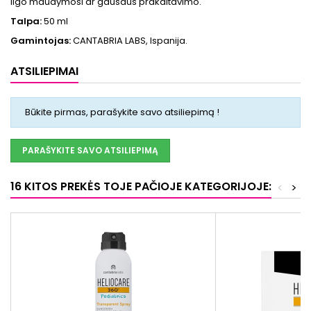
ilgo maudymosi ar gausaus prakaitavimo.
Talpa:
50 ml
Gamintojas:
CANTABRIA LABS, Ispanija.
ATSILIEPIMAI
Būkite pirmas, parašykite savo atsiliepimą !
PARAŠYKITE SAVO ATSILIEPIMĄ
16 KITOS PREKĖS TOJE PAČIOJE KATEGORIJOJE:
<
>