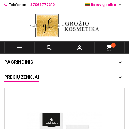

Telefonas:
+37066777310
lietuvių kalba
0



shopping_cart
PAGRINDINIS
PREKIŲ ŽENKLAI