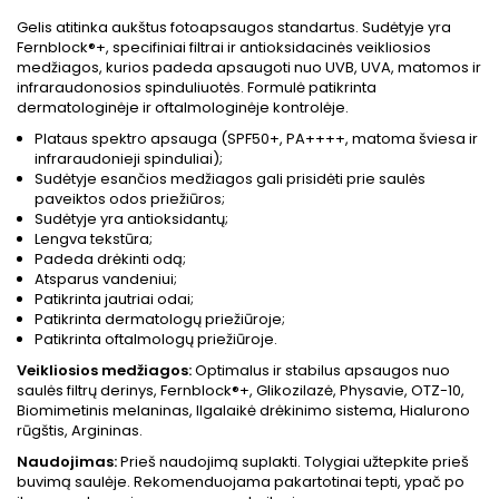
Gelis atitinka aukštus fotoapsaugos standartus. Sudėtyje yra
Fernblock®+, specifiniai filtrai ir antioksidacinės veikliosios
medžiagos, kurios padeda apsaugoti nuo UVB, UVA, matomos ir
infraraudonosios spinduliuotės. Formulė patikrinta
dermatologinėje ir oftalmologinėje kontrolėje.
Plataus spektro apsauga (SPF50+, PA++++, matoma šviesa ir
infraraudonieji spinduliai);
Sudėtyje esančios medžiagos gali prisidėti prie saulės
paveiktos odos priežiūros;
Sudėtyje yra antioksidantų;
Lengva tekstūra;
Padeda drėkinti odą;
Atsparus vandeniui;
Patikrinta jautriai odai;
Patikrinta dermatologų priežiūroje;
Patikrinta oftalmologų priežiūroje.
Veikliosios medžiagos:
Optimalus ir stabilus apsaugos nuo
saulės filtrų derinys, Fernblock®+, Glikozilazė, Physavie, OTZ-10,
Biomimetinis melaninas, Ilgalaikė drėkinimo sistema, Hialurono
rūgštis, Argininas.
Naudojimas:
Prieš naudojimą suplakti. Tolygiai užtepkite prieš
buvimą saulėje. Rekomenduojama pakartotinai tepti, ypač po