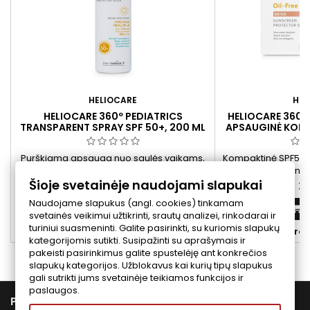
HELIOCARE
HEL
HELIOCARE 360º PEDIATRICS
HELIOCARE 360º
TRANSPARENT SPRAY SPF 50+, 200 ML
APSAUGINĖ KOMP
Purškiama apsauga nuo saulės vaikams,
Kompaktinė SPF50+
kuri lengvai įsigeria į odą ir nepalieka
saulės su Fernbl
Šioje svetainėje naudojami slapukai
baltos plėvelės efekto.
žaliosios arbato
Kaina
Ka
33,00 €
21
plataus spektro 
Naudojame slapukus (angl. cookies) tinkamam
padeda suvienod
Į krepšelį


svetainės veikimui užtikrinti, srautų analizei, rinkodarai ir
išvaizdą ir suteikia 
turiniui suasmeninti. Galite pasirinkti, su kuriomis slapukų


Yra sandėlyje
Yra 
kategorijomis sutikti. Susipažinti su aprašymais ir
pakeisti pasirinkimus galite spustelėję ant konkrečios
slapukų kategorijos. Užblokavus kai kurių tipų slapukus
gali sutrikti jums svetainėje teikiamos funkcijos ir
paslaugos.

PREKĖS