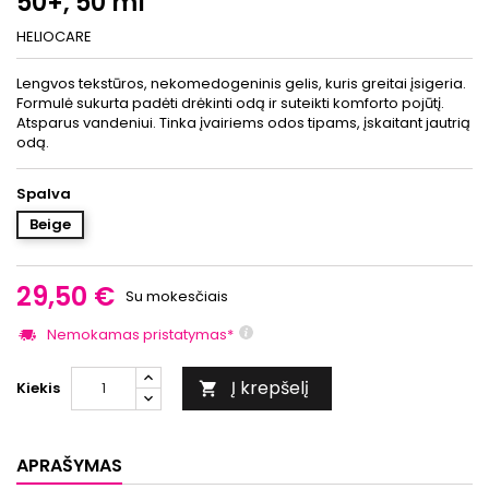
50+, 50 ml
HELIOCARE
Lengvos tekstūros, nekomedogeninis gelis, kuris greitai įsigeria.
Formulė sukurta padėti drėkinti odą ir suteikti komforto pojūtį.
Atsparus vandeniui. Tinka įvairiems odos tipams, įskaitant jautrią
odą.
Spalva
Beige
29,50 €
Su mokesčiais
Nemokamas pristatymas*
Į krepšelį
Kiekis

APRAŠYMAS