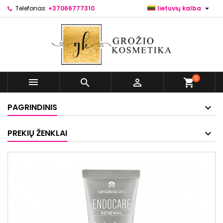

Telefonas:
+37066777310
lietuvių kalba
0



shopping_cart
PAGRINDINIS
PREKIŲ ŽENKLAI