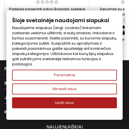
ML
Padeda pagerinti odos išvaizdą, suteikia
Serumas su kruo
jai lygesnės tekstūros pojūtį ir padeda
veikliosiomis med
Šioje svetainėje naudojami slapukai
sumažinti senėjimo požymių matomumą.
palaikyti odos 
Kaina
Ka
59,90 €
36
elas
Naudojame slapukus (angl. cookies) tinkamam
Į krepšelį


svetainės veikimui užtikrinti, srautų analizei, rinkodarai ir
turiniui suasmeninti. Galite pasirinkti, su kuriomis slapukų


Yra sandėlyje
Yra 
kategorijomis sutikti. Susipažinti su aprašymais ir
pakeisti pasirinkimus galite spustelėję ant konkrečios
slapukų kategorijos. Užblokavus kai kurių tipų slapukus
gali sutrikti jums svetainėje teikiamos funkcijos ir
paslaugos.

PREKĖS
Parametrai

INFORMACIJA
Atmesti visus

JŪSŲ PASKYRA
Leisti visus

KONTAKTAI
NAUJIENLAIŠKIAI