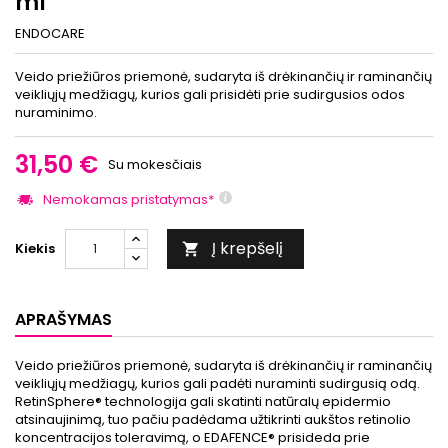
ml
ENDOCARE
Veido priežiūros priemonė, sudaryta iš drėkinančių ir raminančių
veikliųjų medžiagų, kurios gali prisidėti prie sudirgusios odos
nuraminimo.
31,50 €
Su mokesčiais
Nemokamas pristatymas*
Į krepšelį
Kiekis

APRAŠYMAS
Veido priežiūros priemonė, sudaryta iš drėkinančių ir raminančių
veikliųjų medžiagų, kurios gali padėti nuraminti sudirgusią odą.
RetinSphere® technologija gali skatinti natūralų epidermio
atsinaujinimą, tuo pačiu padėdama užtikrinti aukštos retinolio
koncentracijos toleravimą, o EDAFENCE® prisideda prie