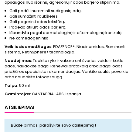
apsaugos nuo išorinių agresorių ir odos barjero stiprinimo.
Gali padėti nuraminti sudirgusią odą;
Gali sumažinti raukšleles;
Gali pagerinti odos tekstūrą;
Padeda atkurti odos barjerą;
Išbandyta pagal dermatologinę ir oftalmologinę kontrolę;
Ne komedogeninis;
Veikliosios medžiagos:
EDAFENCE®, Niacinamidas, Raminanti
sistema, RetinSphere® technologija.
Naudojimas:
Tepkite ryte ir vakare ant švarios veido ir kaklo
odos, naudokite pagal Renewal protokolą arba pagal odos
priežiūros specialisto rekomendacijas. Venkite saulės poveikio
arba naudokite fotoapsaugą.
Talpa:
50 ml
Gamintojas:
CANTABRIA LABS, Ispanija.
ATSILIEPIMAI
Būkite pirmas, parašykite savo atsiliepimą !