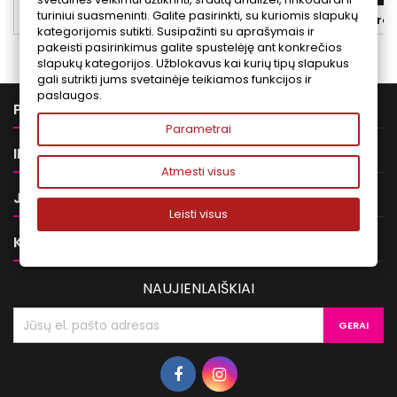
laikantis hipoa
turiniui suasmeninti. Galite pasirinkti, su kuriomis slapukų


Yra sandėlyje
Yra 
kategorijomis sutikti. Susipažinti su aprašymais ir
pakeisti pasirinkimus galite spustelėję ant konkrečios
slapukų kategorijos. Užblokavus kai kurių tipų slapukus
gali sutrikti jums svetainėje teikiamos funkcijos ir
paslaugos.

PREKĖS
Parametrai

INFORMACIJA
Atmesti visus

JŪSŲ PASKYRA
Leisti visus

KONTAKTAI
NAUJIENLAIŠKIAI