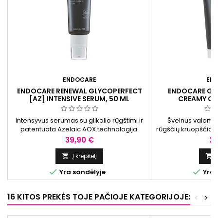
ENDOCARE
EN
ENDOCARE RENEWAL GLYCOPERFECT
ENDOCARE GL
[AZ] INTENSIVE SERUM, 50 ML
CREAMY CLE
Intensyvus serumas su glikolio rūgštimi ir
Švelnus valomas
patentuota Azelaic AOX technologija.
rūgščių kruopščiai 
Sukurtas palaikyti odos glotnumo ir
padeda palaikyti 
Kaina
Ka
39,90 €
27
skaistumo pojūtį.
Į krepšelį




Yra sandėlyje
Yra 
16 KITOS PREKĖS TOJE PAČIOJE KATEGORIJOJE:
<
>