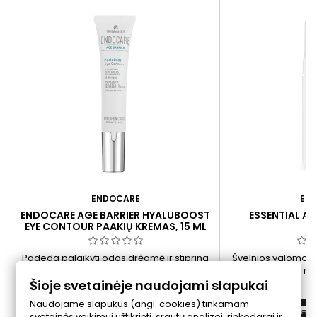
ENDOCARE
EN
ENDOCARE AGE BARRIER HYALUBOOST
ESSENTIAL A
EYE CONTOUR PAAKIŲ KREMAS, 15 ML
Padeda palaikyti odos drėgmę ir stiprina
Švelnios valomosio
apsauginį barjerą. Vizualiai švelnina
kasdieniam nau
Šioje svetainėje naudojami slapukai
smulkias raukšleles, padeda sumažinti
pašalina nešvarumu
Kaina
Ka
27,00 €
21
nuovargio požymius bei paburkimą,
makiažo likučius.
Naudojame slapukus (angl. cookies) tinkamam
suteikia gaivumo žvilgsniui.
įskaitant jautrią ir 
Į krepšelį


svetainės veikimui užtikrinti, srautų analizei, rinkodarai ir