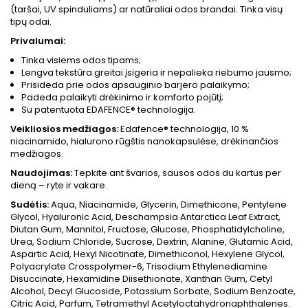
(taršai, UV spinduliams) ar natūraliai odos brandai. Tinka visų
tipų odai.
Privalumai:
Tinka visiems odos tipams;
Lengva tekstūra greitai įsigeria ir nepalieka riebumo jausmo;
Prisideda prie odos apsauginio barjero palaikymo;
Padeda palaikyti drėkinimo ir komforto pojūtį;
Su patentuota EDAFENCE® technologija.
Veikliosios medžiagos:
Edafence® technologija, 10 %
niacinamido, hialurono rūgštis nanokapsulėse, drėkinančios
medžiagos.
Naudojimas:
Tepkite ant švarios, sausos odos du kartus per
dieną – ryte ir vakare.
Sudėtis:
Aqua, Niacinamide, Glycerin, Dimethicone, Pentylene
Glycol, Hyaluronic Acid, Deschampsia Antarctica Leaf Extract,
Diutan Gum, Mannitol, Fructose, Glucose, Phosphatidylcholine,
Urea, Sodium Chloride, Sucrose, Dextrin, Alanine, Glutamic Acid,
Aspartic Acid, Hexyl Nicotinate, Dimethiconol, Hexylene Glycol,
Polyacrylate Crosspolymer-6, Trisodium Ethylenediamine
Disuccinate, Hexamidine Diisethionate, Xanthan Gum, Cetyl
Alcohol, Decyl Glucoside, Potassium Sorbate, Sodium Benzoate,
Citric Acid, Parfum, Tetramethyl Acetyloctahydronaphthalenes.