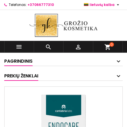

Telefonas:
+37066777310
lietuvių kalba
0



shopping_cart
PAGRINDINIS
PREKIŲ ŽENKLAI