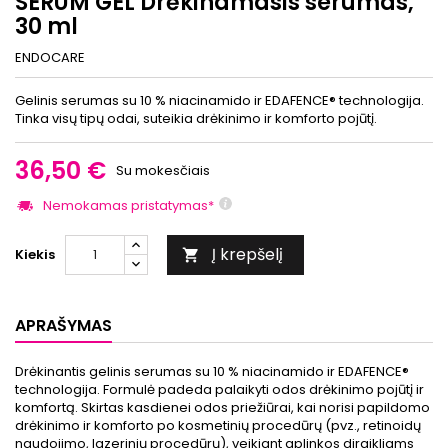
SERUM GEL Drėkinamasis serumas,
30 ml
ENDOCARE
Gelinis serumas su 10 % niacinamido ir EDAFENCE® technologija.
Tinka visų tipų odai, suteikia drėkinimo ir komforto pojūtį.
36,50 €
Su mokesčiais
Nemokamas pristatymas*
Į krepšelį
Kiekis

APRAŠYMAS
Drėkinantis gelinis serumas su 10 % niacinamido ir EDAFENCE®
technologija. Formulė padeda palaikyti odos drėkinimo pojūtį ir
komfortą. Skirtas kasdienei odos priežiūrai, kai norisi papildomo
drėkinimo ir komforto po kosmetinių procedūrų (pvz., retinoidų
naudojimo, lazerinių procedūrų), veikiant aplinkos dirgikliams