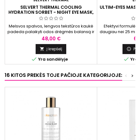
SELVERT THERMAL COOLING
ULTIM-EYES MASK 
HYDRATION SORBET - NIGHT EYE MASK,
15 ML
Melsvos spalvos, lengvos tekstūros kaukė
Efektyvi formulė,
padeda palaikyti odos drėgmės balansą ir
daugiau nei 25 metų 
puoselėti jautrią akių srities odą per naktį.
ratilų ir maišeli
Kaina
Ka
48,00 €
60
mažinti. Priemonė 
būklę ir išva
Į krepšelį
Pre




Yra sandėlyje
Yra 
16 KITOS PREKĖS TOJE PAČIOJE KATEGORIJOJE:
<
>