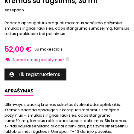
kremas su rūgštimis, 30 ml
ekseption
Padeda apsaugoti ir koreguoti matomus senėjimo požymius –
smulkias ir gilias raukšles, odos stangrumo sumažėjimą, tamsius
ratilus paakiuose bei patinimus.
52,00 €
Su mokesčiais
Nemokamas pristatymas*
Tik registruotiems

APRAŠYMAS
Ultim-eyes paakių kremas sukurtas švelniai odai aplink akis.
Kremas padeda apsaugoti ir koreguoti matomus senėjimo
požymius – smulkias ir gilias raukšles, odos stangrumo
sumažėjimą, tamsius ratilus paakiuose ir patinimus. Šis kremas,
skirtas sausai senstančiai odai aplink akis, pasižymi sinergetiniu
laktobioninės rūgšties ir Unirepair T-43 derinio poveikiu,