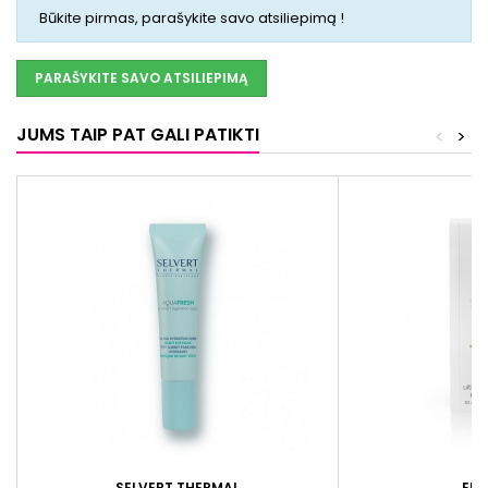
Būkite pirmas, parašykite savo atsiliepimą !
PARAŠYKITE SAVO ATSILIEPIMĄ
JUMS TAIP PAT GALI PATIKTI
<
>
SELVERT THERMAL
EKS