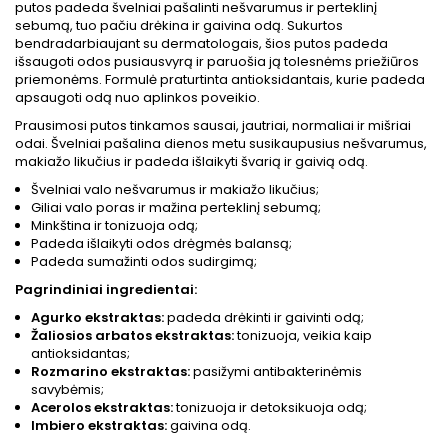
putos padeda švelniai pašalinti nešvarumus ir perteklinį
sebumą, tuo pačiu drėkina ir gaivina odą. Sukurtos
bendradarbiaujant su dermatologais, šios putos padeda
išsaugoti odos pusiausvyrą ir paruošia ją tolesnėms priežiūros
priemonėms. Formulė praturtinta antioksidantais, kurie padeda
apsaugoti odą nuo aplinkos poveikio.
Prausimosi putos tinkamos sausai, jautriai, normaliai ir mišriai
odai. Švelniai pašalina dienos metu susikaupusius nešvarumus,
makiažo likučius ir padeda išlaikyti švarią ir gaivią odą.
Švelniai valo nešvarumus ir makiažo likučius;
Giliai valo poras ir mažina perteklinį sebumą;
Minkština ir tonizuoja odą;
Padeda išlaikyti odos drėgmės balansą;
Padeda sumažinti odos sudirgimą;
Pagrindiniai ingredientai:
Agurko ekstraktas:
padeda drėkinti ir gaivinti odą;
Žaliosios arbatos ekstraktas:
tonizuoja, veikia kaip
antioksidantas;
Rozmarino ekstraktas:
pasižymi antibakterinėmis
savybėmis;
Acerolos ekstraktas:
tonizuoja ir detoksikuoja odą;
Imbiero ekstraktas:
gaivina odą.