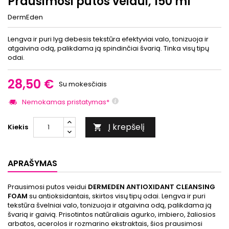
Prausimosi putos veidui, 150 ml
DermEden
Lengva ir puri lyg debesis tekstūra efektyviai valo, tonizuoja ir
atgaivina odą, palikdama ją spindinčiai švarią. Tinka visų tipų
odai.
28,50 €
Su mokesčiais
Nemokamas pristatymas*
Į krepšelį
Kiekis

APRAŠYMAS
Prausimosi putos veidui
DERMEDEN ANTIOXIDANT CLEANSING
FOAM
su antioksidantais, skirtos visų tipų odai. Lengva ir puri
tekstūra švelniai valo, tonizuoja ir atgaivina odą, palikdama ją
švarią ir gaivią. Prisotintos natūraliais agurko, imbiero, žaliosios
arbatos, acerolos ir rozmarino ekstraktais, šios prausimosi