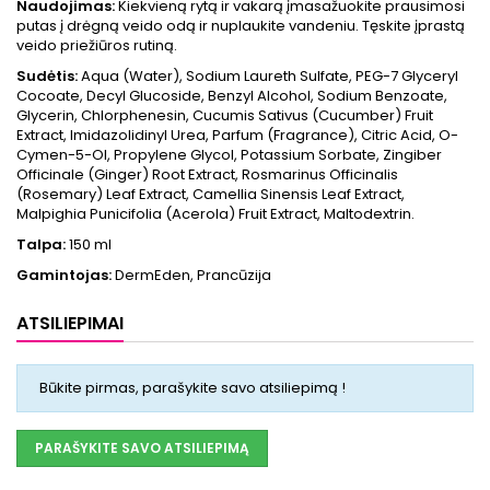
Naudojimas:
Kiekvieną rytą ir vakarą įmasažuokite prausimosi
putas į drėgną veido odą ir nuplaukite vandeniu. Tęskite įprastą
veido priežiūros rutiną.
Sudėtis:
Aqua (Water), Sodium Laureth Sulfate, PEG-7 Glyceryl
Cocoate, Decyl Glucoside, Benzyl Alcohol, Sodium Benzoate,
Glycerin, Chlorphenesin, Cucumis Sativus (Cucumber) Fruit
Extract, Imidazolidinyl Urea, Parfum (Fragrance), Citric Acid, O-
Cymen-5-Ol, Propylene Glycol, Potassium Sorbate, Zingiber
Officinale (Ginger) Root Extract, Rosmarinus Officinalis
(Rosemary) Leaf Extract, Camellia Sinensis Leaf Extract,
Malpighia Punicifolia (Acerola) Fruit Extract, Maltodextrin.
Talpa:
150 ml
Gamintojas:
DermEden, Prancūzija
ATSILIEPIMAI
Būkite pirmas, parašykite savo atsiliepimą !
PARAŠYKITE SAVO ATSILIEPIMĄ