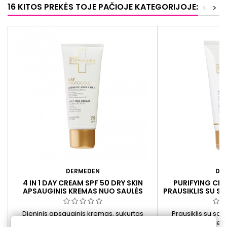
16 KITOS PREKĖS TOJE PAČIOJE KATEGORIJOJE:
<
>
DERMEDEN
DE
4 IN 1 DAY CREAM SPF 50 DRY SKIN
PURIFYING CLE
APSAUGINIS KREMAS NUO SAULĖS
PRAUSIKLIS SU SA
SAUSAI, JAUTRIAI ODAI, 50 ML
Dieninis apsauginis kremas, sukurtas
Prausiklis su salic
specialiai sausai ir jautriai odai, padeda
riebiai odai. Paded