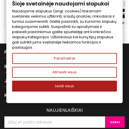
Šioje svetainėje naudojami slapukai
apsaugoti nuo saulės poveikio ir prisideda
ir makiažo likuči
Kaina
Ka
42,00 €
25
prie fotosenėjimo rizikos mažinimo.
komfor
Naudojame slapukus (angl. cookies) tinkamam
Kremas su SPF 50 indeksu suteikia aukštą
Į krepšelį


svetainės veikimui užtikrinti, srautų analizei, rinkodarai ir
apsaugą nuo UVA ir UVB spindulių, todėl
turiniui suasmeninti. Galite pasirinkti, su kuriomis slapukų


Yra sandėlyje
Yra 
tinkamas kasdieniniam naudojimui.
kategorijomis sutikti. Susipažinti su aprašymais ir
pakeisti pasirinkimus galite spustelėję ant konkrečios
slapukų kategorijos. Užblokavus kai kurių tipų slapukus
gali sutrikti jums svetainėje teikiamos funkcijos ir
paslaugos.

PREKĖS
Parametrai

INFORMACIJA
Atmesti visus

JŪSŲ PASKYRA
Leisti visus

KONTAKTAI
NAUJIENLAIŠKIAI