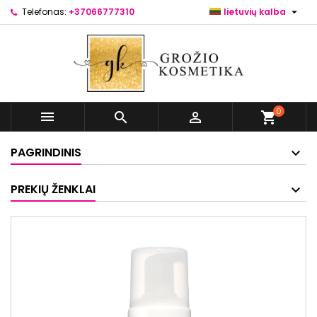

Telefonas:
+37066777310
lietuvių kalba
0



shopping_cart
PAGRINDINIS
PREKIŲ ŽENKLAI