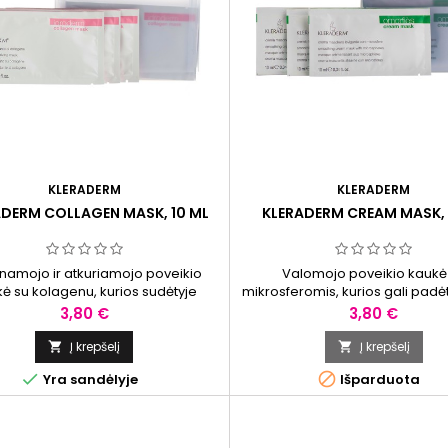
KLERADERM
KLERADERM
ADERM COLLAGEN MASK, 10 ML
KLERADERM CREAM MASK, 
inamojo ir atkuriamojo poveikio
Valomojo poveikio kaukė
ė su kolagenu, kurios sudėtyje
mikrosferomis, kurios gali padėt
s medžiagos gali padėti palaikyti
pašalinti odos paviršiuje susi
Kaina
Kaina
3,80 €
3,80 €
dos drėgmės pusiausvyrą ir
nešvarumus.
elastingumą.
Į krepšelį
Į krepšelį




Yra sandėlyje
Išparduota