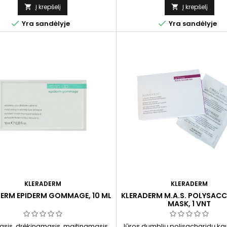
dos švelnumą bei glotnumą.
Į krepšelį
Į krepšelį




Yra sandėlyje
Yra sandėlyje
KLERADERM
KLERADERM
ERM EPIDERM GOMMAGE, 10 ML
KLERADERM M.A.S. POLYSAC
MASK, 1 VNT
sis, drėkinamasis, maitinamasis
Jūros dumblių polisacharidų kau