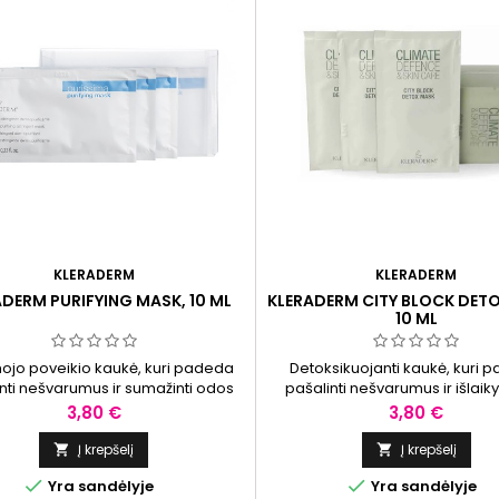
KLERADERM
KLERADERM
ADERM PURIFYING MASK, 10 ML
KLERADERM CITY BLOCK DET
10 ML
ojo poveikio kaukė, kuri padeda
Detoksikuojanti kaukė, kuri 
nti nešvarumus ir sumažinti odos
pašalinti nešvarumus ir išlaik
sį. Padeda palaikyti odos švarą ir
švarą. Sudėtis praturtinta ingre
Kaina
Kaina
3,80 €
3,80 €
ikia jai švelnumo bei komforto.
palaikančiais odos drėgmės ba
lygumo pojūtį.
Į krepšelį
Į krepšelį




Yra sandėlyje
Yra sandėlyje