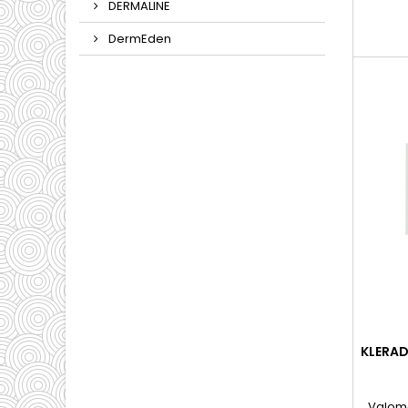
DERMALINE
o
DermEden
KLERAD
Valoma