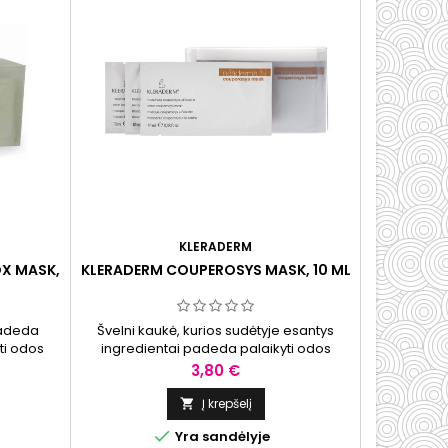
KLERADERM
OX MASK,
KLERADERM COUPEROSYS MASK, 10 ML
padeda
Švelni kaukė, kurios sudėtyje esantys
yti odos
ingredientai padeda palaikyti odos
dientais,
drėgmę ir švarą. Rekomenduojama
Kaina
3,80 €
lansą ir
jautriai odai arba odai, linkusiai į
paraudimus.
Į krepšelį


Yra sandėlyje