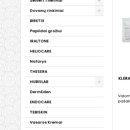
Selvert Thermal
Dovanų rinkiniai
BIRETIX
Papildai grožiui
IRALTONE
HELIOCARE
Natùrys
THESERA
KLER
HUBISLAB
DermEden
Valom
pašali
ENDOCARE
blizge
sute
TEBISKIN
Vasaros Kremai