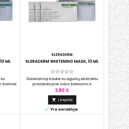
KLERADERM
10 ML
KLERADERM WHITENING MASK, 10 ML
 su
Gaivinamoji kaukė su agurkų ekstraktu
i švelniai
prisideda prie odos šviesumo ir
kaupusius
drėkinimo, mažina nuovargio žymes bei
Kaina
3,80 €
padeda atkurti odos toną ir spindesį.
Į krepšelį


Yra sandėlyje