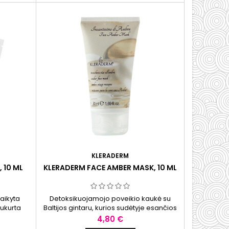
KLERADERM
 10 ML
KLERADERM FACE AMBER MASK, 10 ML
taikyta
Detoksikuojamojo poveikio kaukė su
sukurta
Baltijos gintaru, kurios sudėtyje esančios
 ir padėti
medžiagos prisideda prie odos
Kaina
4,80 €
zdą.
priežiūros ir padeda palaikyti sveiką odos