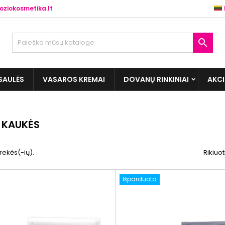
ziokosmetika.lt

SAULĖS
VASAROS KREMAI
DOVANŲ RINKINIAI
AKC
 KAUKĖS
prekės(-ių).
Rikiuot
Išparduota