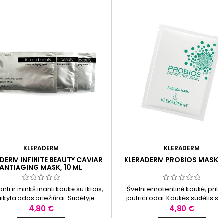
KLERADERM
KLERADERM
DERM INFINITE BEAUTY CAVIAR
KLERADERM PROBIOS MASK,
ANTIAGING MASK, 10 ML
nti ir minkštinanti kaukė su ikrais,
Švelni emolientinė kaukė, pri
aikyta odos priežiūrai. Sudėtyje
jautriai odai. Kaukės sudėtis 
 ingredientai prisideda prie odos
siekiant palaikyti odos priežiūrą
Kaina
Kaina
4,80 €
4,80 €
ės palaikymo ir padeda išlaikyti
išlaikyti sveiką odos išvai