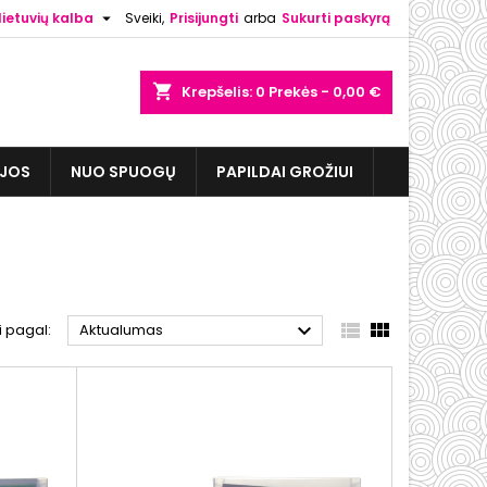

lietuvių kalba
Sveiki,
Prisijungti
arba
Sukurti paskyrą
shopping_cart
Krepšelis:
0
Prekės - 0,00 €
IJOS
NUO SPUOGŲ
PAPILDAI GROŽIUI



i pagal:
Aktualumas