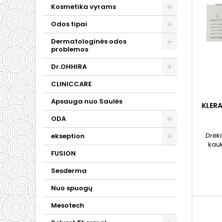
Kosmetika vyrams
Odos tipai
Dermatologinės odos
problemos
Dr.OHHIRA
CLINICCARE
Apsauga nuo Saulės
KLER
ODA
Drėk
ekseption
kauk
esančio
FUSION
o
Sesderma
Nuo spuogų
Mesotech